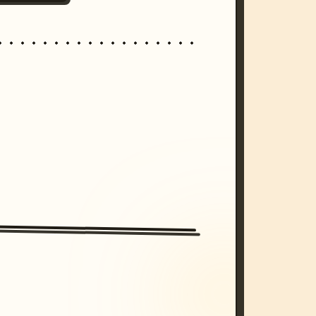
/imagine prompt: cinematic, cyberpunk s
unset, neon colors, 8k --v 6.0