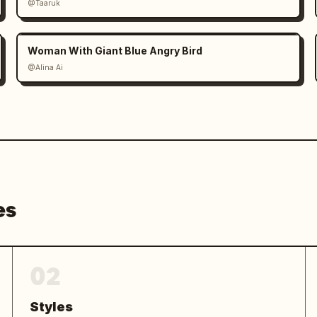
@Taaruk
Woman With Giant Blue Angry Bird
@Alina Ai
es
02
Styles