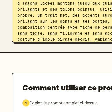
à talons lacées montant jusqu'aux cuis
brillants et des talons pointus. Utili
propre, un trait net, des accents turq
brillant sur les gants et les bottes, 
composition centrée type fiche de pers
sans texte, sans filigrane et sans acc
costume d'idole pirate décrit. Ambianc
d'idole pirate glamour pour spectacle 
noir et marron foncé.
Comment utiliser ce pr
Copiez le prompt complet ci-dessus.
1