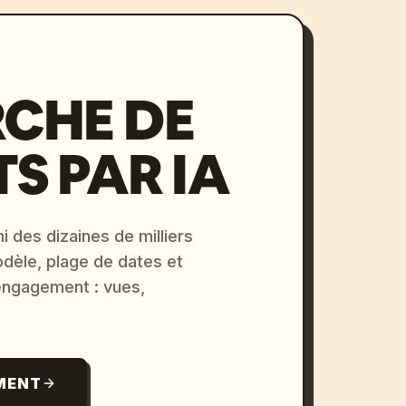
CHE DE
S PAR IA
i des dizaines de milliers
odèle, plage de dates et
 engagement : vues,
MENT