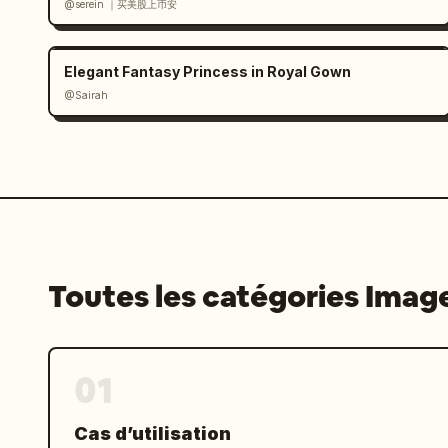
@serein ｜买美股上币安
Elegant Fantasy Princess in Royal Gown
@Sairah
Toutes les catégories Imag
01
Cas d’utilisation