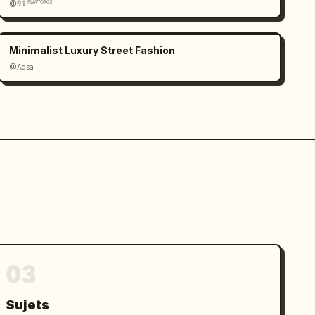
@𝟡𝟜 ᴾᴸᴬʸᶠᴼᴿᴳᴱ
Minimalist Luxury Street Fashion
@Aqsa
03
Sujets