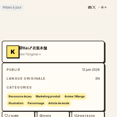
Mises à jour
@Kei🍤衣装本舗
K
Voir l’original
PUBLIÉ
12 juin 2026
LANGUE ORIGINALE
EN
CATÉGORIES
Ressource de jeu
Marketing produit
Anime / Manga
Illustration
Personnage
Article de mode
J’AIME
VUES
PARTAGES