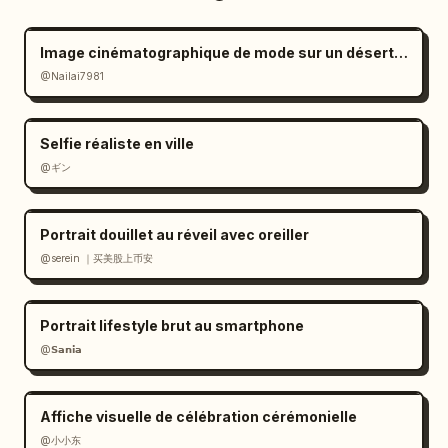
Image cinématographique de mode sur un désert de sel à l'ambiance mélancolique
@Nailai7981
Selfie réaliste en ville
@ギン
Portrait douillet au réveil avec oreiller
@serein ｜买美股上币安
Portrait lifestyle brut au smartphone
@𝗦𝗮𝗻𝗶𝗮
Affiche visuelle de célébration cérémonielle
@小小东