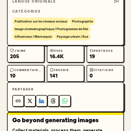
LANGUE ORIGINALE
ZH
blockbuster commercial, sans aucun filigrane 
de texte.
CATÉGORIES
Publication sur les réseaux sociaux
Photographie
Image cinématographique / Photogramme de film
Influenceur / Mannequin
Paysage urbain / Rue
J’AIME
VUES
PARTAGES
205
16.4K
19
COMMENTAIRES
FAVORIS
CITATIONS
10
141
0
PARTAGER
Go beyond generating images
Collect materials, process them, generate