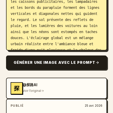
les caissons publicitaires, les lampadaires 
et les bords du parapluie forment des lignes 
verticales et diagonales nettes qui guident 
le regard. Le sol présente des reflets de 
pluie, et les lumières des voitures au loin 
ainsi que les néons sont estompés en taches 
douces. L'éclairage global est un mélange 
urbain réaliste entre l'ambiance bleue et 
froide d'une nuit pluvieuse et la chaleur des 
réverbères jaunes, avec un éclairage doux 
venant du haut et des côtés, sans aucune pose 
GÉNÉRER UNE IMAGE AVEC LE PROMPT
forcée. La faible profondeur de champ permet 
de garder le sujet net tandis que l'arrière-
plan est légèrement flou ; l'image présente 
@探路AI
un grain photographique réel, un léger flou 
探
Voir l’original
de mouvement et une composition imparfaite, 
évoquant un moment authentique capturé sur le 
vif. Le style de la photo est réel et 
PUBLIÉ
25 avr. 2026
naturel, loin d'un shooting ou d'un 