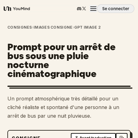
Se connecter
YouMind
Aperçu
CONSIGNES
›
IMAGES CONSIGNE
›
GPT IMAGE 2
Prompt pour un arrêt de
Cas d'usage
bus sous une pluie
nocturne
Compétences
cinématographique
Invites
Un prompt atmosphérique très détaillé pour un
Tarifs
cliché réaliste et spontané d'une personne à un
arrêt de bus par une nuit pluvieuse.
Télécharger
Avant traduction