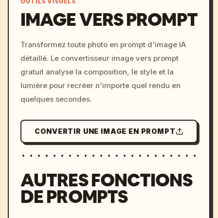
OUTILS VISUELS
IMAGE VERS PROMPT
/imagine prompt: cinemati
Transformez toute photo en prompt d'image IA
c, cyberpunk sunset, neon
détaillé. Le convertisseur image vers prompt
colors, 8k --v 6.0
gratuit analyse la composition, le style et la
lumière pour recréer n'importe quel rendu en
quelques secondes.
CONVERTIR UNE IMAGE EN PROMPT
AUTRES FONCTIONS
DE PROMPTS