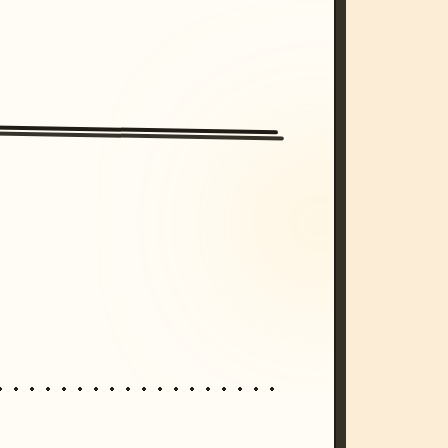
/imagine prompt: cinematic, cyberpunk s
unset, neon colors, 8k --v 6.0