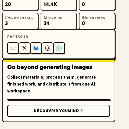
20
14.4K
0
COMMENTAIRES
FAVORIS
CITATIONS
3
34
0
PARTAGER
Go beyond generating images
Collect materials, process them, generate
finished work, and distribute it from one AI
workspace.
DÉCOUVRIR YOUMIND