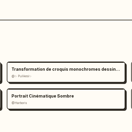
Transformation de croquis monochromes dessinés à la main
@✨ Pulikesi✨
Portrait Cinématique Sombre
@Harboris