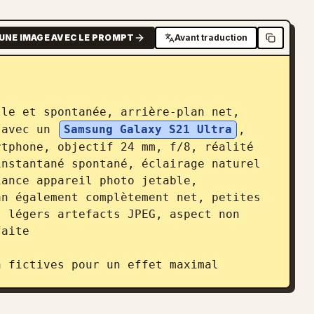
UNE IMAGE AVEC LE PROMPT
Avant traduction
le et spontanée, arrière-plan net, 
 avec un 
Samsung Galaxy S21 Ultra
, 
tphone, objectif 24 mm, f/8, réalité 
nstantané spontané, éclairage naturel 
ance appareil photo jetable, 
n également complètement net, petites 
 légers artefacts JPEG, aspect non 
aite

n fictives pour un effet maximal