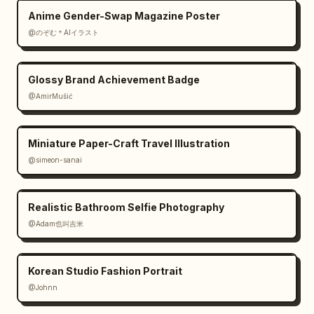
Anime Gender-Swap Magazine Poster
@のぞむ＊AIイラスト
Glossy Brand Achievement Badge
@AmirMušić
Miniature Paper-Craft Travel Illustration
@simeon-sanai
Realistic Bathroom Selfie Photography
@Adam也叫吉米
Korean Studio Fashion Portrait
@Johnn