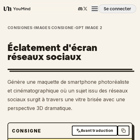
Se connecter
YouMind
Aperçu
CONSIGNES
›
IMAGES CONSIGNE
›
GPT IMAGE 2
Éclatement d'écran
Cas d'usage
réseaux sociaux
Compétences
Génère une maquette de smartphone photoréaliste
Invites
et cinématographique où un sujet issu des réseaux
sociaux surgit à travers une vitre brisée avec une
perspective 3D dramatique.
Tarifs
Télécharger
CONSIGNE
Avant traduction