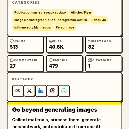
CATÉGORIES
partage avec 615","icône de favori avec 
1"],"bottom navigation icons count":5,"bottom 
Publication sur les réseaux sociaux
Affiche / Flyer
navigation icons":
Image cinématographique / Photogramme de film
Rendu 3D
["accueil","recherche","créer plus","bulle de 
Influenceur / Mannequin
Personnage
messages","profil"],"caption text":"
Serein\\n突破界限，走向真实的自己 ✨\\n#突破界
J’AIME
VUES
PARTAGES
限 #做自己 #BeYourself\\n查看更多 128 则留言
513
40.8K
82
\\n3 小时前 · 翻译年糕
"},"environment inside post":"cour de jardin 
COMMENTAIRES
FAVORIS
CITATIONS
ensoleillée avec fleurs, verdure, murs en 
27
479
1
pierre pâle, atmosphère estivale 
lumineuse","glass effect":
PARTAGER
{"description":"l'écran du téléphone semble 
violemment brisé autour du sujet alors 
qu'elle sort de la 
publication","shards":"nombreux fragments de 
Go beyond generating images
verre transparent et éclats scintillants 
volant dans toutes les directions, 
Collect materials, process them, generate
particulièrement sur les bords gauche et 
finished work, and distribute it from one AI