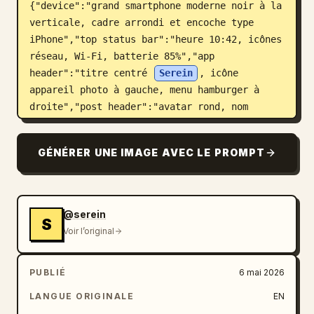
{"device":"grand smartphone moderne noir à la 
verticale, cadre arrondi et encoche type 
iPhone","top status bar":"heure 10:42, icônes 
réseau, Wi-Fi, batterie 85%","app 
header":"titre centré 
Serein
, icône 
appareil photo à gauche, menu hamburger à 
droite","post header":"avatar rond, nom 
d'utilisateur Serein, localisation Spring 
Garden, menu trois points","visible UI 
GÉNÉRER UNE IMAGE AVEC LE PROMPT
components count":9,"visible UI components":
["barre d'état","icône appareil photo","titre 
de l'application","menu hamburger","ligne de 
profil de publication","menu trois 
@serein
S
points","ligne de boutons d'engagement","bloc 
Voir l’original
de légende et hashtags","barre de navigation 
inférieure"],"engagement buttons 
PUBLIÉ
6 mai 2026
count":4,"engagement buttons":["cœur rouge 
avec 9 876 mentions j'aime","bulle de 
LANGUE ORIGINALE
EN
commentaire avec 342","avion en papier de 