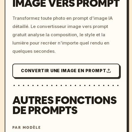
IMAGE VERS PROMPT
/imagine prompt: cinemati
Transformez toute photo en prompt d'image IA
c, cyberpunk sunset, neon
détaillé. Le convertisseur image vers prompt
colors, 8k --v 6.0
gratuit analyse la composition, le style et la
lumière pour recréer n'importe quel rendu en
quelques secondes.
CONVERTIR UNE IMAGE EN PROMPT
AUTRES FONCTIONS
DE PROMPTS
PAR MODÈLE