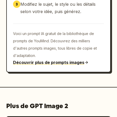
portail d'écran brisé dramatique, haute 
Modifiez le sujet, le style ou les détails
3
précision, profondeur de champ, impact du 
selon votre idée, puis générez.
mouvement","background":"environnement de 
studio gris foncé avec brume, bokeh, 
poussière flottante et particules de verre 
derrière le téléphone","negative 
Voici un prompt IA gratuit de la bibliothèque de
instructions":"pas de membres 
prompts de YouMind. Découvrez des milliers
supplémentaires, pas de cadre de téléphone 
d'autres prompts images, tous libres de copie et
déformé, pas de titre d'interface illisible, 
d'adaptation.
pas de style cartoon, pas de textures basse 
Découvrir plus de prompts images
résolution"}
Plus de GPT Image 2