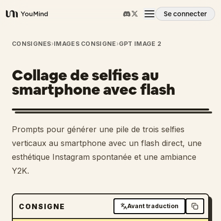
Se connecter
YouMind
Aperçu
CONSIGNES
›
IMAGES CONSIGNE
›
GPT IMAGE 2
Collage de selfies au
Cas d'usage
smartphone avec flash
Compétences
Prompts pour générer une pile de trois selfies
Invites
verticaux au smartphone avec un flash direct, une
esthétique Instagram spontanée et une ambiance
Y2K.
Tarifs
Télécharger
CONSIGNE
Avant traduction