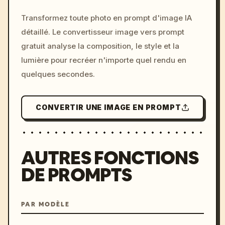
/imagine prompt: cinemati
Transformez toute photo en prompt d'image IA
c, cyberpunk sunset, neon
détaillé. Le convertisseur image vers prompt
colors, 8k --v 6.0
gratuit analyse la composition, le style et la
lumière pour recréer n'importe quel rendu en
quelques secondes.
CONVERTIR UNE IMAGE EN PROMPT
AUTRES FONCTIONS
DE PROMPTS
PAR MODÈLE