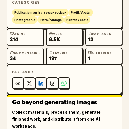
CATÉGORIES
Publication sur les réseaux sociaux
Profil / Avatar
Photographie
Rétro / Vintage
Portrait / Selfie
J’AIME
VUES
PARTAGES
214
8.5K
13
COMMENTAIRES
FAVORIS
CITATIONS
34
197
1
PARTAGER
Go beyond generating images
Collect materials, process them, generate
finished work, and distribute it from one AI
workspace.