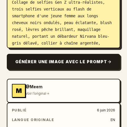
Collage de selfies Gen Z ultra-réalistes, 
trois selfies verticaux au flash de 
smartphone d'une jeune femme aux longs 
cheveux noirs ondulés, peau éclatante, blush 
rosé, lèvres pêche brillant, maquillage 
naturel, portant un débardeur Nirvana bleu-
gris délavé, collier à chaîne argentée, 
vernis à ongles noir avec nail art, posant la 
main sous le menton, clin d'œil espiègle avec 
GÉNÉRER UNE IMAGE AVEC LE PROMPT
la langue tirée et sourire chaleureux. 
Photographie au flash frontal direct, 
arrière-plan de mur gris clair épuré, ombres 
à fort contraste, esthétique Instagram 
@Meem
M
spontanée, détails du visage nets, faible 
Voir l’original
profondeur de champ, ambiance Y2K, texture de 
peau douce, photoréaliste, objectif 35 mm, 
PUBLIÉ
6 juin 2026
haute résolution.
LANGUE ORIGINALE
EN