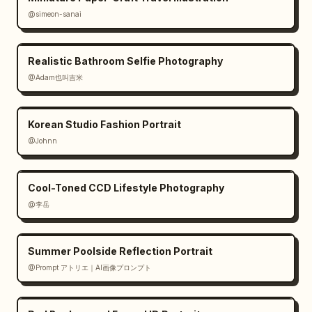
@simeon-sanai
Realistic Bathroom Selfie Photography
@Adam也叫吉米
Korean Studio Fashion Portrait
@Johnn
Cool-Toned CCD Lifestyle Photography
@李岳
Summer Poolside Reflection Portrait
@Prompt アトリエ｜AI画像プロンプト