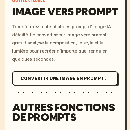
OUTILS VISUELS
IMAGE VERS PROMPT
/imagine prompt: cinemati
Transformez toute photo en prompt d'image IA
c, cyberpunk sunset, neon
détaillé. Le convertisseur image vers prompt
colors, 8k --v 6.0
gratuit analyse la composition, le style et la
lumière pour recréer n'importe quel rendu en
quelques secondes.
CONVERTIR UNE IMAGE EN PROMPT
AUTRES FONCTIONS
DE PROMPTS