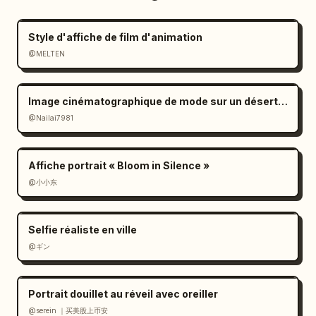
Style d'affiche de film d'animation
@MELTEN
Image cinématographique de mode sur un désert de sel à l'ambiance mélancolique
@Nailai7981
Affiche portrait « Bloom in Silence »
@小小东
Selfie réaliste en ville
@ギン
Portrait douillet au réveil avec oreiller
@serein ｜买美股上币安