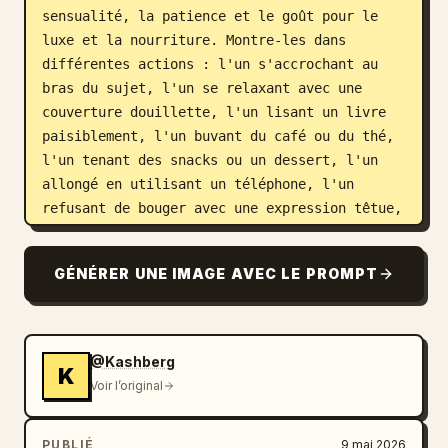
sensualité, la patience et le goût pour le 
luxe et la nourriture. Montre-les dans 
différentes actions : l'un s'accrochant au 
bras du sujet, l'un se relaxant avec une 
couverture douillette, l'un lisant un livre 
paisiblement, l'un buvant du café ou du thé, 
l'un tenant des snacks ou un dessert, l'un 
allongé en utilisant un téléphone, l'un 
refusant de bouger avec une expression têtue, 
l'un ayant l'air somnolent et indifférent, et 
l'un avec une énergie douce et décoiffée de « 
GÉNÉRER UNE IMAGE AVEC LE PROMPT
réveil matinal ». Ajoute des gribouillages 
ludiques dessinés à la main interagissant 
directement avec le sujet et les personnages 
chibi — contours de poses, esquisses de 
@Kashberg
K
coussins confortables, vapeur de boissons, 
Voir l’original
petites fleurs, détails scintillants et 
accents de mouvement calmes pour améliorer la 
PUBLIÉ
9 mai 2026