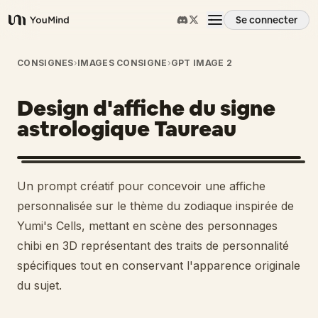
Se connecter
YouMind
Aperçu
CONSIGNES
›
IMAGES CONSIGNE
›
GPT IMAGE 2
Design d'affiche du signe
Cas d'usage
astrologique Taureau
Compétences
Un prompt créatif pour concevoir une affiche
Invites
personnalisée sur le thème du zodiaque inspirée de
Yumi's Cells, mettant en scène des personnages
chibi en 3D représentant des traits de personnalité
Tarifs
spécifiques tout en conservant l'apparence originale
du sujet.
Télécharger