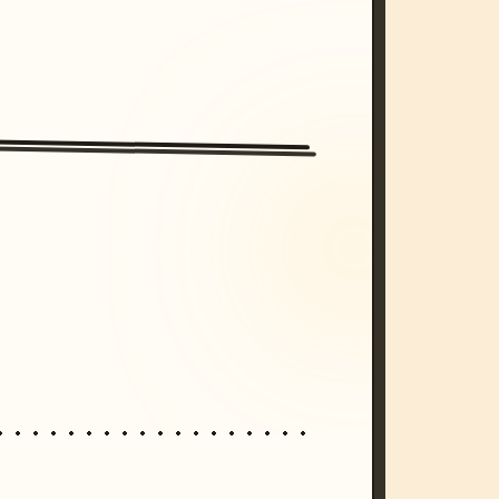
/imagine prompt: cinematic, cyberpunk s
unset, neon colors, 8k --v 6.0