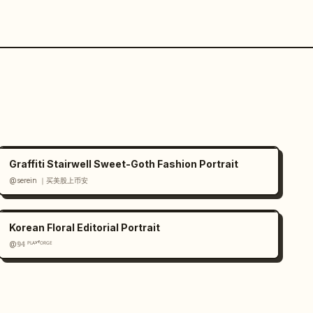
Graffiti Stairwell Sweet-Goth Fashion Portrait
@serein ｜买美股上币安
Korean Floral Editorial Portrait
@𝟡𝟜 ᴾᴸᴬʸᶠᴼᴿᴳᴱ