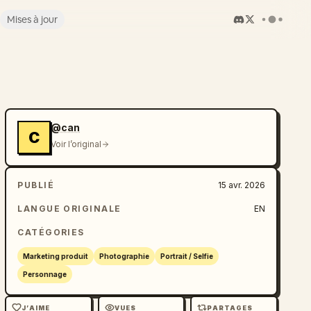
Mises à jour
@can
C
Voir l’original
PUBLIÉ
15 avr. 2026
LANGUE ORIGINALE
EN
CATÉGORIES
Marketing produit
Photographie
Portrait / Selfie
Personnage
J’AIME
VUES
PARTAGES