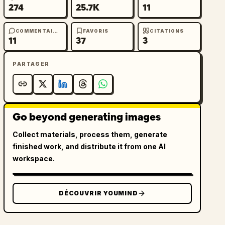
274
25.7K
11
COMMENTAIRES
FAVORIS
CITATIONS
11
37
3
PARTAGER
Go beyond generating images
Collect materials, process them, generate
finished work, and distribute it from one AI
workspace.
DÉCOUVRIR YOUMIND