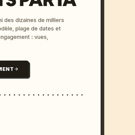
i des dizaines de milliers
odèle, plage de dates et
 engagement : vues,
MENT