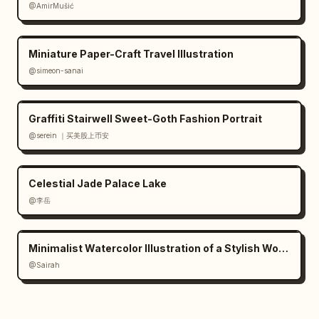
@AmirMušić
Miniature Paper-Craft Travel Illustration
@simeon-sanai
Graffiti Stairwell Sweet-Goth Fashion Portrait
@serein ｜买美股上币安
Celestial Jade Palace Lake
@李岳
Minimalist Watercolor Illustration of a Stylish Woman
@Sairah