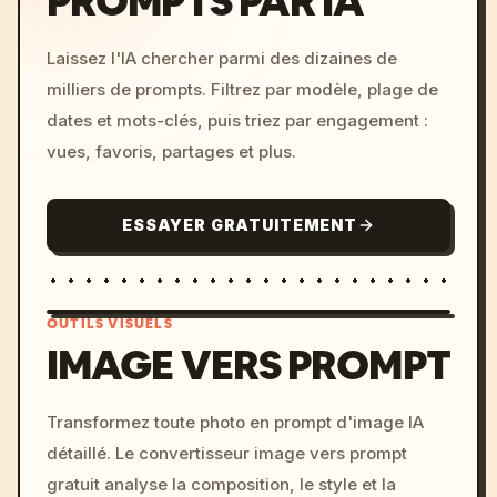
PROMPTS PAR IA
Laissez l'IA chercher parmi des dizaines de
milliers de prompts. Filtrez par modèle, plage de
dates et mots-clés, puis triez par engagement :
vues, favoris, partages et plus.
ESSAYER GRATUITEMENT
OUTILS VISUELS
IMAGE VERS PROMPT
/imagine prompt: cinemati
Transformez toute photo en prompt d'image IA
c, cyberpunk sunset, neon
détaillé. Le convertisseur image vers prompt
colors, 8k --v 6.0
gratuit analyse la composition, le style et la