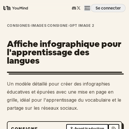
Se connecter
YouMind
Aperçu
CONSIGNES
›
IMAGES CONSIGNE
›
GPT IMAGE 2
Affiche infographique pour
Cas d'usage
l'apprentissage des
langues
Compétences
Invites
Un modèle détaillé pour créer des infographies
éducatives et épurées avec une mise en page en
Tarifs
grille, idéal pour l'apprentissage du vocabulaire et le
partage sur les réseaux sociaux.
Télécharger
CONSIGNE
Avant traduction