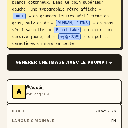
blancs cotonneux. Dans le coin supérieur 
gauche, une typographie rétro affiche « 
DALI
 » en grandes lettres sérif crème en 
gras, suivies de « 
YUNNAN, CHINA
 » en sans-
sérif sarcelle, « 
Erhai Lake
 » en écriture 
cursive jaune, et « 
云南·大理
 » en petits 
caractères chinois sarcelle.
GÉNÉRER UNE IMAGE AVEC LE PROMPT
@Austin
A
Voir l’original
PUBLIÉ
20 avr. 2026
LANGUE ORIGINALE
EN