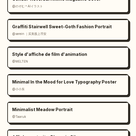
@のぞむ＊AIイラスト
Graffiti Stairwell Sweet-Goth Fashion Portrait
@serein ｜买美股上币安
Style d'affiche de film d'animation
@MELTEN
Minimal In the Mood for Love Typography Poster
@小小东
Minimalist Meadow Portrait
@Taaruk