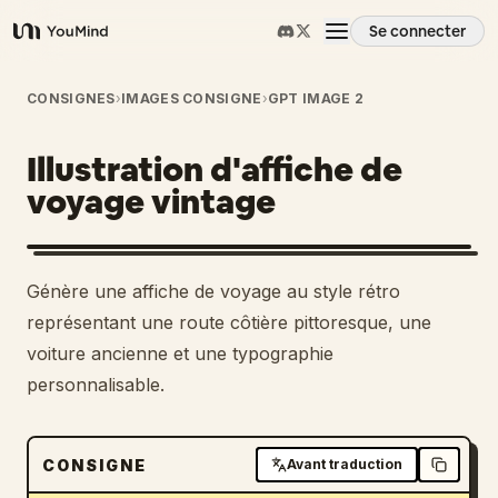
Se connecter
YouMind
Aperçu
CONSIGNES
›
IMAGES CONSIGNE
›
GPT IMAGE 2
Illustration d'affiche de
Cas d'usage
voyage vintage
Compétences
Génère une affiche de voyage au style rétro
Invites
représentant une route côtière pittoresque, une
voiture ancienne et une typographie
personnalisable.
Tarifs
Télécharger
CONSIGNE
Avant traduction