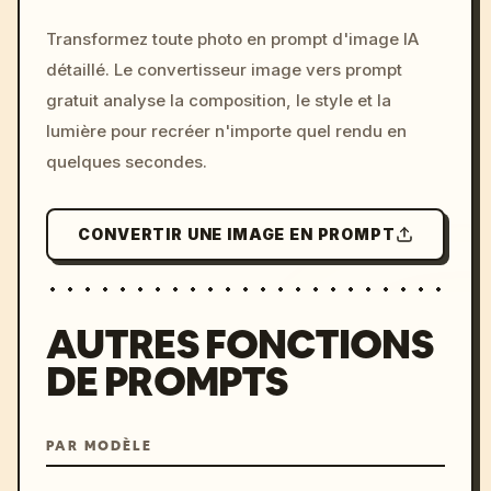
/imagine prompt: cinemati
Transformez toute photo en prompt d'image IA
c, cyberpunk sunset, neon
détaillé. Le convertisseur image vers prompt
colors, 8k --v 6.0
gratuit analyse la composition, le style et la
lumière pour recréer n'importe quel rendu en
quelques secondes.
CONVERTIR UNE IMAGE EN PROMPT
AUTRES FONCTIONS
DE PROMPTS
PAR MODÈLE