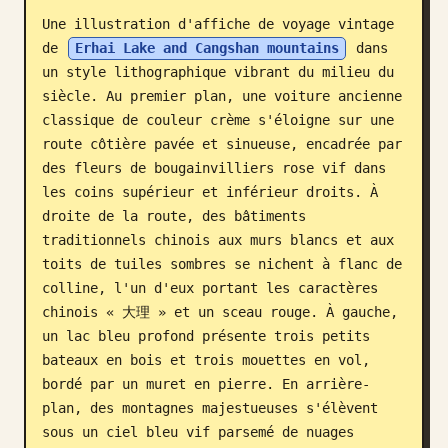
Une illustration d'affiche de voyage vintage 
Blog
de 
Erhai Lake and Cangshan mountains
 dans 
un style lithographique vibrant du milieu du 
Mises à jour
siècle. Au premier plan, une voiture ancienne 
classique de couleur crème s'éloigne sur une 
route côtière pavée et sinueuse, encadrée par 
des fleurs de bougainvilliers rose vif dans 
les coins supérieur et inférieur droits. À 
droite de la route, des bâtiments 
traditionnels chinois aux murs blancs et aux 
toits de tuiles sombres se nichent à flanc de 
colline, l'un d'eux portant les caractères 
chinois « 大理 » et un sceau rouge. À gauche, 
un lac bleu profond présente trois petits 
bateaux en bois et trois mouettes en vol, 
bordé par un muret en pierre. En arrière-
plan, des montagnes majestueuses s'élèvent 
sous un ciel bleu vif parsemé de nuages 