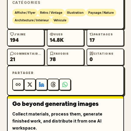
CATÉGORIES
Affiche / Flyer
Rétro / Vintage
Illustration
Paysage / Nature
Architecture / Intérieur
Véhicule
J’AIME
VUES
PARTAGES
194
14.8K
17
COMMENTAIRES
FAVORIS
CITATIONS
21
78
0
PARTAGER
Go beyond generating images
Collect materials, process them, generate
finished work, and distribute it from one AI
workspace.