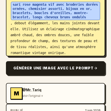
sari rose magenta vif avec broderies dorées 
ornées, chemisier assorti, bijoux en or, 
bracelets, boucles d'oreilles, montre-
bracelet, longs cheveux bruns ondulés
, debout élégamment, les mains jointes devant 
elle. Utilisez un éclairage cinématographique 
ambré chaud, des ombres douces, une faible 
profondeur de champ, des textures de peau et 
de tissu réalistes, ainsi qu'une atmosphère 
romantique vintage onirique.

L'arrière-plan est constitué d'exactement 1 
GÉNÉRER UNE IMAGE AVEC LE PROMPT
immense journal antique ouvert avec 2 pages 
de parchemin jaune-brun vieilli visibles, une 
reliure sombre et usée au centre, des bords 
de page courbés et déformés, des taches, des 
@Mr. Tariq
M
rayures, un grain de vieux papier et une 
Voir l’original
texture vintage détaillée. Le journal repose 
sur une plateforme en bois sombre avec un 
PUBLIÉ
2 juin 2026