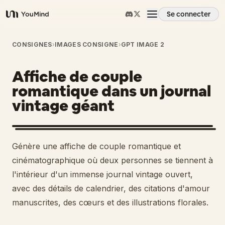
Se connecter
YouMind
Aperçu
CONSIGNES
›
IMAGES CONSIGNE
›
GPT IMAGE 2
Affiche de couple
Cas d'usage
romantique dans un journal
vintage géant
Compétences
Invites
Génère une affiche de couple romantique et
cinématographique où deux personnes se tiennent à
Tarifs
l'intérieur d'un immense journal vintage ouvert,
avec des détails de calendrier, des citations d'amour
manuscrites, des cœurs et des illustrations florales.
Télécharger