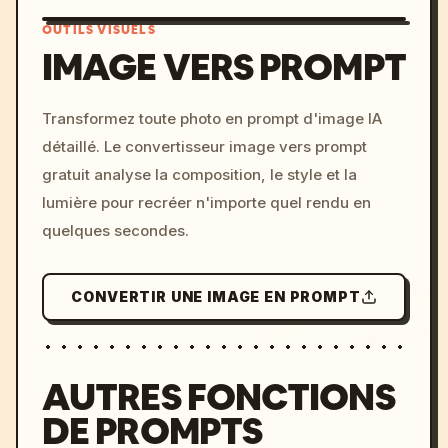
OUTILS VISUELS
IMAGE VERS PROMPT
/imagine prompt: cinemati
Transformez toute photo en prompt d'image IA
c, cyberpunk sunset, neon
détaillé. Le convertisseur image vers prompt
colors, 8k --v 6.0
gratuit analyse la composition, le style et la
lumière pour recréer n'importe quel rendu en
quelques secondes.
CONVERTIR UNE IMAGE EN PROMPT
AUTRES FONCTIONS
DE PROMPTS