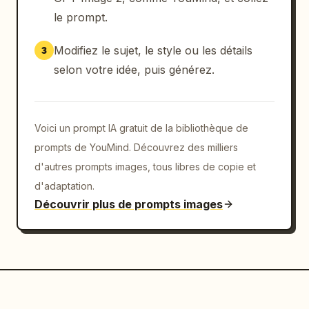
cinématographique très détaillée, style 
le prompt.
affiche romantique de pré-mariage, rendu 
ultra-réaliste 8k, colorimétrie sépia chaude, 
Modifiez le sujet, le style ou les détails
3
pas de personnes supplémentaires, pas de 
selon votre idée, puis générez.
pages supplémentaires, pas de filigrane, pas 
d'éléments d'interface utilisateur modernes.
Voici un prompt IA gratuit de la bibliothèque de
prompts de YouMind. Découvrez des milliers
d'autres prompts images, tous libres de copie et
d'adaptation.
Découvrir plus de prompts images