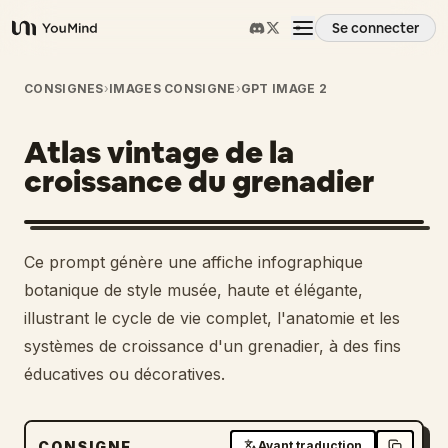
Se connecter
YouMind
Aperçu
CONSIGNES
›
IMAGES CONSIGNE
›
GPT IMAGE 2
Atlas vintage de la
Cas d'usage
croissance du grenadier
Compétences
Ce prompt génère une affiche infographique
Invites
botanique de style musée, haute et élégante,
illustrant le cycle de vie complet, l'anatomie et les
systèmes de croissance d'un grenadier, à des fins
Tarifs
éducatives ou décoratives.
Télécharger
CONSIGNE
Avant traduction