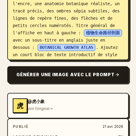
l'encre, une anatomie botanique réaliste, un 
tracé précis, des ombres sépia subtiles, des 
lignes de repère fines, des flèches et de 
petits cercles numérotés. Titre général de 
l'affiche en haut à gauche : 
植物生命路径剖面
avec un sous-titre en anglais juste en 
dessous : 
BOTANICAL GROWTH ATLAS
. Ajoutez 
un court bloc de texte introductif de style 
bilingue sous le titre. La composition est 
une affiche éducative haute au format 9:16, 
GÉNÉRER UNE IMAGE AVEC LE PROMPT
la plante occupant le centre et des 
diagrammes explicatifs l'entourant.

Incluez exactement 8 sections éducatives 
@虎小象
虎
numérotées autour de la plante, chacune avec 
Voir l’original
un titre en chinois visible et une traduction 
anglaise plus petite, disposées dans le style 
PUBLIÉ
21 avr. 2026
d'un atlas :

1. Seed Architecture (Architecture des 