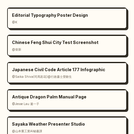
cycle de vie de la plante, de la graine 
dormante à la germination, la croissance des 
Editorial Typography Poster Design
racines, l'émergence du semis, le 
@K
développement du jeune plant, la floraison, 
la nouaison, la maturation, la libération des 
graines et le renouvellement du cycle. 
Chinese Feng Shui City Test Screenshot
Ajoutez un petit panneau sur les facteurs 
@壹新
environnementaux en bas à gauche avec des 
indicateurs sous forme d'icônes pour la 
Japanese Civil Code Article 177 Infographic
lumière, la température, l'eau, les 
@Saika Shiva(司馬彩花)@行政書士受験生
nutriments et l'air. Utilisez un étiquetage 
bilingue partout, avec des titres en chinois 
plus proéminents et des traductions anglaises 
Antique Dragon Palm Manual Page
dans une police serif plus petite. 
@Jesse Lau 遁一子
L'esthétique doit être érudite, élégante, de 
qualité musée et dense en informations, avec 
une typographie antique raffinée, un fond 
Sayaka Weather Presenter Studio
beige atténué, des rouges et des verts 
@山本重工業AI秘書課