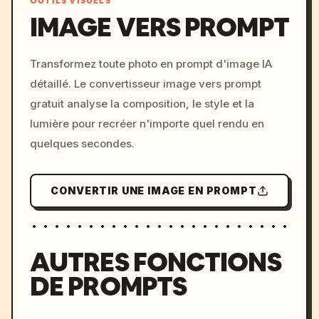
OUTILS VISUELS
IMAGE VERS PROMPT
/imagine prompt: cinemati
Transformez toute photo en prompt d'image IA
c, cyberpunk sunset, neon
détaillé. Le convertisseur image vers prompt
colors, 8k --v 6.0
gratuit analyse la composition, le style et la
lumière pour recréer n'importe quel rendu en
quelques secondes.
CONVERTIR UNE IMAGE EN PROMPT
AUTRES FONCTIONS
DE PROMPTS