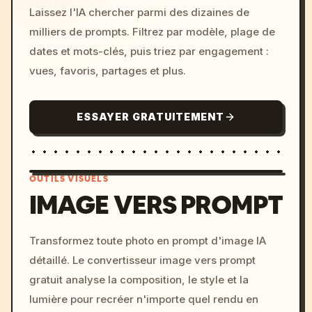
Laissez l'IA chercher parmi des dizaines de
milliers de prompts. Filtrez par modèle, plage de
dates et mots-clés, puis triez par engagement :
vues, favoris, partages et plus.
ESSAYER GRATUITEMENT
OUTILS VISUELS
IMAGE VERS PROMPT
/imagine prompt: cinemati
Transformez toute photo en prompt d'image IA
c, cyberpunk sunset, neon
détaillé. Le convertisseur image vers prompt
colors, 8k --v 6.0
gratuit analyse la composition, le style et la
lumière pour recréer n'importe quel rendu en