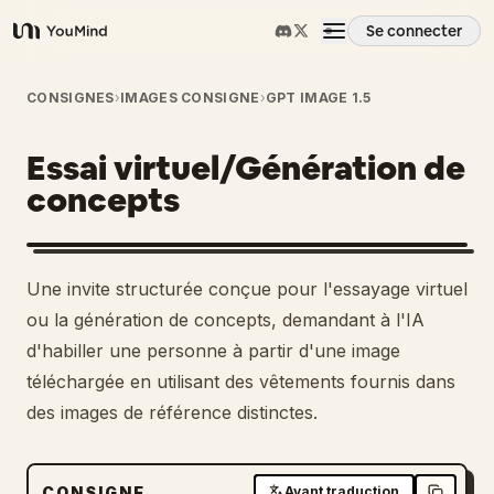
Se connecter
YouMind
Aperçu
CONSIGNES
›
IMAGES CONSIGNE
›
GPT IMAGE 1.5
Essai virtuel/Génération de
Cas d'usage
concepts
Compétences
Une invite structurée conçue pour l'essayage virtuel
Invites
ou la génération de concepts, demandant à l'IA
d'habiller une personne à partir d'une image
téléchargée en utilisant des vêtements fournis dans
Tarifs
des images de référence distinctes.
Télécharger
CONSIGNE
Avant traduction