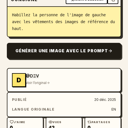
Blog
Habillez la personne de l'image de gauche 
avec les vêtements des images de référence du 
Mises à jour
haut.
GÉNÉRER UNE IMAGE AVEC LE PROMPT
@DΞV
D
Voir l’original
PUBLIÉ
20 déc. 2025
LANGUE ORIGINALE
EN
J’AIME
VUES
PARTAGES
0
42
0