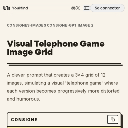
Se connecter
YouMind
Aperçu
CONSIGNES
›
IMAGES CONSIGNE
›
GPT IMAGE 2
Visual Telephone Game
Cas d'usage
Image Grid
Compétences
2
A clever prompt that creates a 3x4 grid of 12
Invites
images, simulating a visual 'telephone game' where
each version becomes progressively more distorted
and humorous.
Tarifs
Télécharger
CONSIGNE