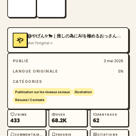
@やげん✨🐎｜推しの為にAIを極めるおっさん社会人
や
Voir l’original
PUBLIÉ
3 mai 2026
LANGUE ORIGINALE
EN
CATÉGORIES
Publication sur les réseaux sociaux
Illustration
Résumé / Contexte
J’AIME
VUES
PARTAGES
433
68.2K
62
COMMENTAIRES
FAVORIS
CITATIONS