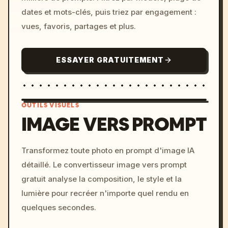
dates et mots-clés, puis triez par engagement :
vues, favoris, partages et plus.
ESSAYER GRATUITEMENT
OUTILS VISUELS
IMAGE VERS PROMPT
/imagine prompt: cinemati
Transformez toute photo en prompt d'image IA
c, cyberpunk sunset, neon
détaillé. Le convertisseur image vers prompt
colors, 8k --v 6.0
gratuit analyse la composition, le style et la
lumière pour recréer n'importe quel rendu en
quelques secondes.