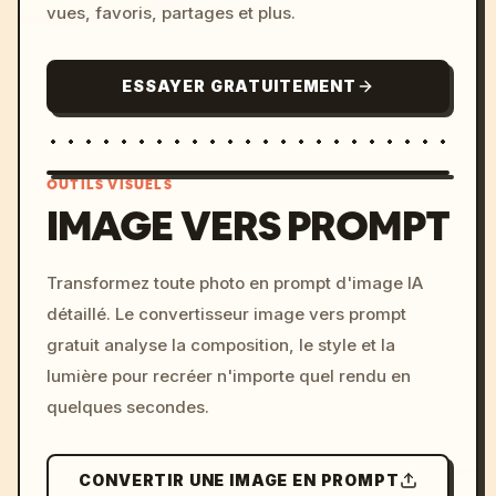
vues, favoris, partages et plus.
ESSAYER GRATUITEMENT
OUTILS VISUELS
IMAGE VERS PROMPT
/imagine prompt: cinemati
Transformez toute photo en prompt d'image IA
c, cyberpunk sunset, neon
détaillé. Le convertisseur image vers prompt
colors, 8k --v 6.0
gratuit analyse la composition, le style et la
lumière pour recréer n'importe quel rendu en
quelques secondes.
CONVERTIR UNE IMAGE EN PROMPT