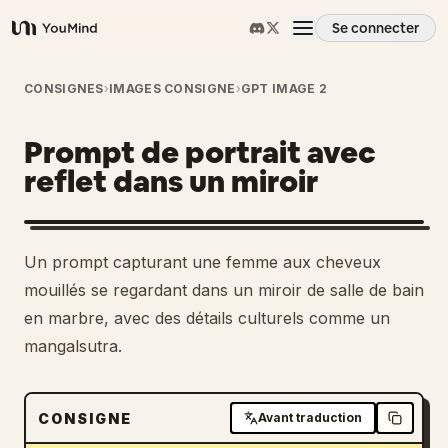
Se connecter
YouMind
Aperçu
CONSIGNES
›
IMAGES CONSIGNE
›
GPT IMAGE 2
Prompt de portrait avec
Cas d'usage
reflet dans un miroir
Compétences
Un prompt capturant une femme aux cheveux
Invites
mouillés se regardant dans un miroir de salle de bain
en marbre, avec des détails culturels comme un
mangalsutra.
Tarifs
Télécharger
CONSIGNE
Avant traduction