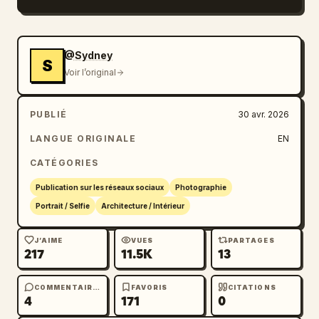
@Sydney
S
Voir l’original
PUBLIÉ
30 avr. 2026
LANGUE ORIGINALE
EN
CATÉGORIES
Publication sur les réseaux sociaux
Photographie
Portrait / Selfie
Architecture / Intérieur
J’AIME
VUES
PARTAGES
217
11.5K
13
COMMENTAIRES
FAVORIS
CITATIONS
4
171
0