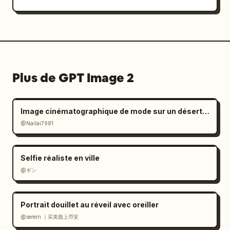
Plus de GPT Image 2
Image cinématographique de mode sur un désert de sel à l'ambiance mélancolique
@Nailai7981
Selfie réaliste en ville
@ギン
Portrait douillet au réveil avec oreiller
@serein ｜买美股上币安