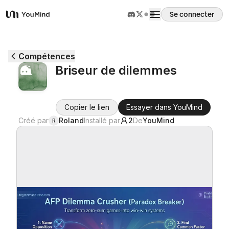
Se connecter
YouMind
Aperçu
Compétences
Briseur de dilemmes
Cas d'usage
Copier le lien
Essayer dans YouMind
Compétences
Créé par
Roland
Installé par
2
De
YouMind
R
Invites
Tarifs
Télécharger