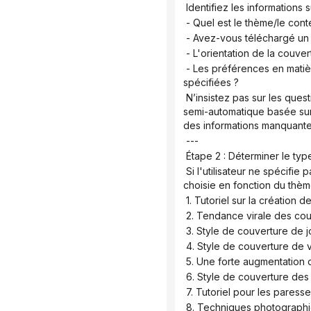
 Identifiez les informations 
 - Quel est le thème/le cont
 - Avez-vous téléchargé un 
 - L'orientation de la couver
 - Les préférences en matière de conception des personnages, de titre, de palette de couleurs et de style ont-elles été 
spécifiées ?
 N’insistez pas sur les questions complémentaires si l’utilisateur n’a pas fourni toutes les informations. Privilégiez la saisie 
semi-automatique basée sur 
des informations manquantes 
 ---
 Étape 2 : Déterminer le ty
 Si l'utilisateur ne spécifie pas d'orientation, l'une des neuf orientations de couverture suivantes sera automatiquement 
choisie en fonction du thèm
 1. Tutoriel sur la créatio
 2. Tendance virale des cou
 3. Style de couverture de 
 4. Style de couverture de
 5. Une forte augmentation 
 6. Style de couverture de
 7. Tutoriel pour les pares
 8. Techniques photograph