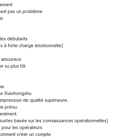
vement
'est pas un problème
is
les débutants
s à forte charge émotionnelle]
r amoureux
r su plus tôt.
ue.
 sur Xiaohongshu.
impression de qualité supérieure.
que prévu.
tanément.
courtes basée sur les connaissances opérationnelles]
 pour les opérateurs
omment créer un compte