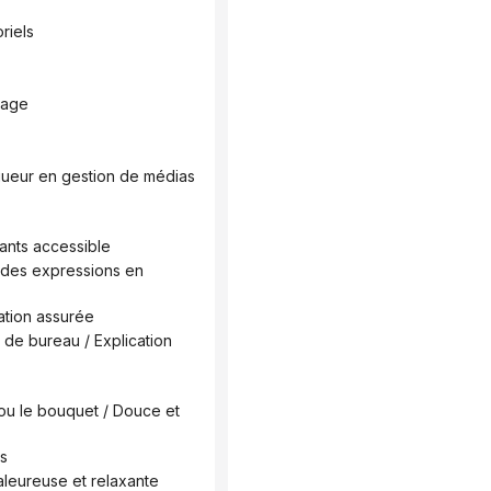
riels
iage
tants accessible
cation assurée
es
leureuse et relaxante