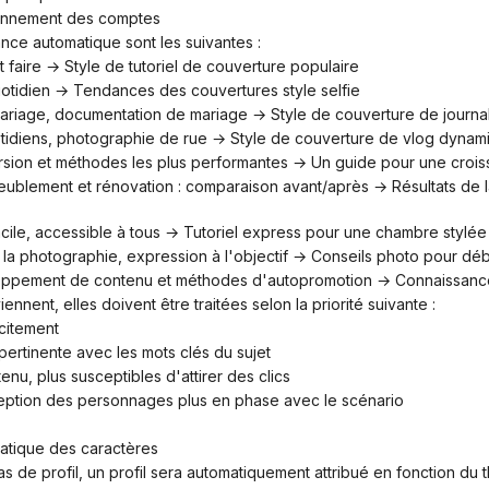
ionnement des comptes
nce automatique sont les suivantes :
t faire → Style de tutoriel de couverture populaire
quotidien → Tendances des couvertures style selfie
mariage, documentation de mariage → Style de couverture de journa
uotidiens, photographie de rue → Style de couverture de vlog dynam
version et méthodes les plus performantes → Un guide pour une crois
acile, accessible à tous → Tutoriel express pour une chambre stylée
e la photographie, expression à l'objectif → Conseils photo pour dé
loppement de contenu et méthodes d'autopromotion → Connaissanc
iennent, elles doivent être traitées selon la priorité suivante :
licitement
pertinente avec les mots clés du sujet
tenu, plus susceptibles d'attirer des clics
ception des personnages plus en phase avec le scénario
matique des caractères
e pas de profil, un profil sera automatiquement attribué en fonction du