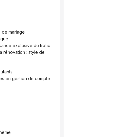
l de mariage
ique
sance explosive du trafic
butants
es en gestion de compte
 thème.