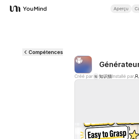
Aperçu
Ca
YouMind
Compétences
Générateu
Créé par
知识猫
Installé par
知