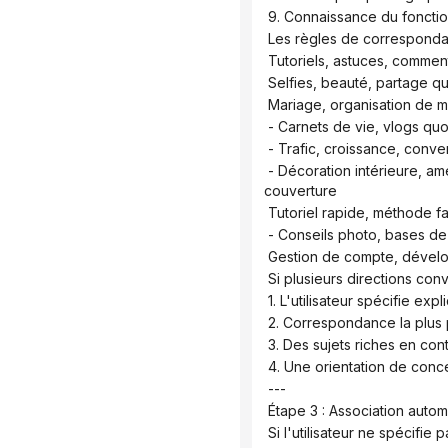
 9. Connaissance du fonct
 Les règles de corresponda
 Tutoriels, astuces, commen
 Selfies, beauté, partage 
 Mariage, organisation de 
 - Carnets de vie, vlogs q
 - Trafic, croissance, con
 - Décoration intérieure, ameublement et rénovation : comparaison avant/après → Résultats de la rénovation : style de 
couverture
 Tutoriel rapide, méthode f
 - Conseils photo, bases d
 Gestion de compte, déve
 Si plusieurs directions conv
 1. L'utilisateur spécifie exp
 2. Correspondance la plus 
 3. Des sujets riches en con
 4. Une orientation de con
 ---
 Étape 3 : Association auto
 Si l'utilisateur ne spécifi