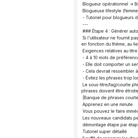
 Blogueur opérationnel → B
 Blogueuse lifestyle (femme
 - Tutoriel pour blogueurs
 ---
 ### Étape 4 : Générer aut
 Si l'utilisateur ne fournit pas de titre principal, vous devez générer un titre ressemblant à une couverture de Xiaohongshu 
en fonction du thème, au lieu
 Exigences relatives au titre 
 - 4 à 10 mots de préférenc
 - Elle doit comporter un s
 - Cela devrait ressembler 
 - Évitez les phrases trop l
 Le sous-titre/tag/courte phrase sera automatiquement sélectionné dans la bibliothèque de courtes phrases suivante. Ces 
phrases doivent être étroit
 [Banque de phrases courtes
 Apprenez en une minute
 Vous pouvez le faire imméd
 Les nouveaux candidats pe
 démontage étape par éta
 Tutoriel super détaillé