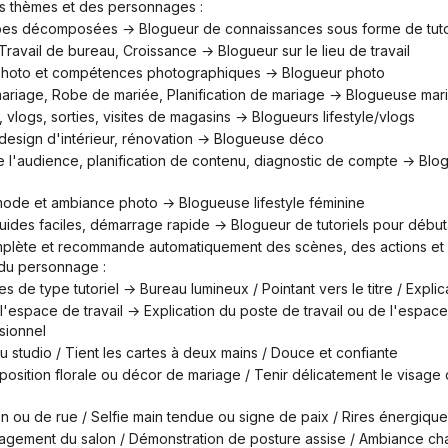
es thèmes et des personnages :
tapes décomposées → Blogueur de connaissances sous forme de tuto
té, Travail de bureau, Croissance → Blogueur sur le lieu de travail
 photo et compétences photographiques → Blogueur photo
mariage, Robe de mariée, Planification de mariage → Blogueuse mar
, vlogs, sorties, visites de magasins → Blogueurs lifestyle/vlogs
design d'intérieur, rénovation → Blogueuse déco
 mode et ambiance photo → Blogueuse lifestyle féminine
 guides faciles, démarrage rapide → Blogueur de tutoriels pour débu
 du personnage :
s de type tutoriel → Bureau lumineux / Pointant vers le titre / Expli
sionnel
 studio / Tient les cartes à deux mains / Douce et confiante
n ou de rue / Selfie main tendue ou signe de paix / Rires énergiqu
gement du salon / Démonstration de posture assise / Ambiance cha