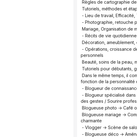
 Règles de cartographie d
 Tutoriels, méthodes et é
 - Lieu de travail, Efficaci
 - Photographie, retouche
 Mariage, Organisation de 
 - Récits de vie quotidienne
 Décoration, ameublement, 
 - Opérations, croissance de l'audience, planification de contenu, diagnostic de compte → Blogueur en gestion de médias 
personnels
 Beauté, soins de la peau,
 Tutoriels pour débutants,
 Dans le même temps, il complète et recommande automatiquement des scènes, des actions et des expressions en 
fonction de la personnalité
 - Blogueur de connaissance
 - Blogueur spécialisé dans l'espace de travail → Explication du poste de travail ou de l'espace de bureau / Explication 
des gestes / Sourire profes
 Blogueuse photo → Café ou
 Blogueuse mariage → Composition florale ou décor de mariage / Tenir délicatement le visage ou le bouquet / Douce et 
charmante
 - Vlogger → Scène de salo
 - Blogueuse déco → Aména