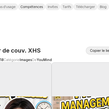
s d'usage
Compétences
Invites
Tarifs
Télécharger
Blog
r de couv. XHS
Copier le li
18
Catégorie
Images
De
YouMind