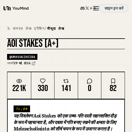
साइन इन करें
YouMind
अवलोकन
𝕏 वायरल लेख ट्रैकिंग
/
मौजूदा लेख
AOI STAKES [A+]
उपयोग के मामले
कवर रीमिक्स करें
@
UMASUGIKEIBA
कौशल
जापानी
29 मई 2026
प्रॉम्प्ट
221K
330
141
0
82
मूल्य निर्धारण
TL;DR
यह विश्लेषण Aoi Stakes को एक उच्च-गति वाली सहनशक्ति दौड़
डाउनलोड
के रूप में पहचानता है, और दबाव में गति बनाए रखने की क्षमता के लिए
Melancholinista को शीर्ष चयन के रूप में उजागर करता है।