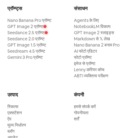
प्रॉम्प्ट्स
संसाधन
Nano Banana Pro प्रॉम्प्ट
Agents के लिए
GPT Image 2 प्रॉम्प्ट
NotebookLM विकल्प
Seedance 2.5 प्रॉम्प्ट
GPT Image 2 स्लाइड्स
Seedance 2.0 प्रॉम्प्ट
Markdown से 𝕏 लेख
GPT Image 1.5 प्रॉम्प्ट
Nano Banana 2 बनाम Pro
Seedream 4.5 प्रॉम्प्ट
AI फोटो एडिटर
Gemini 3 Pro प्रॉम्प्ट
फोटो प्रॉम्प्ट
इमेज से प्रॉम्प्ट
Lenny करियर कोच
ABTI व्यक्तित्व परीक्षण
उत्पाद
कंपनी
स्किल्स
हमसे संपर्क करें
एक्सटेंशन
गोपनीयता
ऐप
शर्तें
मूल्य निर्धारण
ब्लॉग
अपडेट