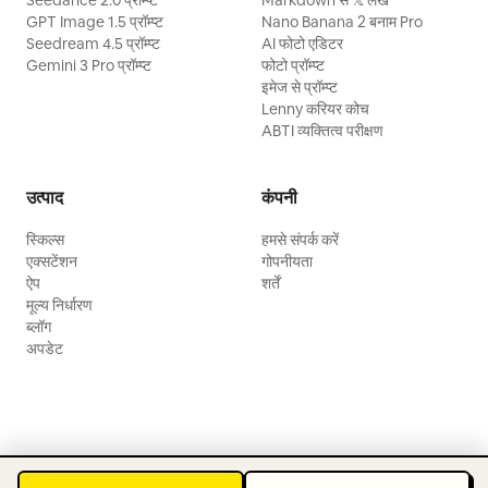
Seedance 2.0 प्रॉम्प्ट
Markdown से 𝕏 लेख
GPT Image 1.5 प्रॉम्प्ट
Nano Banana 2 बनाम Pro
Seedream 4.5 प्रॉम्प्ट
AI फोटो एडिटर
Gemini 3 Pro प्रॉम्प्ट
फोटो प्रॉम्प्ट
इमेज से प्रॉम्प्ट
Lenny करियर कोच
ABTI व्यक्तित्व परीक्षण
उत्पाद
कंपनी
स्किल्स
हमसे संपर्क करें
एक्सटेंशन
गोपनीयता
ऐप
शर्तें
मूल्य निर्धारण
ब्लॉग
अपडेट