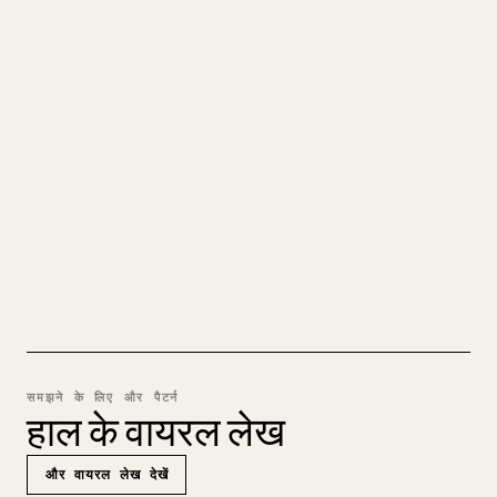
अपने MARKDOWN को एक साफ़-
सुथरे 𝕏 आर्टिकल में बदलें
जब आप अपना लंबा कंटेंट पब्लिश करते हैं, तो इमेज, टेबल
और कोड ब्लॉक को 𝕏 के लिए फ़ॉर्मेट करना मुश्किल होता
है। YouMind पूरे Markdown ड्राफ़्ट को एक साफ़-सुथरे,
पोस्ट के लिए तैयार 𝕏 आर्टिकल में बदल देता है।
MARKDOWN से 𝕏 आज़माएँ
समझने के लिए और पैटर्न
हाल के वायरल लेख
और वायरल लेख देखें