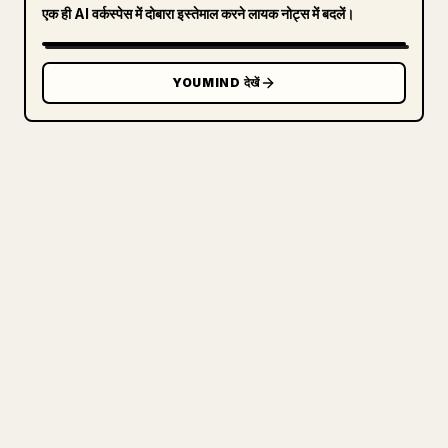
एक ही AI वर्कस्पेस में दोबारा इस्तेमाल करने लायक नोट्स में बदलें।
YOUMIND देखें
क्रिएटर्स के लिए
अपने MARKDOWN को एक साफ़-
सुथरे 𝕏 आर्टिकल में बदलें
जब आप अपना लंबा कंटेंट पब्लिश करते हैं, तो इमेज, टेबल
और कोड ब्लॉक को 𝕏 के लिए फ़ॉर्मेट करना मुश्किल होता
है। YouMind पूरे Markdown ड्राफ़्ट को एक साफ़-सुथरे,