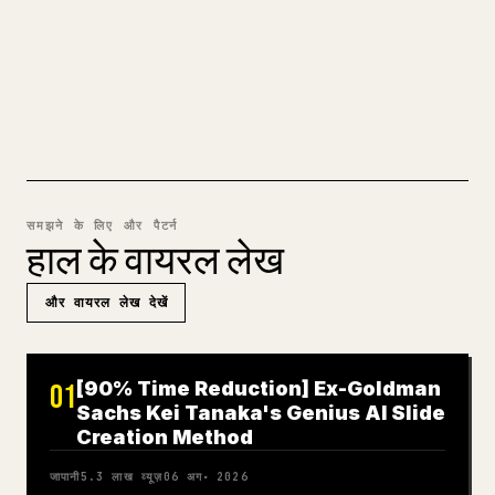
पोस्ट के लिए तैयार 𝕏 आर्टिकल में बदल देता है।
MARKDOWN से 𝕏 आज़माएँ
समझने के लिए और पैटर्न
हाल के वायरल लेख
और वायरल लेख देखें
[90% Time Reduction] Ex-Goldman
01
Sachs Kei Tanaka's Genius AI Slide
Creation Method
जापानी
5.3 लाख
व्यूज़
06 अग॰ 2026