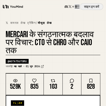
साइन इन करें
YouMind
अवलोकन
𝕏 वायरल लेख ट्रैकिंग
/
मौजूदा लेख
MERCARI के संगठनात्मक बदलाव
उपयोग के मामले
पर विचार: CTO से CHRO और CAIO
तक
कौशल
@
AOTATSUTOMU
प्रॉम्प्ट
जापानी
2 माह पहले · 01 जून 2026
मूल्य निर्धारण
528K
835
103
2
828
डाउनलोड
TL;DR