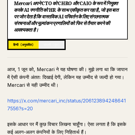
Mercari अपने CTO को CHRO और CAIO के रूप में नियुक्त
ब्लॉग
करके AI रणनीति को HR के साथ एकीकृत कर रहा है, जो इस बात
पर जोर देता है कि वास्तविक AI परिवर्तन के लिए संगठनात्मक
संरचनाओं और मूल्यांकन प्रणालियों को फिर से तैयार करने की
अपडेट
आवश्यकता है।
हिन्दी (अनुवादित)
जापानी (मूल)
आज, 1 जून को, Mercari ने यह घोषणा की। मुझे लगा था कि जापान
में ऐसी कंपनी अंततः दिखाई देगी, लेकिन यह उम्मीद से जल्दी हो गया।
Mercari से यही उम्मीद थी।
https://x.com/mercari_inc/status/206123894248641
7556?s=20
इसके आधार पर मैं कुछ विचार लिखना चाहूँगा। ऐसा लगता है कि इसके
कई अलग-अलग कंपनियों के लिए निहितार्थ हैं।