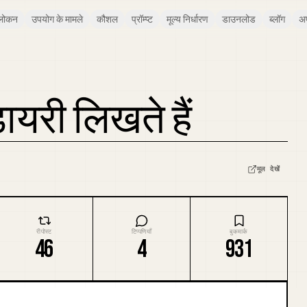
लोकन
उपयोग के मामले
कौशल
प्रॉम्प्ट
मूल्य निर्धारण
डाउनलोड
ब्लॉग
अ
डायरी लिखते हैं
मूल देखें
रीपोस्ट
टिप्पणियाँ
बुकमार्क
46
4
931