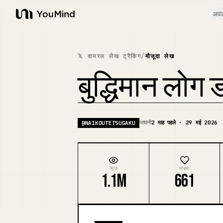
अव
YouMind
𝕏 वायरल लेख ट्रैकिंग
/
मौजूदा लेख
बुद्धिमान लोग 
जापानी
2 माह पहले · 29 मई 2026
@
NAIKOUTETSUGAKU
व्यूज़
लाइक
1.1M
661