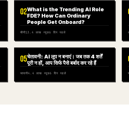
What is the Trending AI Role
02
FDE? How Can Ordinary
People Get Onboard?
चीनी
13.4 लाख
व्यूज़
6 दिन पहले
अ
चेतावनी: AI लूप न बनाएं। जब तक 4 शर्तें
05
पूरी न हों, आप सिर्फ पैसे बर्बाद कर रहे हैं
जापानी
4.4 लाख
व्यूज़
6 दिन पहले