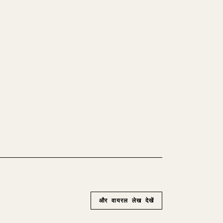
ंट पब्लिश करते हैं, तो इमेज, टेबल और कोड
र्मेट करना मुश्किल होता है। YouMind पूरे
एक साफ़-सुथरे, पोस्ट के लिए तैयार 𝕏 आर्टिकल
𝕏 आज़माएँ
और वायरल लेख देखें