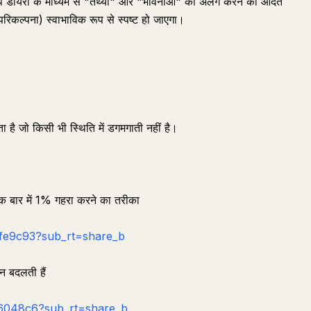
डायरी के माध्यम से "तथ्यों" और "भावनाओं" को अलग करने की आदत
रिकल्पना) स्वाभाविक रूप से स्पष्ट हो जाएगा।
ता है जो किसी भी स्थिति में डगमगाती नहीं है।
क बार में 1% गहरा करने का तरीका
fe9c93?sub_rt=share_b
 बदलती हैं
16048c6?sub_rt=share_b