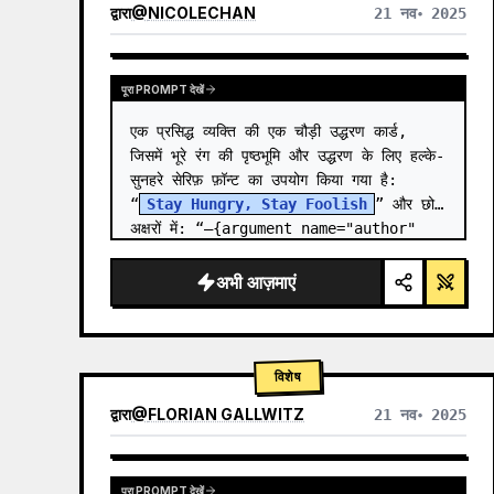
द्वारा
@
NICOLECHAN
21 नव॰ 2025
अन्य मॉडल के परिणाम देखें
पूरा PROMPT देखें
एक प्रसिद्ध व्यक्ति की एक चौड़ी उद्धरण कार्ड, 
जिसमें भूरे रंग की पृष्ठभूमि और उद्धरण के लिए हल्के-
सुनहरे सेरिफ़ फ़ॉन्ट का उपयोग किया गया है: 
“
Stay Hungry, Stay Foolish
” और छोटे 
अक्षरों में: “—{argument name="author" 
def…
अभी आज़माएं
विशेष
द्वारा
@
FLORIAN GALLWITZ
21 नव॰ 2025
पूरा PROMPT देखें