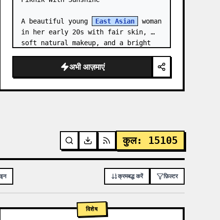
A beautiful young 
East Asian
 woman 
in her early 20s with fair skin, 
soft natural makeup, and a bright 
gentle smile, looking slightly to 
her left. She has long straight 
अभी आज़माएं
dark brown hair with soft bangs,…
कुल
:
15105
ाइन
क्रमबद्ध करें
फ़िल्टर
विशेष