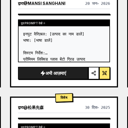
द्वारा
@
MANSI SANGHANI
20 जन॰ 2026
अन्य मॉडल के परिणाम देखें
पूरा PROMPT देखें
इनपुट वैरिएबल: [उत्पाद का नाम डालें]

भाषा: [भाषा डालें]

सिस्टम निर्देश:

प्रीमियम लिक्विड ग्लास बेंटो ग्रिड उत्पाद 
इन्फोग्राफिक की एक छवि बनाएं जिसमें 8 मॉड्यूल हों 
(कार्ड 2 से 8 केवल टेक्स्ट शीर्षक दिखाते हैं)।

अभी आज़माएं
1) उत्पाद विश्लेषण:

→ उत्पाद का प्रमुख प्राकृतिक…
विशेष
द्वारा
@
松果先森
30 दिस॰ 2025
पूरा PROMPT देखें