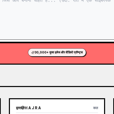
30,000+ मुफ्त इमेज और वीडियो प्रॉम्प्ट्स
द्वारा
@
H A J R A
कल