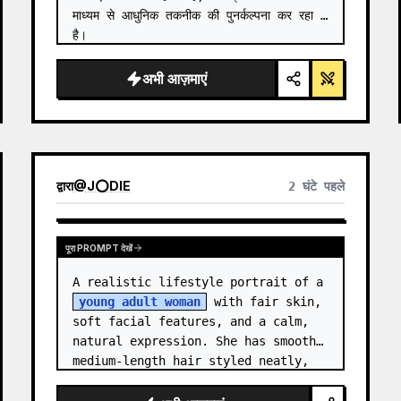
माध्यम से आधुनिक तकनीक की पुनर्कल्पना कर रहा 
है।

**दृश्य:** {argument name="modern 
अभी आज़माएं
scene" default="एक व्यस्त शिबुया स्क्रैम…
द्वारा
@
J⭕DIE
2 घंटे पहले
पूरा PROMPT देखें
A realistic lifestyle portrait of a 
young adult woman
 with fair skin, 
soft facial features, and a calm, 
natural expression. She has smooth 
medium-length hair styled neatly, 
with subtle texture and a relaxed 
appearance. …