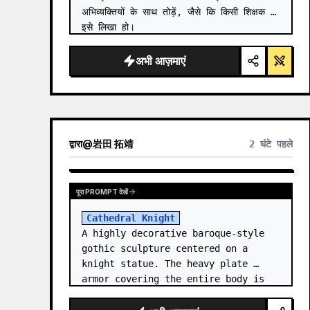
अभिव्यक्तियों के साथ तोड़ें, जैसे कि किसी शिक्षक ने 
इसे लिखा हो।

—-

ग्रोक (Grok) से खोज परिणाम
अभी आज़माएं
द्वारा
@
岩田 拓靖
2 घंटे पहले
पूरा PROMPT देखें
Cathedral Knight
A highly decorative baroque-style 
gothic sculpture centered on a 
knight statue. The heavy plate 
armor covering the entire body is 
filled with detailed metal carvings 
and swirling filigree decorations.