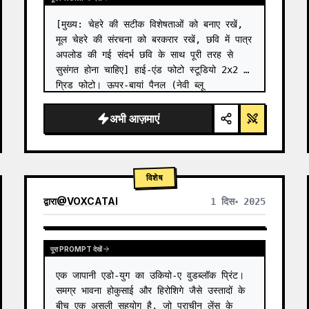
[मुख्य: चेहरे की सटीक विशेषताओं को बनाए रखें, 
मूल चेहरे की संरचना को बरकरार रखें, छवि में पात्र 
अपलोड की गई संदर्भ छवि के साथ पूरी तरह से 
सुसंगत होना चाहिए] हाई-एंड फोटो स्टूडियो 2x2 
ग्रिड फोटो। ऊपर-बायां पैनल (नेवी ब्लू 
बैकग्राउंड): पात्र नेवी ब्लू यूनिफॉर्म-…
अभी आज़माएं
विशेष
द्वारा
@
VOXCATAI
1 दिस॰ 2025
पूरा PROMPT देखें
एक जापानी एडो-युग का उकियो-ए वुडब्लॉक प्रिंट। 
समग्र भावना होकुसाई और हिरोशिगे जैसे उस्तादों के 
बीच एक असली सहयोग है, जो प्राचीन लेंस के 