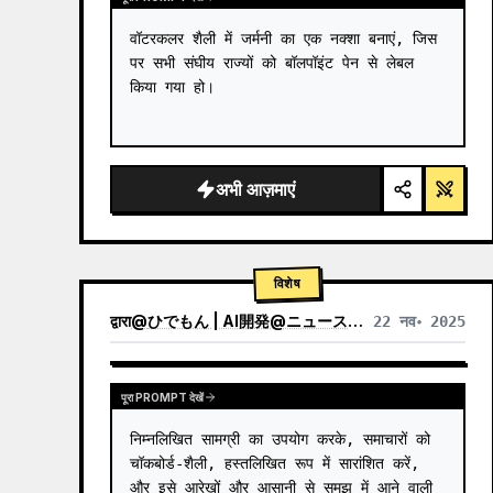
वॉटरकलर शैली में जर्मनी का एक नक्शा बनाएं, जिस 
पर सभी संघीय राज्यों को बॉलपॉइंट पेन से लेबल 
किया गया हो।
अभी आज़माएं
विशेष
द्वारा
@
ひでもん | AI開発@ニュース発信
22 नव॰ 2025
अन्य मॉडल के परिणाम देखें
पूरा PROMPT देखें
निम्नलिखित सामग्री का उपयोग करके, समाचारों को 
चॉकबोर्ड-शैली, हस्तलिखित रूप में सारांशित करें, 
और इसे आरेखों और आसानी से समझ में आने वाली 