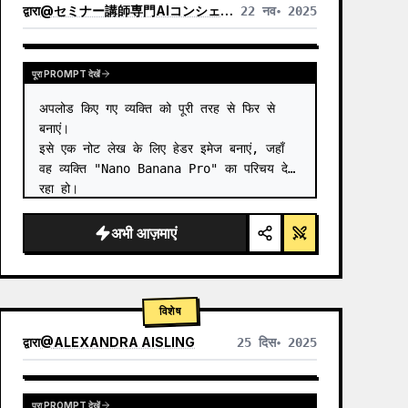
द्वारा
@
セミナー講師専門AIコンシェルジュ｜工藤 晶
22 नव॰ 2025
अन्य मॉडल के परिणाम देखें
पूरा PROMPT देखें
अपलोड किए गए व्यक्ति को पूरी तरह से फिर से 
बनाएं।

इसे एक नोट लेख के लिए हेडर इमेज बनाएं, जहाँ 
वह व्यक्ति "Nano Banana Pro" का परिचय दे 
रहा हो।

आस्पेक्ट रेश्यो: हॉरिजॉन्टल 16:9।

शैली और रंग: सरल, हाथ से बनाया गया स्टाइल, 
अभी आज़माएं
इटैलिक, नीले और हरे रंग के ग्रेडिएंट के…
विशेष
द्वारा
@
ALEXANDRA AISLING
25 दिस॰ 2025
अन्य मॉडल के परिणाम देखें
पूरा PROMPT देखें