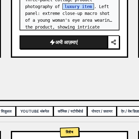
photography of 
luxury item
. Left 
panel: extreme close-up macro shot 
of a young woman's eye area wearing 
the product, showing intricate 
texture and craftsmanship detail, 
natural skin tone, shallow…
अभी आज़माएं
क विज़ुअल
YOUTUBE थंबनेल
कॉमिक / स्टोरीबोर्ड
पोस्टर / फ़्लायर
ऐप / वेब डिज़
विशेष