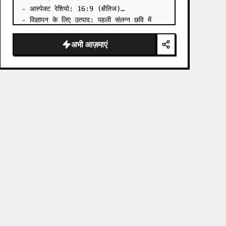
- आस्पेक्ट रेशियो: 16:9 (क्षैतिज)

- विज्ञापन के लिए उत्पाद: पहली संलग्न छवि में 
पुस्तक

- मुख्य आकर्षक: पहली संलग्न छवि से पुस्तक को 
अभी आज़माएं
त्रि-आयामी तरीके से रखें

- भाषा: जापानी

- स्वाद: एक व्यावसायिक पुस्तक…