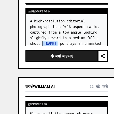
पूरा PROMPT देखें
A high-resolution editorial 
photograph in a 9:16 aspect ratio, 
captured from a low angle looking 
slightly upward in a medium full 
shot. 
[NAME]
 portrays an unmasked 
Gwen Stacy (Ghost-Spider), crouched 
in a low, heroic la…
अभी आज़माएं
द्वारा
@
WILLIAM AI
22 घंटे पहले
पूरा PROMPT देखें
Ultra-realistic summer skincare 