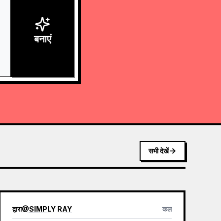
बनाएं
सभी देखें
द्वारा
@
SIMPLY RAY
कल