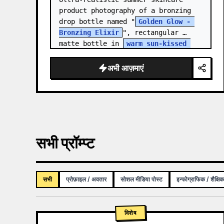
product photography of a bronzing 
drop bottle named "
Golden Glow - 
Bronzing Elixir
", rectangular 
matte bottle in 
warm sun-kissed 
bronze tone
 with a…
अभी आज़माएं
सभी प्रॉम्प्ट
सभी
प्रोफ़ाइल / अवतार
सोशल मीडिया पोस्ट
इन्फोग्राफिक / शैक्षि
विशेष