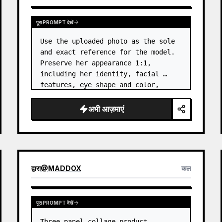
पूरा PROMPT देखें
Use the uploaded photo as the sole 
and exact reference for the model. 
Preserve her appearance 1:1, 
including her identity, facial 
features, eye shape and color, 
nose, lips, natural skin tone, body 
proportions, hair, its length, 
अभी आज़माएं
volume, texture, facial expressi…
द्वारा
@
MADDOX
कल
पूरा PROMPT देखें
Three-panel collage product 