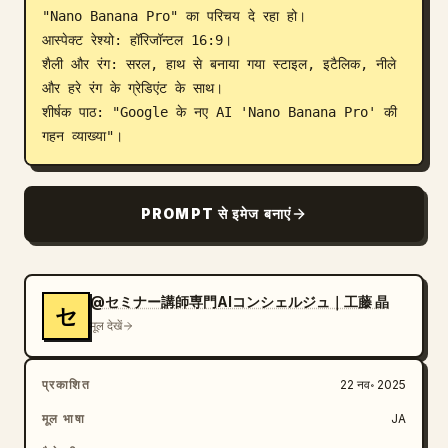
"Nano Banana Pro" का परिचय दे रहा हो।

ब्लॉग
आस्पेक्ट रेश्यो: हॉरिजॉन्टल 16:9।

शैली और रंग: सरल, हाथ से बनाया गया स्टाइल, इटैलिक, नीले 
और हरे रंग के ग्रेडिएंट के साथ।

अपडेट
शीर्षक पाठ: "Google के नए AI 'Nano Banana Pro' की 
गहन व्याख्या"।
PROMPT से इमेज बनाएं
@セミナー講師専門AIコンシェルジュ｜工藤 晶
セ
मूल देखें
प्रकाशित
22 नव॰ 2025
मूल भाषा
JA