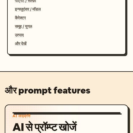
पोर्ट्रेट / सेल्फ़ी
इन्फ्लुएंसर / मॉडल
कैरेक्टर
समूह / युगल
उत्पाद
और देखें
और prompt features
AI लाइब्रेरी
AI से प्रॉम्प्ट खोजें