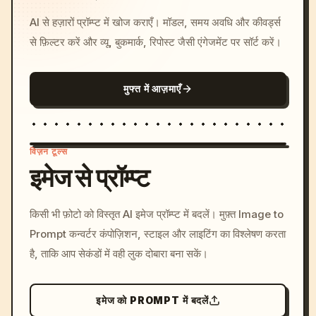
AI से हज़ारों प्रॉम्प्ट में खोज कराएँ। मॉडल, समय अवधि और कीवर्ड्स
से फ़िल्टर करें और व्यू, बुकमार्क, रिपोस्ट जैसी एंगेजमेंट पर सॉर्ट करें।
मुफ्त में आज़माएँ
विज़न टूल्स
इमेज से प्रॉम्प्ट
/imagine prompt: cinemati
किसी भी फ़ोटो को विस्तृत AI इमेज प्रॉम्प्ट में बदलें। मुफ़्त Image to
c, cyberpunk sunset, neon
Prompt कन्वर्टर कंपोज़िशन, स्टाइल और लाइटिंग का विश्लेषण करता
colors, 8k --v 6.0
है, ताकि आप सेकंडों में वही लुक दोबारा बना सकें।
इमेज को PROMPT में बदलें