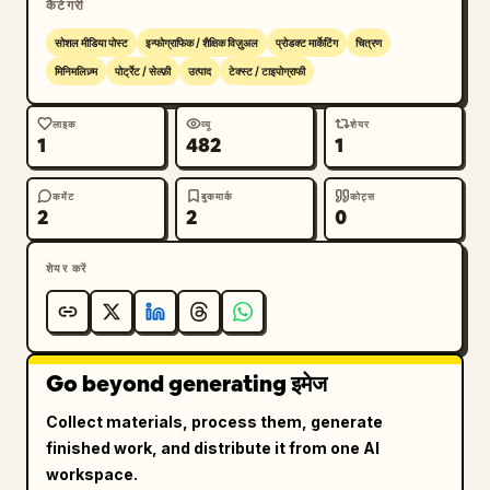
कैटेगरी
सोशल मीडिया पोस्ट
इन्फोग्राफिक / शैक्षिक विज़ुअल
प्रोडक्ट मार्केटिंग
चित्रण
मिनिमलिज़्म
पोर्ट्रेट / सेल्फ़ी
उत्पाद
टेक्स्ट / टाइपोग्राफी
लाइक
व्यू
शेयर
1
482
1
कमेंट
बुकमार्क
कोट्स
2
2
0
शेयर करें
Go beyond generating इमेज
Collect materials, process them, generate
finished work, and distribute it from one AI
workspace.