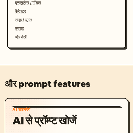
इन्फ्लुएंसर / मॉडल
कैरेक्टर
समूह / युगल
उत्पाद
और देखें
और prompt features
AI लाइब्रेरी
AI से प्रॉम्प्ट खोजें