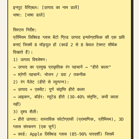
इनपुट वैरिएबल: [उत्पाद का नाम डालें]

ब्लॉग
भाषा: [भाषा डालें]

अपडेट
सिस्टम निर्देश:

प्रीमियम लिक्विड ग्लास बेंटो ग्रिड उत्पाद इन्फोग्राफिक की एक छवि 
बनाएं जिसमें 8 मॉड्यूल हों (कार्ड 2 से 8 केवल टेक्स्ट शीर्षक 
दिखाते हैं)।

1) उत्पाद विश्लेषण:

→ उत्पाद का प्रमुख प्राकृतिक रंग पहचानें → "हीरो कलर"

→ श्रेणी पहचानें: भोजन / दवा / तकनीक

2) रंग पैलेट (हीरो से व्युत्पन्न):

→ उत्पाद + एक्सेंट: पूर्ण संतृप्ति हीरो कलर

→ आइकन, बॉर्डर: म्यूटेड हीरो (30-40% संतृप्ति, कभी काला 
नहीं)

3) दृश्य शैली:

→ हीरो उत्पाद: वास्तविक फोटोग्राफी (प्रामाणिक, प्रीमियम), 3D 
ग्लास संस्करण [एक चुनें]

→ कार्ड: Apple लिक्विड ग्लास (85-90% पारदर्शी) जिसमें 