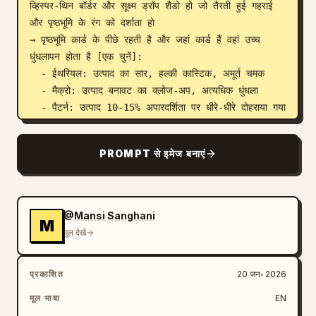
व्हिस्पर-थिन बॉर्डर और सूक्ष्म ड्रॉप शैडो हो जो तैरती हुई गहराई 
और पृष्ठभूमि के रंग को दर्शाता हो

→ पृष्ठभूमि कार्ड के पीछे रहती है और जहां कार्ड हैं वहां उच्च 
धुंधलापन होता है [एक चुनें]:

  - ईथरियल: उत्पाद का सार, हल्की कास्टिक, अमूर्त चमक

  - मैक्रो: उत्पाद बनावट का क्लोज-अप, अत्यधिक धुंधला

  - पैटर्न: उत्पाद 10-15% अपारदर्शिता पर धीरे-धीरे दोहराया गया

  - संदर्भ: प्रासंगिक वातावरण, धुंधला + डीसैचुरेटेड

→ सूक्ष्म गति प्रभाव जोड़ें

PROMPT से इमेज बनाएं
→ असममित बेंटो ग्रिड, 16:9 लैंडस्केप

→ हीरो कार्ड: 28-30% | सूचना मॉड्यूल: 70-72%

4) मॉड्यूल सामग्री (8 कार्ड):

M1 — हीरो: उत्पाद को वास्तविक फोटो / 3D ग्लास / शैलीबद्ध 
@Mansi Sanghani
M
व्याख्या (एक चुनें) में सुंदर रूप में + उत्पाद नाम लेबल के साथ 
मूल देखें
प्रदर्शित किया गया

M2 — मुख्य लाभ: 4 अद्वितीय लाभ + हीरो-रंग आइकन

प्रकाशित
20 जन॰ 2026
M3 — कैसे उपयोग करें: 4 उपयोग विधियां + आइकन

M4 — मुख्य मेट्रिक्स: 5 सटीक डेटा बिंदु

मूल भाषा
EN
प्रारूप: [आइकन] [लेबल] [बोल्ड मान] [इकाई]
