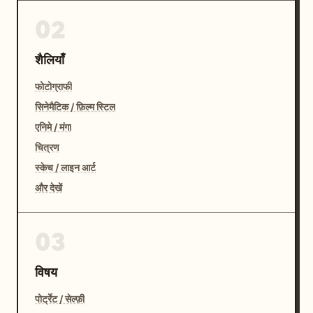
02
शैलियाँ
फोटोग्राफी
सिनेमैटिक / फ़िल्म स्टिल
एनिमे / मंगा
चित्रण
स्केच / लाइन आर्ट
और देखें
03
विषय
पोर्ट्रेट / सेल्फ़ी