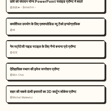
छवि को संपादन योग्य PowerPoint स्लाइड प्रॉम्प्ट में बदलें
@炎鎮🔥 - ₿onochin -
कमर्शियल उपयोग के लिए एक्सप्लोडिड व्यू टैको इन्फोग्राफिक
@𝐌
गेम स्ट्रेटेजी गाइड स्टाइल के लिए नैनो बनाना प्रो प्रॉम्प्ट
@花笠
ऐतिहासिक स्थान की इमेज जनरेशन प्रॉम्प्ट
@Min Choi
शहर की सबसे ऊंची इमारतों का 3D कार्टून शोकेस प्रॉम्प्ट
@Michal Malewicz