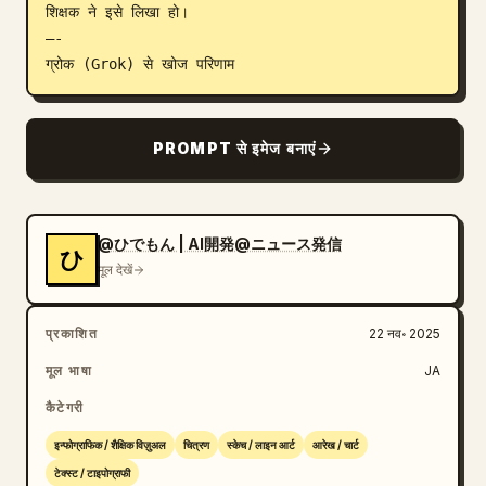
शिक्षक ने इसे लिखा हो।

ब्लॉग
—-

ग्रोक (Grok) से खोज परिणाम
अपडेट
PROMPT से इमेज बनाएं
@ひでもん | AI開発@ニュース発信
ひ
मूल देखें
प्रकाशित
22 नव॰ 2025
मूल भाषा
JA
कैटेगरी
इन्फोग्राफिक / शैक्षिक विज़ुअल
चित्रण
स्केच / लाइन आर्ट
आरेख / चार्ट
टेक्स्ट / टाइपोग्राफी