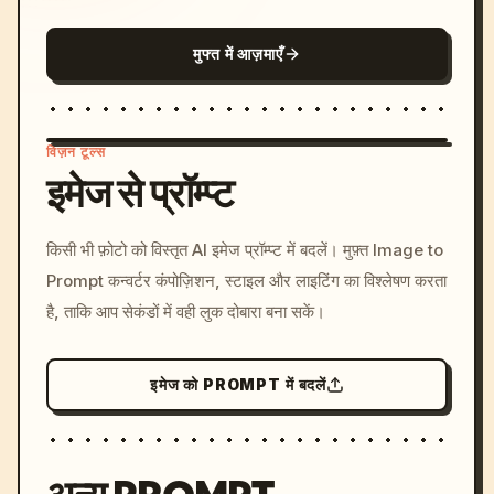
मुफ्त में आज़माएँ
विज़न टूल्स
इमेज से प्रॉम्प्ट
/imagine prompt: cinemati
किसी भी फ़ोटो को विस्तृत AI इमेज प्रॉम्प्ट में बदलें। मुफ़्त Image to
c, cyberpunk sunset, neon
Prompt कन्वर्टर कंपोज़िशन, स्टाइल और लाइटिंग का विश्लेषण करता
colors, 8k --v 6.0
है, ताकि आप सेकंडों में वही लुक दोबारा बना सकें।
इमेज को PROMPT में बदलें