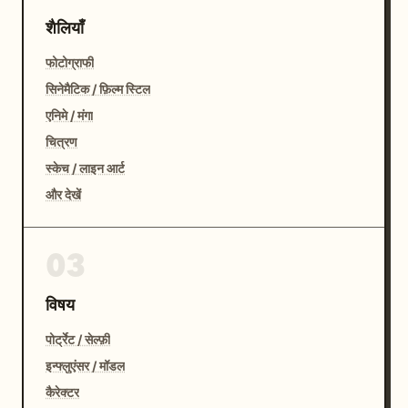
शैलियाँ
फोटोग्राफी
सिनेमैटिक / फ़िल्म स्टिल
एनिमे / मंगा
चित्रण
स्केच / लाइन आर्ट
और देखें
03
विषय
पोर्ट्रेट / सेल्फ़ी
इन्फ्लुएंसर / मॉडल
कैरेक्टर