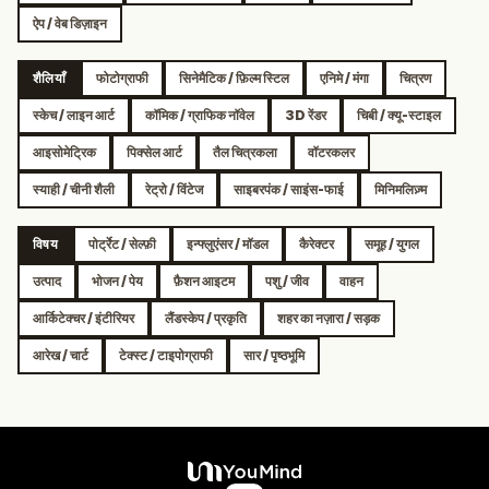
ऐप / वेब डिज़ाइन
शैलियाँ
फोटोग्राफी
सिनेमैटिक / फ़िल्म स्टिल
एनिमे / मंगा
चित्रण
स्केच / लाइन आर्ट
कॉमिक / ग्राफिक नॉवेल
3D रेंडर
चिबी / क्यू-स्टाइल
आइसोमेट्रिक
पिक्सेल आर्ट
तैल चित्रकला
वॉटरकलर
स्याही / चीनी शैली
रेट्रो / विंटेज
साइबरपंक / साइंस-फाई
मिनिमलिज़्म
विषय
पोर्ट्रेट / सेल्फ़ी
इन्फ्लुएंसर / मॉडल
कैरेक्टर
समूह / युगल
उत्पाद
भोजन / पेय
फ़ैशन आइटम
पशु / जीव
वाहन
आर्किटेक्चर / इंटीरियर
लैंडस्केप / प्रकृति
शहर का नज़ारा / सड़क
आरेख / चार्ट
टेक्स्ट / टाइपोग्राफी
सार / पृष्ठभूमि