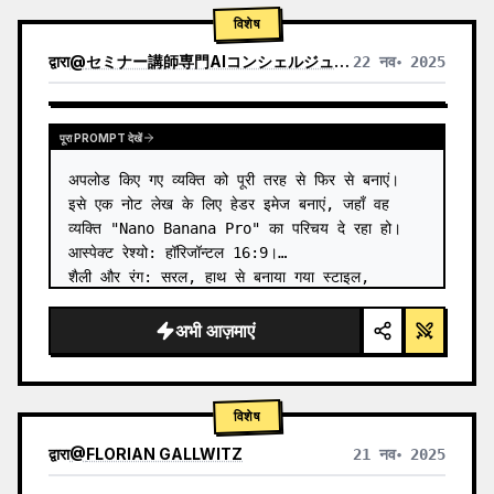
विशेष
द्वारा
@
セミナー講師専門AIコンシェルジュ｜工藤 晶
22 नव॰ 2025
अन्य मॉडल के परिणाम देखें
पूरा PROMPT देखें
अपलोड किए गए व्यक्ति को पूरी तरह से फिर से बनाएं।

इसे एक नोट लेख के लिए हेडर इमेज बनाएं, जहाँ वह 
व्यक्ति "Nano Banana Pro" का परिचय दे रहा हो।

आस्पेक्ट रेश्यो: हॉरिजॉन्टल 16:9।

शैली और रंग: सरल, हाथ से बनाया गया स्टाइल, 
इटैलिक, नीले और हरे रंग के ग्रेडिएंट के…
अभी आज़माएं
विशेष
द्वारा
@
FLORIAN GALLWITZ
21 नव॰ 2025