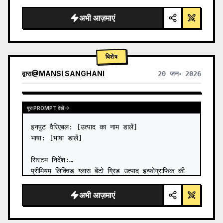
अभी आज़माएं
विशेष
द्वारा
@
MANSI SANGHANI
20 जन॰ 2026
अन्य मॉडल के परिणाम देखें
पूरा PROMPT देखें
इनपुट वैरिएबल: [उत्पाद का नाम डालें]

भाषा: [भाषा डालें]

सिस्टम निर्देश:

प्रीमियम लिक्विड ग्लास बेंटो ग्रिड उत्पाद इन्फोग्राफिक की 
एक छवि बनाएं जिसमें 8 मॉड्यूल हों (कार्ड 2 से 8 केवल 
टेक्स्ट शीर्षक दिखाते हैं)।

अभी आज़माएं
1) उत्पाद विश्लेषण:

→ उत्पाद का प्रमुख प्राकृतिक…