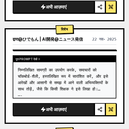
अभी आज़माएं
विशेष
द्वारा
@
ひでもん | AI開発@ニュース発信
22 नव॰ 2025
अन्य मॉडल के परिणाम देखें
पूरा PROMPT देखें
निम्नलिखित सामग्री का उपयोग करके, समाचारों को 
चॉकबोर्ड-शैली, हस्तलिखित रूप में सारांशित करें, और इसे 
आरेखों और आसानी से समझ में आने वाली अभिव्यक्तियों के 
साथ तोड़ें, जैसे कि किसी शिक्षक ने इसे लिखा हो।

—-

ग्रोक (Grok) से खोज परिणाम
अभी आज़माएं