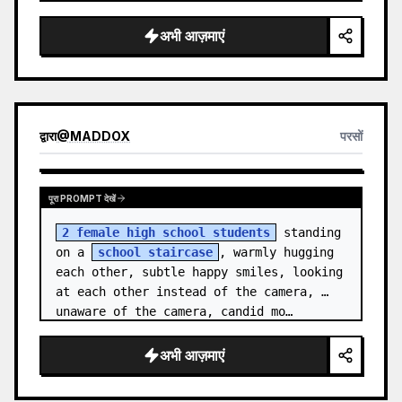
splash scrapbook background, elegant 
hand-drawn doodle decorations, zero flat 
अभी आज़माएं
AI l…
द्वारा
@
MADDOX
परसों
पूरा PROMPT देखें
2 female high school students
 standing 
on a 
school staircase
, warmly hugging 
each other, subtle happy smiles, looking 
at each other instead of the camera, 
unaware of the camera, candid mo…
अभी आज़माएं