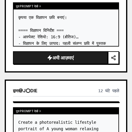
पूरा PROMPT देखें
कृपया एक विज्ञापन छवि बनाएं।

==== विज्ञापन विनिर्देश ===

- आस्पेक्ट रेशियो: 16:9 (क्षैतिज)

- विज्ञापन के लिए उत्पाद: पहली संलग्न छवि में पुस्तक

- मुख्य आकर्षक: पहली संलग्न छवि से पुस्तक को त्रि-
आयामी तरीके से रखें

अभी आज़माएं
- भाषा: जापानी

- स्वाद: एक व्यावसायिक पुस्तक…
द्वारा
@
J⭕DIE
12 घंटे पहले
पूरा PROMPT देखें
Create a photorealistic lifestyle 
portrait of A young woman relaxing 