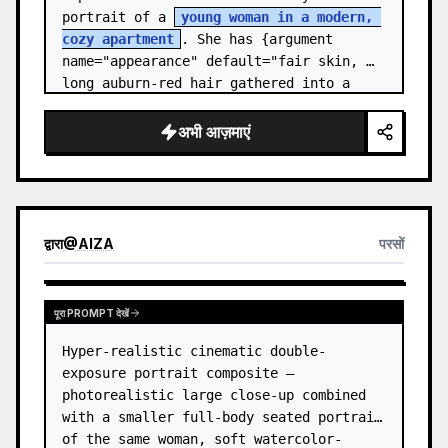
portrait of a 
young woman in a modern, 
cozy apartment
. She has {argument 
name="appearance" default="fair skin, 
long auburn-red hair gathered into a 
relaxed low ponytail, with a few loose 
str…
अभी आज़माएं
द्वारा
@
AIZA
परसों
पूरा PROMPT देखें
Hyper-realistic cinematic double-
exposure portrait composite — 
photorealistic large close-up combined 
with a smaller full-body seated portrait 
of the same woman, soft watercolor-