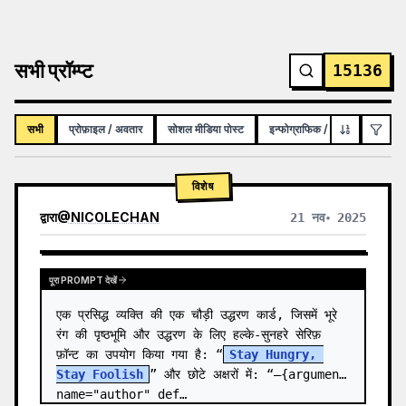
सभी प्रॉम्प्ट
15136
सभी
प्रोफ़ाइल / अवतार
सोशल मीडिया पोस्ट
इन्फोग्राफिक / शैक्षिक विज़ुअल
विशेष
द्वारा
@
NICOLECHAN
21 नव॰ 2025
अन्य मॉडल के परिणाम देखें
पूरा PROMPT देखें
एक प्रसिद्ध व्यक्ति की एक चौड़ी उद्धरण कार्ड, जिसमें भूरे 
रंग की पृष्ठभूमि और उद्धरण के लिए हल्के-सुनहरे सेरिफ़ 
फ़ॉन्ट का उपयोग किया गया है: “
Stay Hungry, 
Stay Foolish
” और छोटे अक्षरों में: “—{argument 
name="author" def…