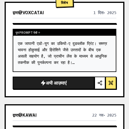
विशेष
द्वारा
@
VOXCATAI
1 दिस॰ 2025
पूरा PROMPT देखें
एक जापानी एडो-युग का उकियो-ए वुडब्लॉक प्रिंट। समग्र 
भावना होकुसाई और हिरोशिगे जैसे उस्तादों के बीच एक 
असली सहयोग है, जो प्राचीन लेंस के माध्यम से आधुनिक 
तकनीक की पुनर्कल्पना कर रहा है।

**दृश्य:** {argument name="modern scene" 
default="एक व्यस्त शिबुया स्क्रैम…
अभी आज़माएं
द्वारा
@
KAWAI
22 नव॰ 2025