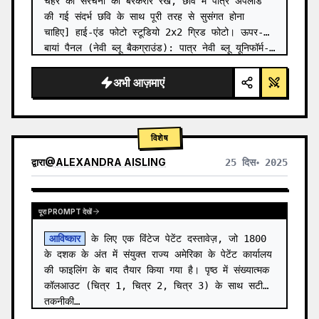
चेहरे की संरचना को बरकरार रखें, छवि में पात्र अपलोड 
की गई संदर्भ छवि के साथ पूरी तरह से सुसंगत होना 
चाहिए] हाई-एंड फोटो स्टूडियो 2x2 ग्रिड फोटो। ऊपर-
बायां पैनल (नेवी ब्लू बैकग्राउंड): पात्र नेवी ब्लू यूनिफॉर्म-…
अभी आज़माएं
विशेष
द्वारा
@
ALEXANDRA AISLING
25 दिस॰ 2025
अन्य मॉडल के परिणाम देखें
पूरा PROMPT देखें
आविष्कार
 के लिए एक विंटेज पेटेंट दस्तावेज़, जो 1800 
के दशक के अंत में संयुक्त राज्य अमेरिका के पेटेंट कार्यालय 
की फाइलिंग के बाद तैयार किया गया है। पृष्ठ में संख्यात्मक 
कॉलआउट (चित्र 1, चित्र 2, चित्र 3) के साथ सटीक 
तकनीकी…