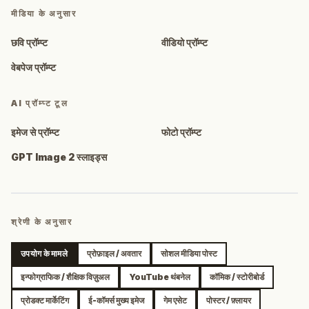
मीडिया के अनुसार
छवि प्रॉम्प्ट
वीडियो प्रॉम्प्ट
वेबपेज प्रॉम्प्ट
AI प्रॉम्प्ट टूल
इमेज से प्रॉम्प्ट
फोटो प्रॉम्प्ट
GPT Image 2 स्लाइड्स
श्रेणी के अनुसार
उपयोग के मामले
प्रोफ़ाइल / अवतार
सोशल मीडिया पोस्ट
इन्फोग्राफिक / शैक्षिक विज़ुअल
YouTube थंबनेल
कॉमिक / स्टोरीबोर्ड
प्रोडक्ट मार्केटिंग
ई-कॉमर्स मुख्य इमेज
गेम एसेट
पोस्टर / फ़्लायर