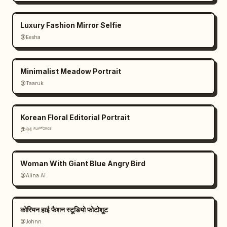
Luxury Fashion Mirror Selfie
@Eesha
Minimalist Meadow Portrait
@Taaruk
Korean Floral Editorial Portrait
@𝟡𝟜 ᴾᴸᴬʸᶠᴼᴿᴳᴱ
Woman With Giant Blue Angry Bird
@Alina Ai
कोरियन हाई फैशन स्टूडियो फोटोशूट
@Johnn