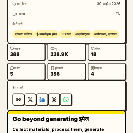
प्रकाशित
30 अप्रैल 2026
मूल भाषा
EN
कैटेगरी
प्रोडक्ट मार्केटिंग
ई-कॉमर्स मुख्य इमेज
3D रेंडर
आइसोमेट्रिक
आर्किटेक्चर / इंटीरियर
लाइक
व्यू
शेयर
388
238.9K
18
कमेंट
बुकमार्क
कोट्स
5
356
4
शेयर करें
Go beyond generating इमेज
Collect materials, process them, generate