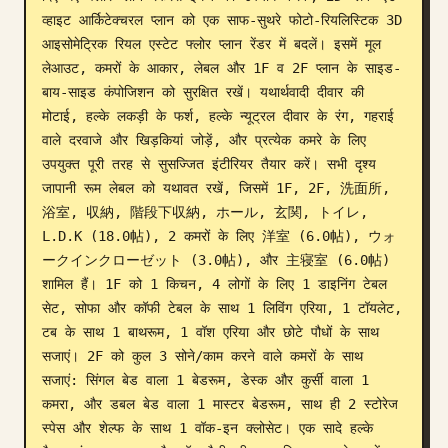
व्हाइट आर्किटेक्चरल प्लान को एक साफ-सुथरे फोटो-रियलिस्टिक 3D 
ब्लॉग
आइसोमेट्रिक रियल एस्टेट फ्लोर प्लान रेंडर में बदलें। इसमें मूल 
लेआउट, कमरों के आकार, लेबल और 1F व 2F प्लान के साइड-
अपडेट
बाय-साइड कंपोजिशन को सुरक्षित रखें। यथार्थवादी दीवार की 
मोटाई, हल्के लकड़ी के फर्श, हल्के न्यूट्रल दीवार के रंग, गहराई 
वाले दरवाजे और खिड़कियां जोड़ें, और प्रत्येक कमरे के लिए 
उपयुक्त पूरी तरह से सुसज्जित इंटीरियर तैयार करें। सभी दृश्य 
जापानी रूम लेबल को यथावत रखें, जिसमें 1F, 2F, 洗面所, 
浴室, 収納, 階段下収納, ホール, 玄関, トイレ, 
L.D.K (18.0帖), 2 कमरों के लिए 洋室 (6.0帖), ウォ
ークインクローゼット (3.0帖), और 主寝室 (6.0帖) 
शामिल हैं। 1F को 1 किचन, 4 लोगों के लिए 1 डाइनिंग टेबल 
सेट, सोफा और कॉफी टेबल के साथ 1 लिविंग एरिया, 1 टॉयलेट, 
टब के साथ 1 बाथरूम, 1 वॉश एरिया और छोटे पौधों के साथ 
सजाएं। 2F को कुल 3 सोने/काम करने वाले कमरों के साथ 
सजाएं: सिंगल बेड वाला 1 बेडरूम, डेस्क और कुर्सी वाला 1 
कमरा, और डबल बेड वाला 1 मास्टर बेडरूम, साथ ही 2 स्टोरेज 
स्पेस और शेल्फ के साथ 1 वॉक-इन क्लोसेट। एक सादे हल्के 