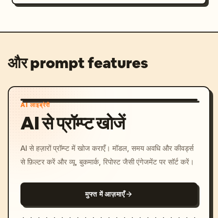
और prompt features
AI लाइब्रेरी
AI से प्रॉम्प्ट खोजें
AI से हज़ारों प्रॉम्प्ट में खोज कराएँ। मॉडल, समय अवधि और कीवर्ड्स
से फ़िल्टर करें और व्यू, बुकमार्क, रिपोस्ट जैसी एंगेजमेंट पर सॉर्ट करें।
मुफ्त में आज़माएँ