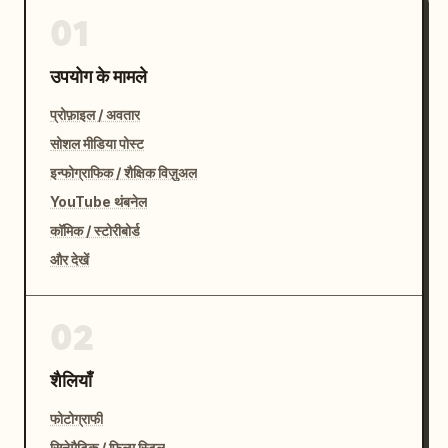
01
उपयोग के मामले
प्रोफ़ाइल / अवतार
सोशल मीडिया पोस्ट
इन्फोग्राफिक / शैक्षिक विज़ुअल
YouTube थंबनेल
कॉमिक / स्टोरीबोर्ड
और देखें
02
शैलियाँ
फोटोग्राफी
सिनेमैटिक / फ़िल्म स्टिल