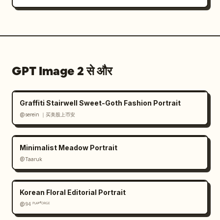
GPT Image 2 से और
Graffiti Stairwell Sweet-Goth Fashion Portrait
@serein ｜买美股上币安
Minimalist Meadow Portrait
@Taaruk
Korean Floral Editorial Portrait
@𝟡𝟜 ᴾᴸᴬʸᶠᴼᴿᴳᴱ