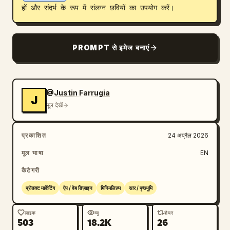
हों और संदर्भ के रूप में संलग्न छवियों का उपयोग करें।
ब्लॉग
अपडेट
PROMPT से इमेज बनाएं
@Justin Farrugia
J
मूल देखें
प्रकाशित
24 अप्रैल 2026
मूल भाषा
EN
कैटेगरी
प्रोडक्ट मार्केटिंग
ऐप / वेब डिज़ाइन
मिनिमलिज़्म
सार / पृष्ठभूमि
लाइक
व्यू
शेयर
503
18.2K
26