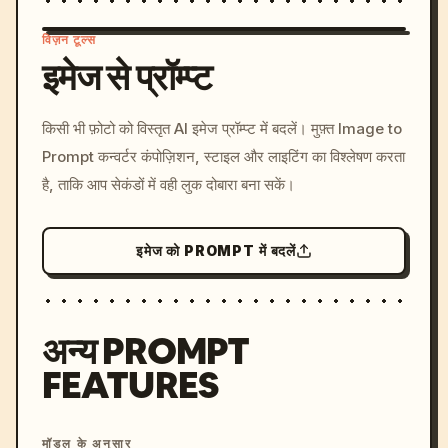
विज़न टूल्स
इमेज से प्रॉम्प्ट
/imagine prompt: cinemati
किसी भी फ़ोटो को विस्तृत AI इमेज प्रॉम्प्ट में बदलें। मुफ़्त Image to
c, cyberpunk sunset, neon
Prompt कन्वर्टर कंपोज़िशन, स्टाइल और लाइटिंग का विश्लेषण करता
colors, 8k --v 6.0
है, ताकि आप सेकंडों में वही लुक दोबारा बना सकें।
इमेज को PROMPT में बदलें
अन्य PROMPT
FEATURES
मॉडल के अनुसार