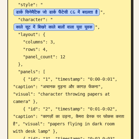
  "style": "
ब्लॉग
डार्क सिनेमैटिक जो डार्क फैंटेसी CG में बदलता है
",

  "character": "
काले सूट में बिखरे काले बालों वाला युवा युवक
",

अपडेट
  "layout": {

    "columns": 3,

    "rows": 4,

    "panel_count": 12

  },

  "panels": [

    { "id": "1", "timestamp": "0:00-0:01", 
"caption": "अचानक मुड़ना और कागज़ फेंकना", 
"visual": "character throwing papers at 
camera" },

    { "id": "2", "timestamp": "0:01-0:02", 
"caption": "कागज़ों का उड़ना, कैमरा डेस्क पर फोकस करता 
है", "visual": "papers flying in dark room 
with desk lamp" },

    { "id": "3", "timestamp": "0:02-0:03", 