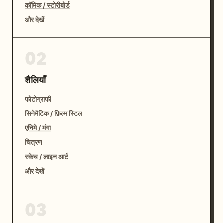
कॉमिक / स्टोरीबोर्ड
और देखें
02
शैलियाँ
फोटोग्राफी
सिनेमैटिक / फ़िल्म स्टिल
एनिमे / मंगा
चित्रण
स्केच / लाइन आर्ट
और देखें
03