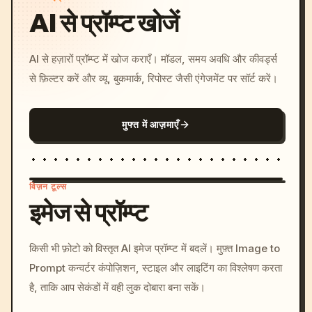
AI से प्रॉम्प्ट खोजें
AI से हज़ारों प्रॉम्प्ट में खोज कराएँ। मॉडल, समय अवधि और कीवर्ड्स
से फ़िल्टर करें और व्यू, बुकमार्क, रिपोस्ट जैसी एंगेजमेंट पर सॉर्ट करें।
मुफ्त में आज़माएँ
विज़न टूल्स
इमेज से प्रॉम्प्ट
/imagine prompt: cinemati
किसी भी फ़ोटो को विस्तृत AI इमेज प्रॉम्प्ट में बदलें। मुफ़्त Image to
c, cyberpunk sunset, neon
Prompt कन्वर्टर कंपोज़िशन, स्टाइल और लाइटिंग का विश्लेषण करता
colors, 8k --v 6.0
है, ताकि आप सेकंडों में वही लुक दोबारा बना सकें।