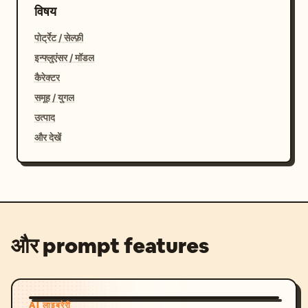
विषय
पोर्ट्रेट / सेल्फ़ी
इन्फ्लुएंसर / मॉडल
कैरेक्टर
समूह / युगल
उत्पाद
और देखें
और prompt features
AI लाइब्रेरी