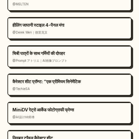
@MELTEN
हीलिंग जापानी स्टाइल 4-पैनल मंगा
@Derek Wen｜德里克文
चिबी पात्रों के साथ गर्मियों की दोपहर
@Prompt アトリエ｜AI画像プロンプト
कैरेक्टर शीट प्रॉम्प्ट: “एक प्रीमियम सिनेमैटिक
@TechieSA
MiniDV रेट्रो आर्केड फोटोग्राफी फ्रेम्स
@AI设计钟师傅
लिस्बन ट्रैवल कैरेक्टर शीट