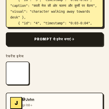
"caption": "काली मेज की ओर चलना और कुर्सी पर बैठना", 
"visual": "character walking away towards 
desk" },

    { "id": "4", "timestamp": "0:03-0:04", 
"caption": "साइड लाइट में चिंतन, तनावपूर्ण माहौल", 
"visual": "close-up of character's face in 
PROMPT से इमेज बनाएं
shadow" },

    { "id": "5", "timestamp": "0:04-0:05", 
"caption": "पूरी तरह काली नोटबुक खोलना", "visual": 
रेफरेंस इमेज
"close-up of hands opening a black notebook" 
},

    { "id": "6", "timestamp": "0:05-0:06", 
"caption": "पेन उठाना, लिखने के लिए तैयार होना", 
"visual": "close-up of character holding pen 
over notebook" },

    { "id": "7", "timestamp": "0:06-0:07", 
"caption": "पागलों की तरह लिखना शुरू करना, धुआं 
@John
J
उठना", "visual": "character writing 
मूल देखें