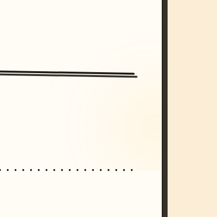
/imagine prompt: cinematic, cyberpunk s
unset, neon colors, 8k --v 6.0