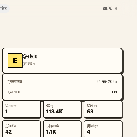
पडेट
@elvis
E
मूल देखें
प्रकाशित
24 नव॰ 2025
मूल भाषा
EN
लाइक
व्यू
शेयर
1
113.4K
63
कमेंट
बुकमार्क
कोट्स
42
1.1K
4