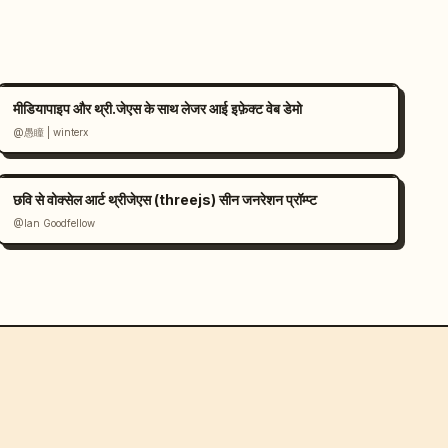
मीडियापाइप और थ्री.जेएस के साथ लेजर आई इफ़ेक्ट वेब डेमो
@愚瞳 | winterx
छवि से वोक्सेल आर्ट थ्रीजेएस (threejs) सीन जनरेशन प्रॉम्प्ट
@Ian Goodfellow