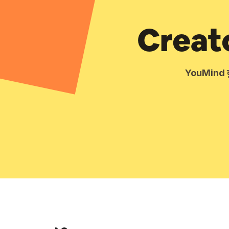
Creator
YouMind दुन