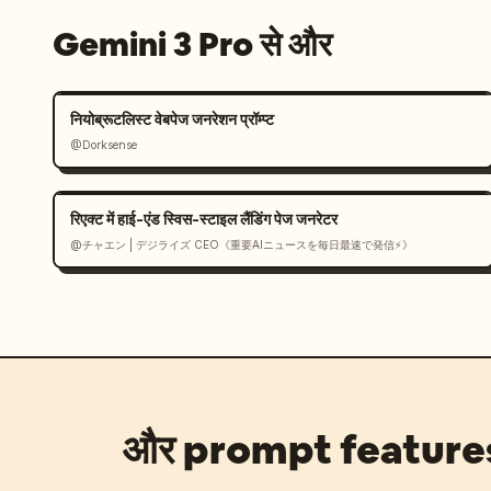
Gemini 3 Pro से और
नियोब्रूटलिस्ट वेबपेज जनरेशन प्रॉम्प्ट
@Dorksense
रिएक्ट में हाई-एंड स्विस-स्टाइल लैंडिंग पेज जनरेटर
@チャエン | デジライズ CEO《重要AIニュースを毎日最速で発信⚡️》
और prompt feature