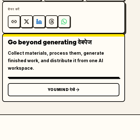
शेयर करें
Go beyond generating वेबपेज
Collect materials, process them, generate
finished work, and distribute it from one AI
workspace.
YOUMIND देखें