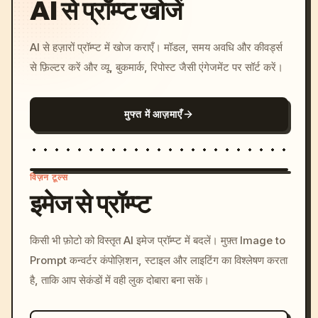
AI से प्रॉम्प्ट खोजें
AI से हज़ारों प्रॉम्प्ट में खोज कराएँ। मॉडल, समय अवधि और कीवर्ड्स
से फ़िल्टर करें और व्यू, बुकमार्क, रिपोस्ट जैसी एंगेजमेंट पर सॉर्ट करें।
मुफ्त में आज़माएँ
विज़न टूल्स
इमेज से प्रॉम्प्ट
/imagine prompt: cinemati
किसी भी फ़ोटो को विस्तृत AI इमेज प्रॉम्प्ट में बदलें। मुफ़्त Image to
c, cyberpunk sunset, neon
Prompt कन्वर्टर कंपोज़िशन, स्टाइल और लाइटिंग का विश्लेषण करता
colors, 8k --v 6.0
है, ताकि आप सेकंडों में वही लुक दोबारा बना सकें।