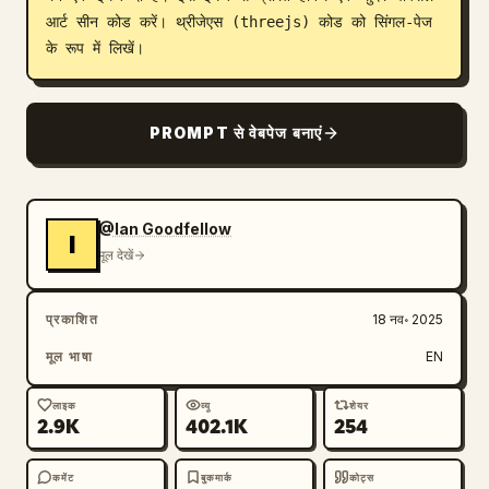
आर्ट सीन कोड करें। थ्रीजेएस (threejs) कोड को सिंगल-पेज 
ब्लॉग
के रूप में लिखें।
अपडेट
PROMPT से वेबपेज बनाएं
@Ian Goodfellow
I
मूल देखें
प्रकाशित
18 नव॰ 2025
मूल भाषा
EN
लाइक
व्यू
शेयर
2.9K
402.1K
254
कमेंट
बुकमार्क
कोट्स