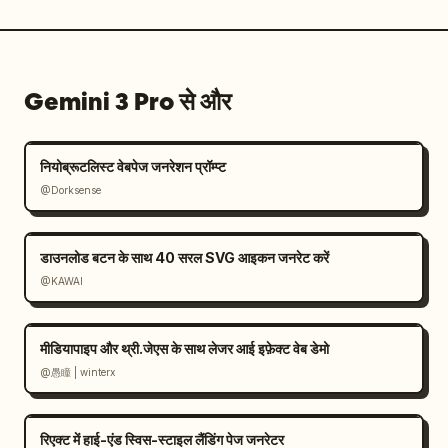
Gemini 3 Pro से और
नियोब्रूटलिस्ट वेबपेज जनरेशन प्रॉम्प्ट
@Dorksense
डाउनलोड बटन के साथ 40 सरल SVG आइकन जनरेट करें
@KAWAI
मीडियापाइप और थ्री.जेएस के साथ लेजर आई इफ़ेक्ट वेब डेमो
@愚瞳 | winterx
रिएक्ट में हाई-एंड स्विस-स्टाइल लैंडिंग पेज जनरेटर