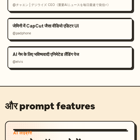
@チャエン | デジライズ CEO《重要AIニュースを毎日最速で発信⚡️》
जेमिनी में CapCut जैसा वीडियो एडिटर UI
@padphone
AI गेम के लिए भविष्यवादी एनिमेटेड लैंडिंग पेज
@elvis
और prompt features
AI लाइब्रेरी