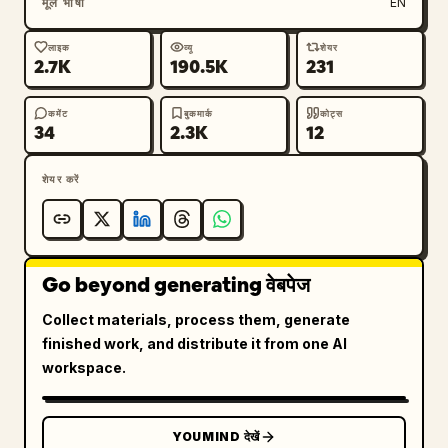
मूल भाषा
EN
लाइक
व्यू
शेयर
2.7K
190.5K
231
कमेंट
बुकमार्क
कोट्स
34
2.3K
12
शेयर करें
Go beyond generating वेबपेज
Collect materials, process them, generate
finished work, and distribute it from one AI
workspace.
YOUMIND देखें