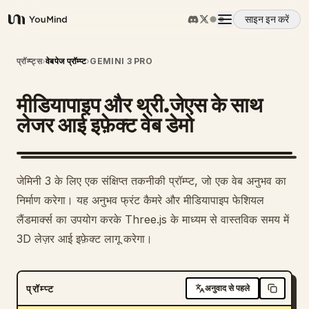
साइन इन करें
YouMind
अवलोकन
प्रॉम्प्ट्स
›
वेबपेज प्रॉम्प्ट
›
GEMINI 3 PRO
मीडियापाइप और थ्री.जेएस के साथ
उपयोग के मामले
लेजर आई इफ़ेक्ट वेब डेमो
कौशल
जेमिनी 3 के लिए एक संक्षिप्त तकनीकी प्रॉम्प्ट, जो एक वेब अनुभव का
प्रॉम्प्ट
निर्माण करेगा। यह अनुभव फ्रंट कैमरे और मीडियापाइप फेशियल
लैंडमार्क्स का उपयोग करके Three.js के माध्यम से वास्तविक समय में
3D लेज़र आई इफ़ेक्ट लागू करेगा।
मूल्य निर्धारण
डाउनलोड
प्रॉम्प्ट
अनुवाद से पहले