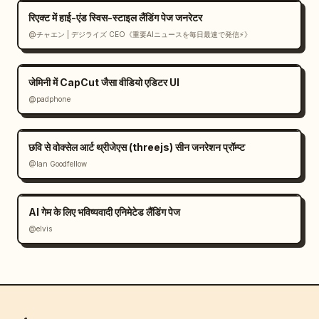
रिएक्ट में हाई-एंड स्विस-स्टाइल लैंडिंग पेज जनरेटर
@チャエン | デジライズ CEO《重要AIニュースを毎日最速で発信⚡️》
जेमिनी में CapCut जैसा वीडियो एडिटर UI
@padphone
छवि से वोक्सेल आर्ट थ्रीजेएस (threejs) सीन जनरेशन प्रॉम्प्ट
@Ian Goodfellow
AI गेम के लिए भविष्यवादी एनिमेटेड लैंडिंग पेज
@elvis