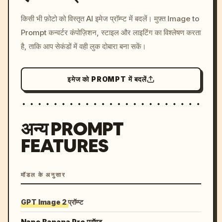
/imagine prompt: cinemati
किसी भी फ़ोटो को विस्तृत AI इमेज प्रॉम्प्ट में बदलें। मुफ़्त Image to
c, cyberpunk sunset, neon
Prompt कन्वर्टर कंपोज़िशन, स्टाइल और लाइटिंग का विश्लेषण करता
colors, 8k --v 6.0
है, ताकि आप सेकंडों में वही लुक दोबारा बना सकें।
इमेज को PROMPT में बदलें
अन्य PROMPT
FEATURES
मॉडल के अनुसार
GPT Image 2 प्रॉम्प्ट
Nano Banana Pro प्रॉम्प्ट