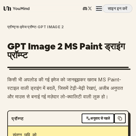
साइन इन करें
YouMind
अवलोकन
प्रॉम्प्ट्स
›
इमेज प्रॉम्प्ट
›
GPT IMAGE 2
GPT Image 2 MS Paint ड्राइंग
उपयोग के मामले
प्रॉम्प्ट
कौशल
1
किसी भी अपलोड की गई इमेज को जानबूझकर खराब MS Paint-
प्रॉम्प्ट
स्टाइल वाली ड्राइंग में बदलें, जिसमें टेढ़ी-मेढ़ी रेखाएं, अजीब अनुपात
और माउस से बनाई गई मज़ेदार लो-क्वालिटी वाली लुक हो।
मूल्य निर्धारण
प्रॉम्प्ट
अनुवाद से पहले
डाउनलोड
संलग्न छवि को 