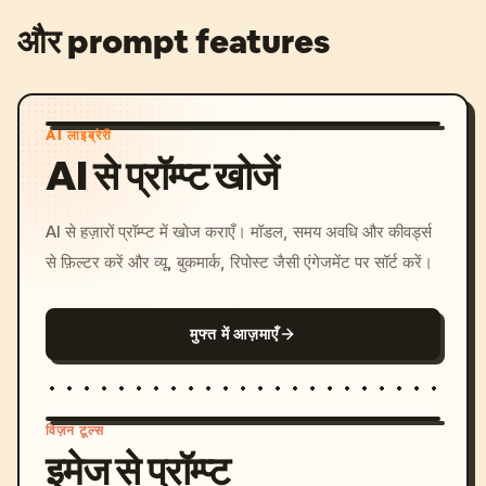
और prompt features
AI लाइब्रेरी
AI से प्रॉम्प्ट खोजें
AI से हज़ारों प्रॉम्प्ट में खोज कराएँ। मॉडल, समय अवधि और कीवर्ड्स
से फ़िल्टर करें और व्यू, बुकमार्क, रिपोस्ट जैसी एंगेजमेंट पर सॉर्ट करें।
मुफ्त में आज़माएँ
विज़न टूल्स
इमेज से प्रॉम्प्ट