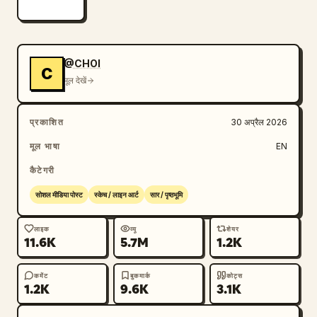
@CHOI
C
मूल देखें
प्रकाशित
30 अप्रैल 2026
मूल भाषा
EN
कैटेगरी
सोशल मीडिया पोस्ट
स्केच / लाइन आर्ट
सार / पृष्ठभूमि
लाइक
व्यू
शेयर
11.6K
5.7M
1.2K
कमेंट
बुकमार्क
कोट्स
1.2K
9.6K
3.1K