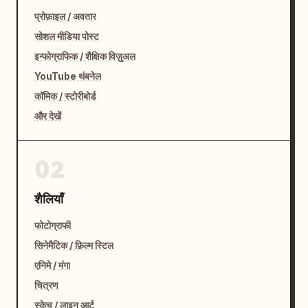
प्रोफ़ाइल / अवतार
सोशल मीडिया पोस्ट
इन्फोग्राफिक / शैक्षिक विज़ुअल
YouTube थंबनेल
कॉमिक / स्टोरीबोर्ड
और देखें
02
शैलियाँ
फोटोग्राफी
सिनेमैटिक / फ़िल्म स्टिल
एनिमे / मंगा
चित्रण
स्केच / लाइन आर्ट