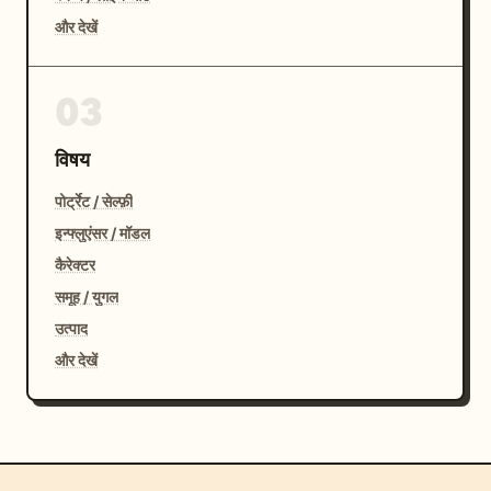
और देखें
03
विषय
पोर्ट्रेट / सेल्फ़ी
इन्फ्लुएंसर / मॉडल
कैरेक्टर
समूह / युगल
उत्पाद
और देखें