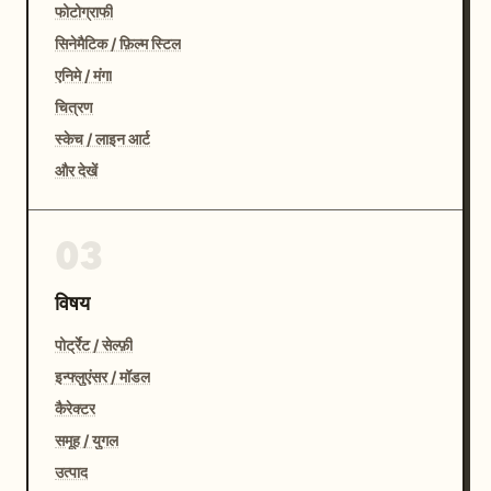
फोटोग्राफी
सिनेमैटिक / फ़िल्म स्टिल
एनिमे / मंगा
चित्रण
स्केच / लाइन आर्ट
और देखें
03
विषय
पोर्ट्रेट / सेल्फ़ी
इन्फ्लुएंसर / मॉडल
कैरेक्टर
समूह / युगल
उत्पाद