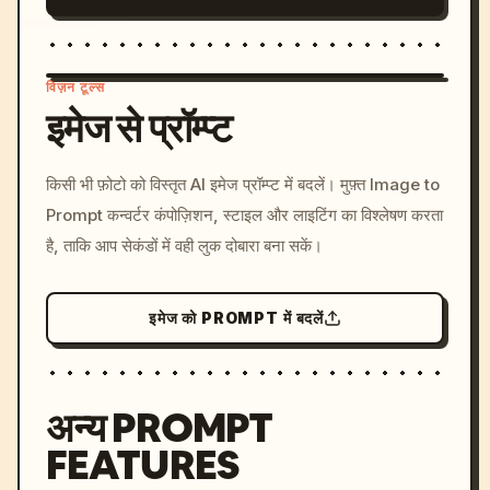
विज़न टूल्स
इमेज से प्रॉम्प्ट
/imagine prompt: cinemati
किसी भी फ़ोटो को विस्तृत AI इमेज प्रॉम्प्ट में बदलें। मुफ़्त Image to
c, cyberpunk sunset, neon
Prompt कन्वर्टर कंपोज़िशन, स्टाइल और लाइटिंग का विश्लेषण करता
colors, 8k --v 6.0
है, ताकि आप सेकंडों में वही लुक दोबारा बना सकें।
इमेज को PROMPT में बदलें
अन्य PROMPT
FEATURES