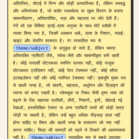
अतिरंजित, मोटाई में भिन्न और थोड़ी अव्यवस्थित हैं, लेकिन लयबद्ध 
ब्लॉग
और अभिव्यंजक हैं, जो कठोर यथार्थवाद या सूक्ष्म विवरण के बजाय 
सामान्यीकरण, अतिशयोक्ति, मज़ा और सहजता पर जोर देती हैं। 
रंगों को एक विशिष्ट ड्राई-ब्रश अनुभव के साथ मोटे ब्लॉकों में 
अपडेट
व्यक्त किया गया है, जिसमें असमान धब्बे, ब्रश के निशान, फ्लाई-
व्हाइट और लेयरिंग बरकरार है। रंग स्वचालित रूप से 
theme/subject
 के अनुकूल हो जाते हैं, लेकिन समग्र 
अभिव्यक्ति ग्राफिटी-जैसे, स्केच-जैसे और सामान्यीकृत बनी रहती 
है। कोई पारदर्शी वॉटरकलर स्मजिंग प्रभाव नहीं, कोई नाजुक 
वॉटरकलर ट्रांज़िशन नहीं, कोई पेपर टेक्सचर नहीं, कोई सॉफ्ट 
एटमाइज़ेशन नहीं और कोई स्वप्निल टेक्सचर नहीं। पृष्ठभूमि मुख्य रूप 
से खाली जगह है, जो सादगी, सहजता, अधूरेपन और डिज़ाइन की 
भावना को बनाए रखती है। स्केचबुक या निबंध जैसी दृश्य भाषा को 
बढ़ाने के लिए सहायक प्रतीकों, तीरों, निशानों, वृत्तों, दोहराई गई 
रेखाओं, हस्तलिखित टेक्स्ट या अन्य ग्राफिटी तत्वों की थोड़ी मात्रा 
जोड़ी जा सकती है, लेकिन उन्हें बहुत अधिक भीड़भाड़ वाला नहीं 
होना चाहिए या विषय और खाली जगह के वातावरण को नष्ट नहीं 
करना चाहिए। चित्र की सामग्री को पहले से लिखने की आवश्यकता 
नहीं है; 
theme/subject
 स्वचालित रूप से सबसे उपयुक्त 