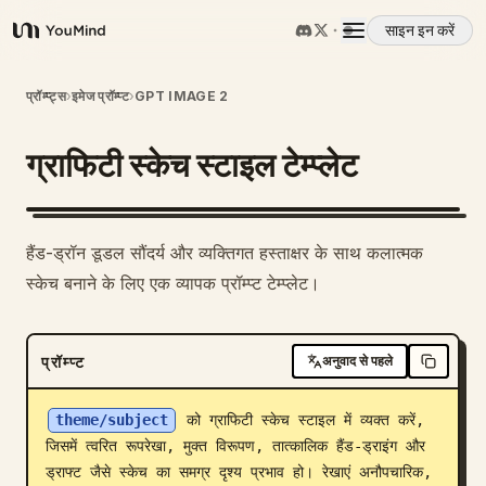
साइन इन करें
YouMind
अवलोकन
प्रॉम्प्ट्स
›
इमेज प्रॉम्प्ट
›
GPT IMAGE 2
ग्राफिटी स्केच स्टाइल टेम्प्लेट
उपयोग के मामले
कौशल
हैंड-ड्रॉन डूडल सौंदर्य और व्यक्तिगत हस्ताक्षर के साथ कलात्मक
स्केच बनाने के लिए एक व्यापक प्रॉम्प्ट टेम्प्लेट।
प्रॉम्प्ट
प्रॉम्प्ट
अनुवाद से पहले
मूल्य निर्धारण
theme/subject
 को ग्राफिटी स्केच स्टाइल में व्यक्त करें, 
डाउनलोड
जिसमें त्वरित रूपरेखा, मुक्त विरूपण, तात्कालिक हैंड-ड्राइंग और 
ड्राफ्ट जैसे स्केच का समग्र दृश्य प्रभाव हो। रेखाएं अनौपचारिक, 