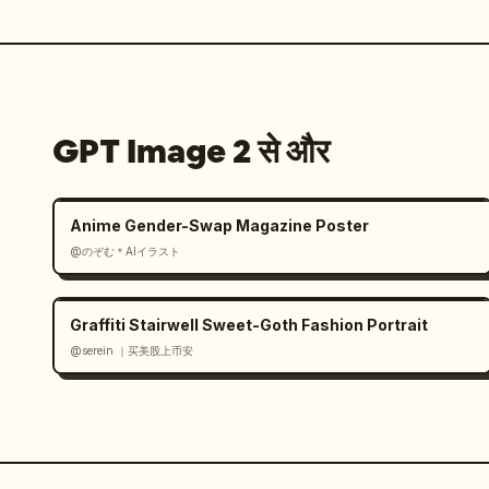
GPT Image 2 से और
Anime Gender-Swap Magazine Poster
@のぞむ＊AIイラスト
Graffiti Stairwell Sweet-Goth Fashion Portrait
@serein ｜买美股上币安