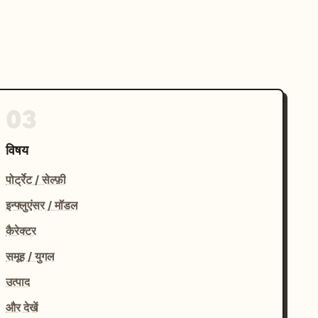
03
विषय
पोर्ट्रेट / सेल्फ़ी
इन्फ्लुएंसर / मॉडल
कैरेक्टर
समूह / युगल
उत्पाद
और देखें