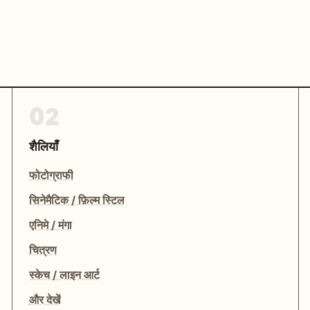
02
शैलियाँ
फोटोग्राफी
सिनेमैटिक / फ़िल्म स्टिल
एनिमे / मंगा
चित्रण
स्केच / लाइन आर्ट
और देखें