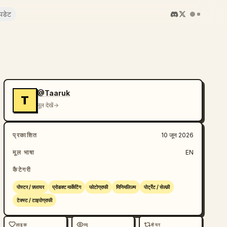
पडेट
@Taaruk
T
मूल देखें
प्रकाशित
10 जून 2026
मूल भाषा
EN
कैटेगरी
पोस्टर / फ़्लायर
प्रोडक्ट मार्केटिंग
फोटोग्राफी
मिनिमलिज़्म
पोर्ट्रेट / सेल्फ़ी
टेक्स्ट / टाइपोग्राफी
लाइक
व्यू
शेयर