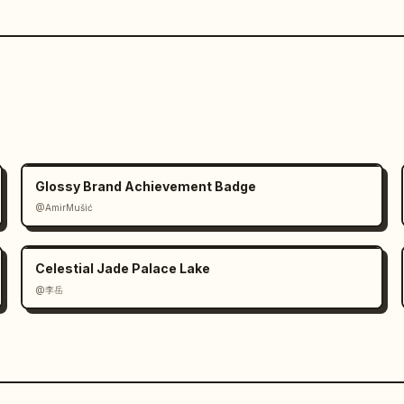
Glossy Brand Achievement Badge
@AmirMušić
Celestial Jade Palace Lake
@李岳