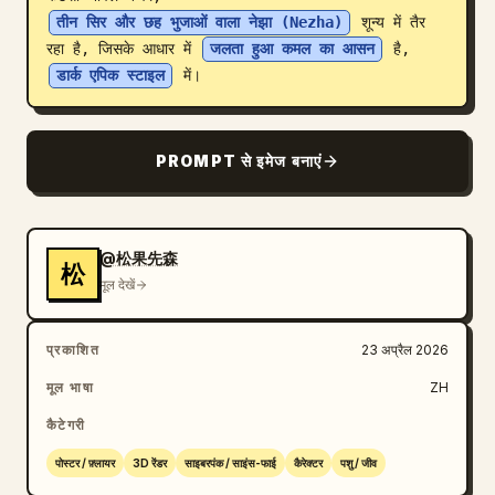
तीन सिर और छह भुजाओं वाला नेझा (Nezha)
 शून्य में तैर 
ब्लॉग
रहा है, जिसके आधार में 
जलता हुआ कमल का आसन
 है, 
डार्क एपिक स्टाइल
 में।
अपडेट
PROMPT से इमेज बनाएं
@松果先森
松
मूल देखें
प्रकाशित
23 अप्रैल 2026
मूल भाषा
ZH
कैटेगरी
पोस्टर / फ़्लायर
3D रेंडर
साइबरपंक / साइंस-फाई
कैरेक्टर
पशु / जीव