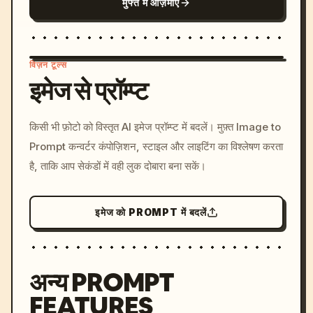
मुफ्त में आज़माएँ
विज़न टूल्स
इमेज से प्रॉम्प्ट
/imagine prompt: cinemati
किसी भी फ़ोटो को विस्तृत AI इमेज प्रॉम्प्ट में बदलें। मुफ़्त Image to
c, cyberpunk sunset, neon
Prompt कन्वर्टर कंपोज़िशन, स्टाइल और लाइटिंग का विश्लेषण करता
colors, 8k --v 6.0
है, ताकि आप सेकंडों में वही लुक दोबारा बना सकें।
इमेज को PROMPT में बदलें
अन्य PROMPT
FEATURES