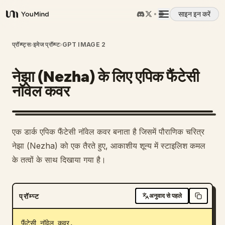
साइन इन करें
YouMind
अवलोकन
प्रॉम्प्ट्स
›
इमेज प्रॉम्प्ट
›
GPT IMAGE 2
नेझा (Nezha) के लिए एपिक फैंटेसी
उपयोग के मामले
नॉवेल कवर
कौशल
एक डार्क एपिक फैंटेसी नॉवेल कवर बनाता है जिसमें पौराणिक चरित्र
प्रॉम्प्ट
नेझा (Nezha) को एक तैरते हुए, आकाशीय शून्य में स्टाइलिश कमल
के तत्वों के साथ दिखाया गया है।
मूल्य निर्धारण
प्रॉम्प्ट
अनुवाद से पहले
डाउनलोड
फैंटेसी नॉवेल कवर, 