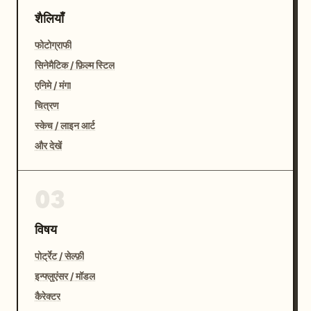
शैलियाँ
फोटोग्राफी
सिनेमैटिक / फ़िल्म स्टिल
एनिमे / मंगा
चित्रण
स्केच / लाइन आर्ट
और देखें
03
विषय
पोर्ट्रेट / सेल्फ़ी
इन्फ्लुएंसर / मॉडल
कैरेक्टर