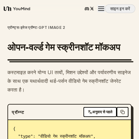
साइन इन करें
YouMind
अवलोकन
प्रॉम्प्ट्स
›
इमेज प्रॉम्प्ट
›
GPT IMAGE 2
ओपन-वर्ल्ड गेम स्क्रीनशॉट मॉकअप
उपयोग के मामले
कौशल
कस्टमाइज़ करने योग्य UI तत्वों, मिशन उद्देश्यों और पर्यावरणीय साइनेज
के साथ एक यथार्थवादी थर्ड-पर्सन वीडियो गेम स्क्रीनशॉट जेनरेट
प्रॉम्प्ट
करता है।
मूल्य निर्धारण
प्रॉम्प्ट
अनुवाद से पहले
डाउनलोड
{

  "type": "वीडियो गेम स्क्रीनशॉट मॉकअप",
