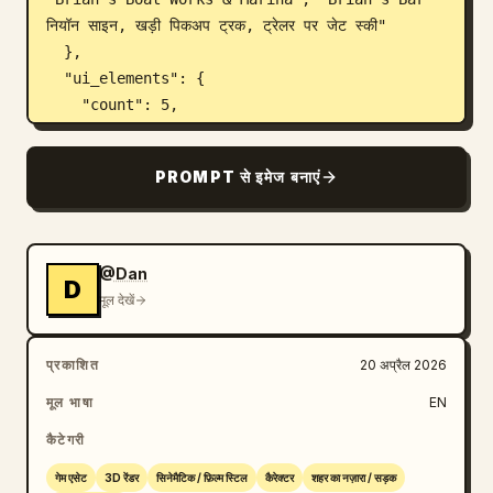
नियॉन साइन, खड़ी पिकअप ट्रक, ट्रेलर पर जेट स्की"

  },

  "ui_elements": {

    "count": 5,

    "components": [

      {

PROMPT से इमेज बनाएं
        "position": "ऊपर-बाएं",

        "type": "मिशन उद्देश्य",

        "text": "
MEET RAUL
\n
Raul has some work for you at his boatyard
"

@Dan
D
      },

मूल देखें
      {

        "position": "ऊपर-दाएं",

प्रकाशित
20 अप्रैल 2026
        "type": "स्टेटस HUD",

        "text": "13:47\n$1,142",

मूल भाषा
EN
        "icon": "गुलाबी ताड़ का पेड़"

कैटेगरी
      },

      {

गेम एसेट
3D रेंडर
सिनेमैटिक / फ़िल्म स्टिल
कैरेक्टर
शहर का नज़ारा / सड़क