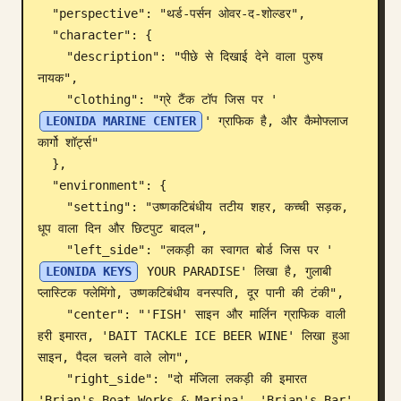
  "perspective": "थर्ड-पर्सन ओवर-द-शोल्डर",

ब्लॉग
  "character": {

    "description": "पीछे से दिखाई देने वाला पुरुष 
नायक",

अपडेट
    "clothing": "ग्रे टैंक टॉप जिस पर '
LEONIDA MARINE CENTER
' ग्राफिक है, और कैमोफ्लाज 
कार्गो शॉर्ट्स"

  },

  "environment": {

    "setting": "उष्णकटिबंधीय तटीय शहर, कच्ची सड़क, 
धूप वाला दिन और छिटपुट बादल",

    "left_side": "लकड़ी का स्वागत बोर्ड जिस पर '
LEONIDA KEYS
 YOUR PARADISE' लिखा है, गुलाबी 
प्लास्टिक फ्लेमिंगो, उष्णकटिबंधीय वनस्पति, दूर पानी की टंकी",

    "center": "'FISH' साइन और मार्लिन ग्राफिक वाली 
हरी इमारत, 'BAIT TACKLE ICE BEER WINE' लिखा हुआ 
साइन, पैदल चलने वाले लोग",

    "right_side": "दो मंजिला लकड़ी की इमारत 
'Brian's Boat Works & Marina', 'Brian's Bar' 