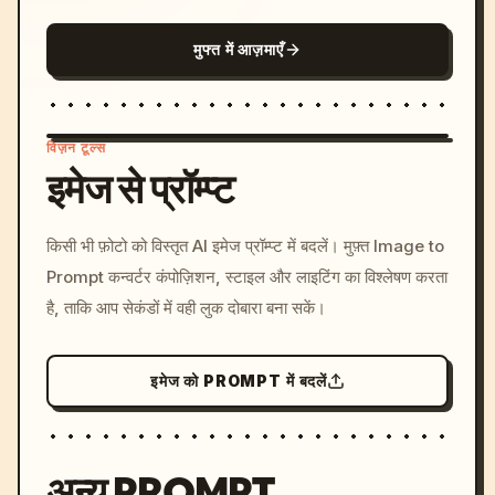
मुफ्त में आज़माएँ
विज़न टूल्स
इमेज से प्रॉम्प्ट
/imagine prompt: cinemati
किसी भी फ़ोटो को विस्तृत AI इमेज प्रॉम्प्ट में बदलें। मुफ़्त Image to
c, cyberpunk sunset, neon
Prompt कन्वर्टर कंपोज़िशन, स्टाइल और लाइटिंग का विश्लेषण करता
colors, 8k --v 6.0
है, ताकि आप सेकंडों में वही लुक दोबारा बना सकें।
इमेज को PROMPT में बदलें
अन्य PROMPT