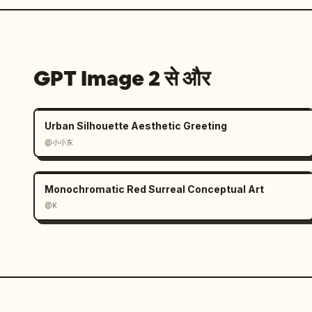
GPT Image 2 से और
Urban Silhouette Aesthetic Greeting
@小小东
Monochromatic Red Surreal Conceptual Art
@K