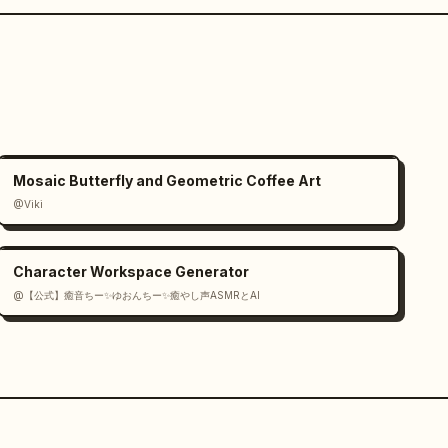
Mosaic Butterfly and Geometric Coffee Art
@Viki
Character Workspace Generator
@【公式】癒音ちー✨ゆおんちー✨癒やし声ASMRとAI