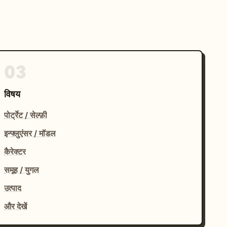
03
विषय
पोर्ट्रेट / सेल्फ़ी
इन्फ्लुएंसर / मॉडल
कैरेक्टर
समूह / युगल
उत्पाद
और देखें