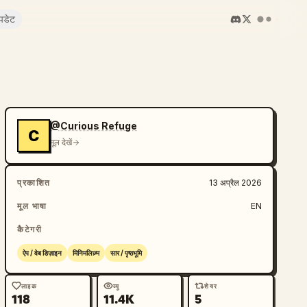
पडेट
@Curious Refuge
C
मूल देखें
प्रकाशित
13 अप्रैल 2026
मूल भाषा
EN
कैटेगरी
ऐप / वेब डिज़ाइन
मिनिमलिज़्म
सार / पृष्ठभूमि
लाइक
व्यू
शेयर
118
11.4K
5