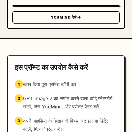
scribble energy and long fine 
baseline"}]},"visual_style":"black ink on 
clean white cards, high-end brand 
YOUMIND देखें
presentation, restrained monochrome palette 
with tiny colored accent marks, realistic 
paper texture, crisp vector-like typography, 
photoreal soft ambient 
lighting","rendering_instructions":"Create a 
polished signature selection sheet where the 
same customizable name appears in all six 
इस प्रॉम्प्ट का उपयोग कैसे करें
distinct handwritten styles. Keep the 
signatures legible but authentically 
ऊपर दिया पूरा प्रॉम्प्ट कॉपी करें।
1
handwritten, with natural ink variation and 
no extra objects."}
GPT Image 2 को सपोर्ट करने वाला कोई प्लैटफ़ॉर्म
2
खोलें, जैसे YouMind, और प्रॉम्प्ट पेस्ट करें।
अपने आइडिया के हिसाब से विषय, स्टाइल या डिटेल
3
बदलें, फिर जेनरेट करें।