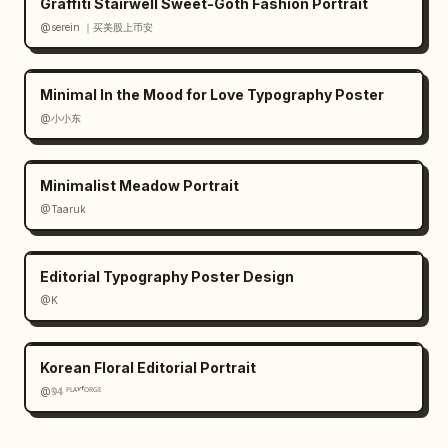
Graffiti Stairwell Sweet-Goth Fashion Portrait
@serein ｜买美股上币安
Minimal In the Mood for Love Typography Poster
@小小东
Minimalist Meadow Portrait
@Taaruk
Editorial Typography Poster Design
@K
Korean Floral Editorial Portrait
@𝟡𝟜 ᴾᴸᴬʸᶠᴼᴿᴳᴱ