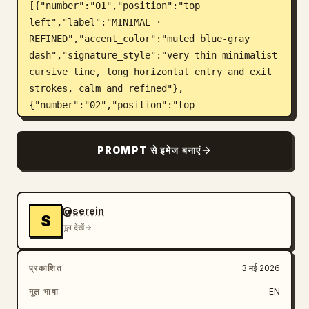
[{"number":"01","position":"top 
left","label":"MINIMAL · 
REFINED","accent_color":"muted blue-gray 
dash","signature_style":"very thin minimalist 
cursive line, long horizontal entry and exit 
strokes, calm and refined"},
{"number":"02","position":"top 
right","label":"BOLD · 
EXPRESSIVE","accent_color":"warm gold 
PROMPT से इमेज बनाएं
dash","signature_style":"large bold angular 
cursive, thick black strokes, dramatic upward 
sweep ending in a long rising flourish to the 
upper right"},
@serein
S
{"number":"03","position":"middle 
मूल देखें
left","label":"CASUAL · 
EFFORTLESS","accent_color":"olive green 
प्रकाशित
3 मई 2026
dash","signature_style":"loose casual flowing 
handwriting, oversized initial capital, 
मूल भाषा
EN
relaxed thin pen pressure and long trailing 