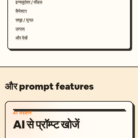
इन्फ्लुएंसर / मॉडल
कैरेक्टर
समूह / युगल
उत्पाद
और देखें
और prompt features
AI लाइब्रेरी
AI से प्रॉम्प्ट खोजें