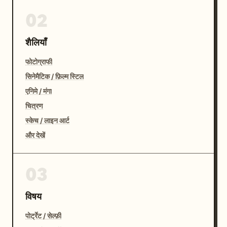
02
शैलियाँ
फोटोग्राफी
सिनेमैटिक / फ़िल्म स्टिल
एनिमे / मंगा
चित्रण
स्केच / लाइन आर्ट
और देखें
03
विषय
पोर्ट्रेट / सेल्फ़ी