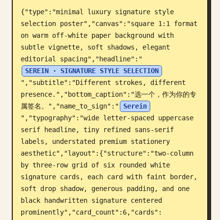
{"type":"minimal luxury signature style 
ब्लॉग
selection poster","canvas":"square 1:1 format 
on warm off-white paper background with 
अपडेट
subtle vignette, soft shadows, elegant 
editorial spacing","headline":"
SEREIN · SIGNATURE STYLE SELECTION
","subtitle":"Different strokes, different 
presence.","bottom_caption":"选一个，作为你的专
属签名。","name_to_sign":"
Serein
","typography":"wide letter-spaced uppercase 
serif headline, tiny refined sans-serif 
labels, understated premium stationery 
aesthetic","layout":{"structure":"two-column 
by three-row grid of six rounded white 
signature cards, each card with faint border, 
soft drop shadow, generous padding, and one 
black handwritten signature centered 
prominently","card_count":6,"cards":