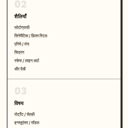
02
शैलियाँ
फोटोग्राफी
सिनेमैटिक / फ़िल्म स्टिल
एनिमे / मंगा
चित्रण
स्केच / लाइन आर्ट
और देखें
03
विषय
पोर्ट्रेट / सेल्फ़ी
इन्फ्लुएंसर / मॉडल