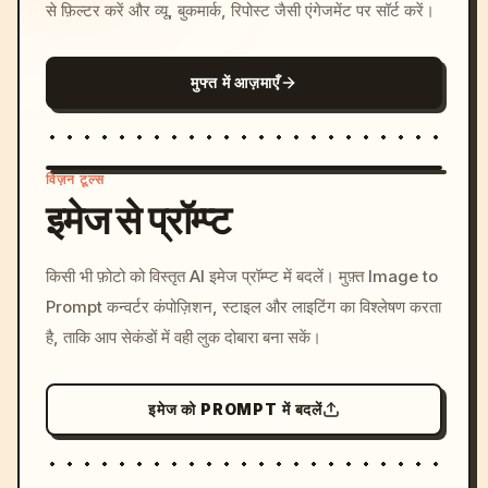
से फ़िल्टर करें और व्यू, बुकमार्क, रिपोस्ट जैसी एंगेजमेंट पर सॉर्ट करें।
मुफ्त में आज़माएँ
विज़न टूल्स
इमेज से प्रॉम्प्ट
/imagine prompt: cinemati
किसी भी फ़ोटो को विस्तृत AI इमेज प्रॉम्प्ट में बदलें। मुफ़्त Image to
c, cyberpunk sunset, neon
Prompt कन्वर्टर कंपोज़िशन, स्टाइल और लाइटिंग का विश्लेषण करता
colors, 8k --v 6.0
है, ताकि आप सेकंडों में वही लुक दोबारा बना सकें।
इमेज को PROMPT में बदलें