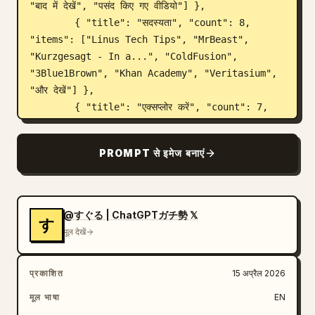
"बाद में देखें", "पसंद किए गए वीडियो"] },

        { "title": "सदस्यता", "count": 8, 
"items": ["Linus Tech Tips", "MrBeast", 
"Kurzgesagt - In a...", "ColdFusion", 
"3Blue1Brown", "Khan Academy", "Veritasium", 
"और देखें"] },

        { "title": "एक्सप्लोर करें", "count": 7, 
"items": ["ट्रेंडिंग", "संगीत", "फ़िल्में", "लाइव", 
"गेमिंग", "समाचार", "खेल"] },

PROMPT से इमेज बनाएं
        { "title": "YouTube से और अधिक", 
"count": 3, "items": ["YouTube Premium", 
"YouTube Music", "YouTube Kids"] }

      ]

@すぐる | ChatGPTガチ勢 𝕏
す
    },

मूल देखें
    "top_filter_bar": {

      "count": 11,

प्रकाशित
15 अप्रैल 2026
      "labels": ["सभी", "गेमिंग", "संगीत", "लाइव", 
"पॉडकास्ट", "मिक्स", "विज्ञान", "Lo-fi", "थ्रिलर", "हाल 
मूल भाषा
EN
ही में अपलोड किए गए", "देखे गए"]
