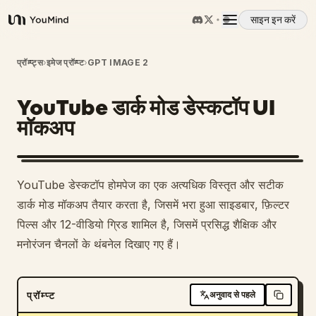
साइन इन करें
YouMind
अवलोकन
प्रॉम्प्ट्स
›
इमेज प्रॉम्प्ट
›
GPT IMAGE 2
YouTube डार्क मोड डेस्कटॉप UI
उपयोग के मामले
मॉकअप
कौशल
YouTube डेस्कटॉप होमपेज का एक अत्यधिक विस्तृत और सटीक
प्रॉम्प्ट
डार्क मोड मॉकअप तैयार करता है, जिसमें भरा हुआ साइडबार, फ़िल्टर
पिल्स और 12-वीडियो ग्रिड शामिल है, जिसमें प्रसिद्ध शैक्षिक और
मनोरंजन चैनलों के थंबनेल दिखाए गए हैं।
मूल्य निर्धारण
डाउनलोड
प्रॉम्प्ट
अनुवाद से पहले