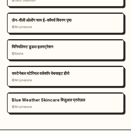
@Saul Goodman
    "taskbar_position": "नीचे",

    "visible_icons": ["स्टार्ट", "सर्च बार", "टास्क 
व्यू", "फ़ाइल एक्सप्लोरर", "Edge", "Spotify"],

ज़ेन-शैली ओलोंग चाय ई-कॉमर्स विवरण पृष्ठ
    "system_tray": ["नेटवर्क", "वॉल्यूम", "बैटरी", 
@Mr.pinecone
"घड़ी जिसमें 08:34 03/04/2024 बज रहा है"]

  }

मिनिमलिस्ट डूडल इलस्ट्रेशन
}
@Eesha
सस्टेनेबल मटेरियल वर्कशॉप वेबसाइट हीरो
@Mr.pinecone
Blue Weather Skincare विज़ुअल प्रपोज़ल
@Mr.pinecone