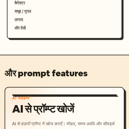
कैरेक्टर
समूह / युगल
उत्पाद
और देखें
और prompt features
AI लाइब्रेरी
AI से प्रॉम्प्ट खोजें
AI से हज़ारों प्रॉम्प्ट में खोज कराएँ। मॉडल, समय अवधि और कीवर्ड्स