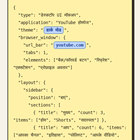
{

ब्लॉग
  "type": "डेस्कटॉप UI मॉकअप",

  "application": "YouTube होमपेज",

अपडेट
  "theme": "
डार्क मोड
",

  "browser_window": {

    "url_bar": "
youtube.com
",

    "tabs": 1,

    "elements": ["बैक/फॉरवर्ड बटन", "रिफ्रेश", 
"एक्सटेंशन", "प्रोफ़ाइल अवतार"]

  },

  "layout": {

    "sidebar": {

      "position": "बाएं",

      "sections": [

        { "title": "मुख्य", "count": 3, 
"items": ["होम", "Shorts", "सदस्यता"] },

        { "title": "आप", "count": 6, "items": 
["आपका चैनल", "इतिहास", "प्लेलिस्ट", "आपके वीडियो", 