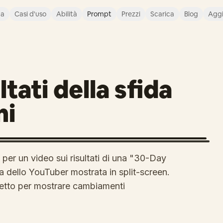
ca
Casi d'uso
Abilità
Prompt
Prezzi
Scarica
Blog
Agg
ltati della sfida
ni
er un video sui risultati di una "30-Day
a dello YouTuber mostrata in split-screen.
etto per mostrare cambiamenti