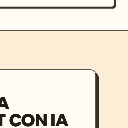
A
 CON IA