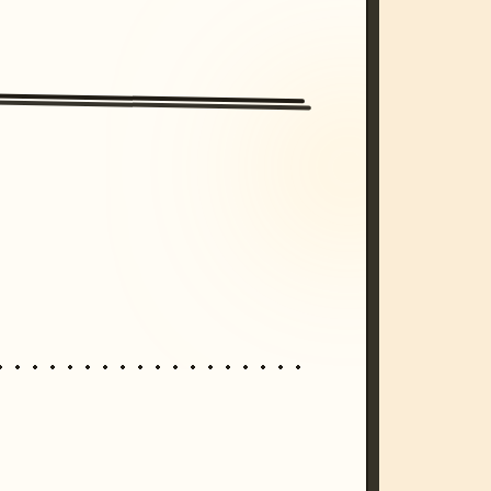
/imagine prompt: cinematic, cyberpunk s
unset, neon colors, 8k --v 6.0