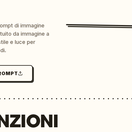
prompt di immagine
ratuito da immagine a
ile e luce per
di.
PROMPT
NZIONI