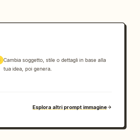
Cambia soggetto, stile o dettagli in base alla
3
tua idea, poi genera.
Esplora altri prompt immagine