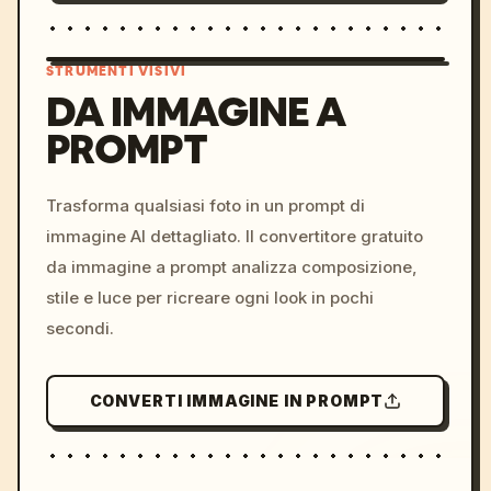
STRUMENTI VISIVI
DA IMMAGINE A
PROMPT
/imagine prompt: cinemati
c, cyberpunk sunset, neon
colors, 8k --v 6.0
Trasforma qualsiasi foto in un prompt di
immagine AI dettagliato. Il convertitore gratuito
da immagine a prompt analizza composizione,
stile e luce per ricreare ogni look in pochi
secondi.
CONVERTI IMMAGINE IN PROMPT