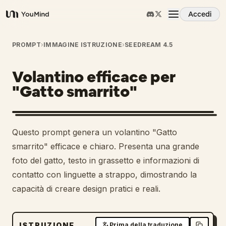
Accedi
YouMind
Panoramica
PROMPT
›
IMMAGINE ISTRUZIONE
›
SEEDREAM 4.5
Volantino efficace per
Casi d'uso
"Gatto smarrito"
Abilità
Questo prompt genera un volantino "Gatto
Prompt
smarrito" efficace e chiaro. Presenta una grande
foto del gatto, testo in grassetto e informazioni di
contatto con linguette a strappo, dimostrando la
Prezzi
capacità di creare design pratici e reali.
Scarica
ISTRUZIONE
Prima della traduzione