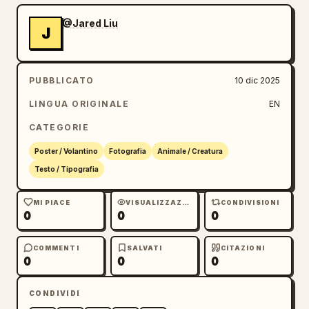
@Jared Liu
J
PUBBLICATO
10 dic 2025
LINGUA ORIGINALE
EN
CATEGORIE
Poster / Volantino
Fotografia
Animale / Creatura
Testo / Tipografia
MI PIACE
VISUALIZZAZIONI
CONDIVISIONI
0
0
0
COMMENTI
SALVATI
CITAZIONI
0
0
0
CONDIVIDI