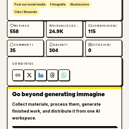
Post sui social media
Fotografia
Illustrazione
Cibo / Bevande
MI PIACE
VISUALIZZAZIONI
CONDIVISIONI
558
24.9K
115
COMMENTI
SALVATI
CITAZIONI
35
304
0
CONDIVIDI
Go beyond generating immagine
Collect materials, process them, generate
finished work, and distribute it from one AI
workspace.