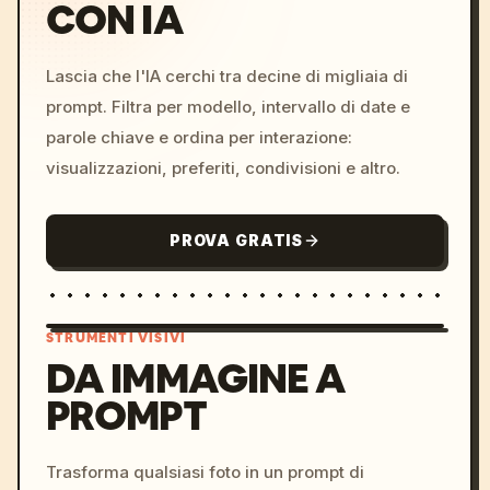
CON IA
Lascia che l'IA cerchi tra decine di migliaia di
prompt. Filtra per modello, intervallo di date e
parole chiave e ordina per interazione:
visualizzazioni, preferiti, condivisioni e altro.
PROVA GRATIS
STRUMENTI VISIVI
DA IMMAGINE A
PROMPT
/imagine prompt: cinemati
c, cyberpunk sunset, neon
colors, 8k --v 6.0
Trasforma qualsiasi foto in un prompt di