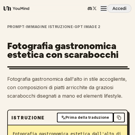
Accedi
YouMind
Panoramica
PROMPT
›
IMMAGINE ISTRUZIONE
›
GPT IMAGE 2
Fotografia gastronomica
Casi d'uso
estetica con scarabocchi
Abilità
Fotografia gastronomica dall'alto in stile accogliente,
Prompt
con composizioni di piatti arricchite da graziosi
scarabocchi disegnati a mano ed elementi lifestyle.
Prezzi
ISTRUZIONE
Prima della traduzione
Scarica
Fotografia gastronomica estetica dall'alto di 