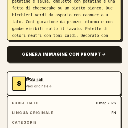
patatine e salsa, omelette con patatine e una 
fetta di cheesecake su un piatto bianco. Due 
bicchieri verdi da asporto con cannuccia a 
lato. Configurazione da pranzo informale con 
gambe visibili sotto il tavolo. Palette di 
colori neutri con toni caldi. Decorato con 
graziosi scarabocchi bianchi, giocosi testi 
scritti a mano e piccoli personaggi 
GENERA IMMAGINE CON PROMPT
gastronomici in stile cartoon. Illuminazione 
naturale soffusa, estetica accogliente e 
allegra 'good food good mood', composizione 
adatta ai social media, alta risoluzione, 
@Sairah
S
ombre minime.
Vedi originale
PUBBLICATO
6 mag 2026
LINGUA ORIGINALE
EN
CATEGORIE