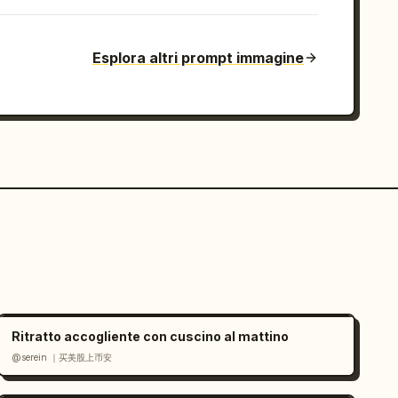
Esplora altri prompt immagine
Ritratto accogliente con cuscino al mattino
@serein ｜买美股上币安