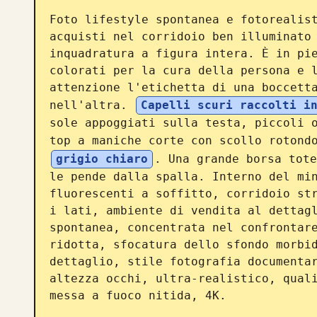
Foto lifestyle spontanea e fotorealist
acquisti nel corridoio ben illuminato 
inquadratura a figura intera. È in pie
colorati per la cura della persona e l
attenzione l'etichetta di una boccetta
nell'altra. 
Capelli scuri raccolti i
sole appoggiati sulla testa, piccoli o
top a maniche corte con scollo rotond
grigio chiaro
. Una grande borsa tote
le pende dalla spalla. Interno del min
fluorescenti a soffitto, corridoio str
i lati, ambiente di vendita al dettagl
spontanea, concentrata nel confrontare
ridotta, sfocatura dello sfondo morbid
dettaglio, stile fotografia documentar
altezza occhi, ultra-realistico, quali
messa a fuoco nitida, 4K.
