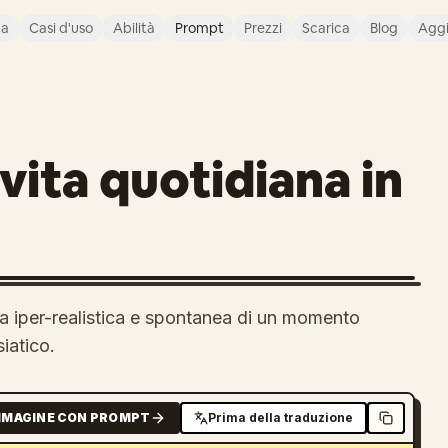
ca
Casi d'uso
Abilità
Prompt
Prezzi
Scarica
Blog
Agg
 vita quotidiana in
a iper-realistica e spontanea di un momento
iatico.
MMAGINE CON PROMPT
Prima della traduzione