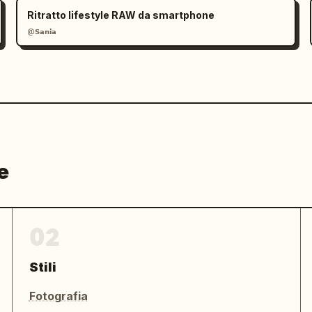
Ritratto lifestyle RAW da smartphone
@𝗦𝗮𝗻𝗶𝗮
e
02
Stili
Fotografia