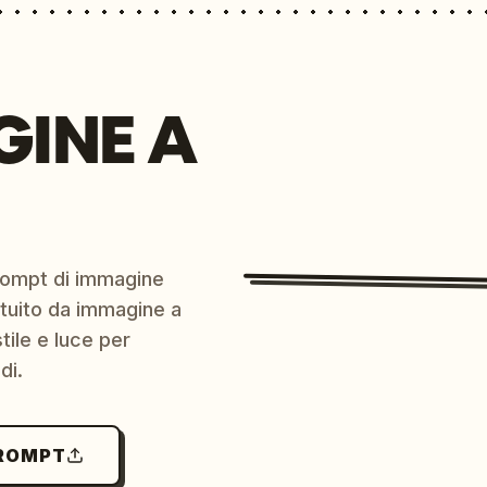
GINE A
prompt di immagine
ratuito da immagine a
ile e luce per
di.
PROMPT