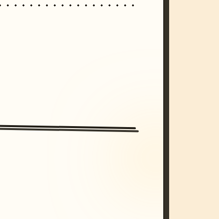
/imagine prompt: cinematic, cyberpunk s
unset, neon colors, 8k --v 6.0