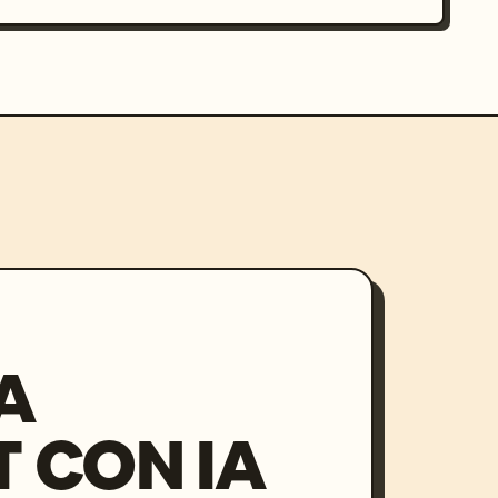
A
 CON IA