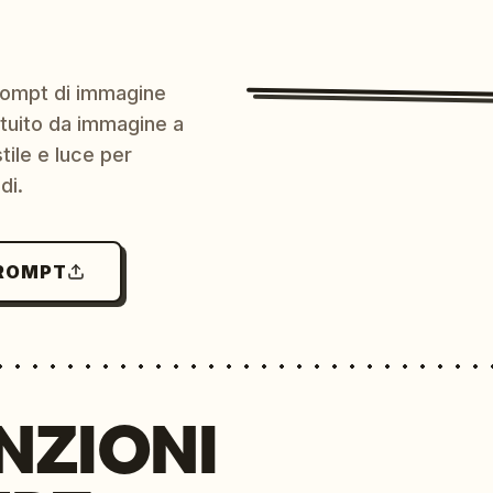
prompt di immagine
ratuito da immagine a
ile e luce per
di.
PROMPT
NZIONI