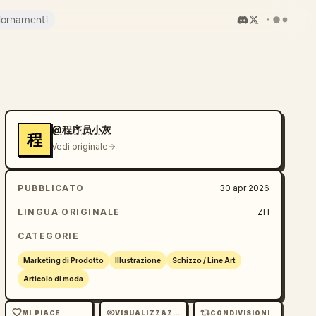
iornamenti
@程序员小灰
程
Vedi originale
PUBBLICATO
30 apr 2026
LINGUA ORIGINALE
ZH
CATEGORIE
Marketing di Prodotto
Illustrazione
Schizzo / Line Art
Articolo di moda
MI PIACE
VISUALIZZAZIONI
CONDIVISIONI