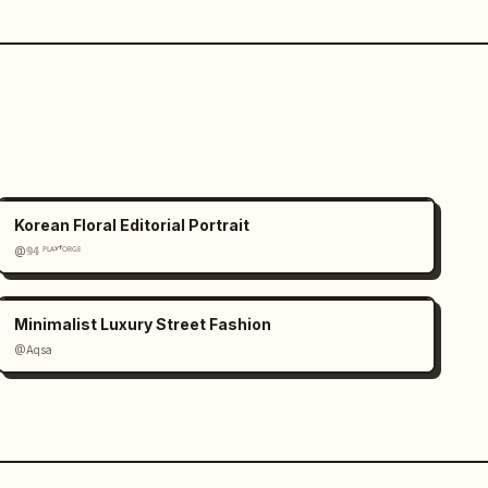
Korean Floral Editorial Portrait
@𝟡𝟜 ᴾᴸᴬʸᶠᴼᴿᴳᴱ
Minimalist Luxury Street Fashion
@Aqsa