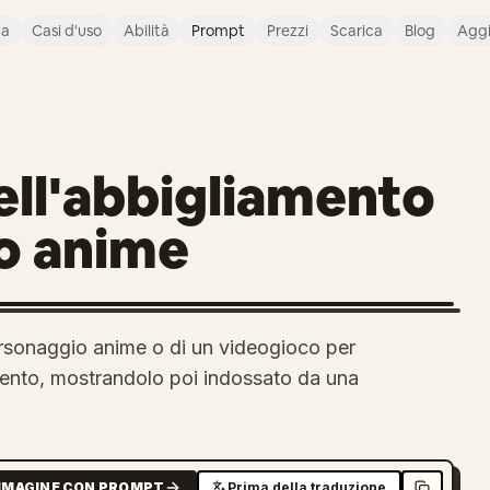
ca
Casi d'uso
Abilità
Prompt
Prezzi
Scarica
Blog
Agg
ll'abbigliamento
o anime
ersonaggio anime o di un videogioco per
amento, mostrandolo poi indossato da una
MMAGINE CON PROMPT
Prima della traduzione