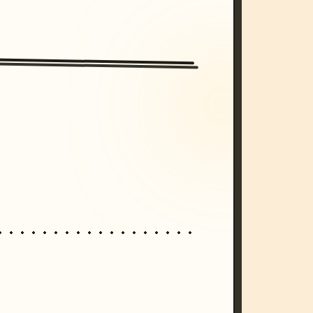
/imagine prompt: cinematic, cyberpunk s
unset, neon colors, 8k --v 6.0