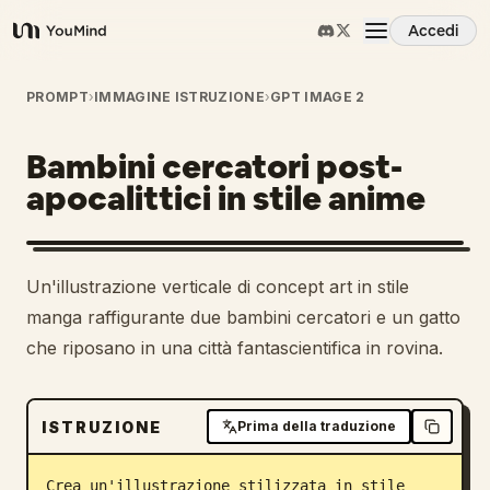
Accedi
YouMind
Panoramica
PROMPT
›
IMMAGINE ISTRUZIONE
›
GPT IMAGE 2
Bambini cercatori post-
Casi d'uso
apocalittici in stile anime
Abilità
Un'illustrazione verticale di concept art in stile
Prompt
manga raffigurante due bambini cercatori e un gatto
che riposano in una città fantascientifica in rovina.
Prezzi
ISTRUZIONE
Prima della traduzione
Scarica
Crea un'illustrazione stilizzata in stile 