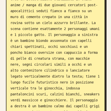
anime / manga di due giovani cercatori post-
Blog
apocalittici seduti fianco a fianco su un 
muro di cemento crepato in una città in 
Aggiornamenti
rovina sotto un cielo azzurro brillante. La 
scena contiene esattamente 2 personaggi umani 
e 1 piccolo gatto. Il personaggio a sinistra 
è un bambino biondo assonnato con capelli 
chiari spettinati, occhi socchiusi e un 
poncho bianco oversize con cappuccio a forma 
di pelle di creatura strana, con macchie 
nere, segni circolari simili a occhi e un 
alto contenitore cilindrico o lanciatore 
legato verticalmente dietro la testa; tiene 1 
lungo fucile futuristico nero in posizione 
verticale tra le ginocchia, indossa 
pantaloncini scuri, calzini bianchi, sneakers 
verdi massicce e ginocchiere. Il personaggio 
a destra è un bambino calmo dai capelli grigi 