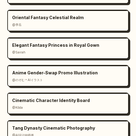
Oriental Fantasy Celestial Realm
@李岳
Elegant Fantasy Princess in Royal Gown
@Sairah
Anime Gender-Swap Promo Illustration
@のぞむ＊AIイラスト
Cinematic Character Identity Board
@Kōda
Tang Dynasty Cinematic Photography
@AI设计钟师傅