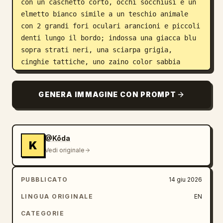
con un caschetto corto, occhi socchiusi e un 
elmetto bianco simile a un teschio animale 
con 2 grandi fori oculari arancioni e piccoli 
denti lungo il bordo; indossa una giacca blu 
sopra strati neri, una sciarpa grigia, 
cinghie tattiche, uno zaino color sabbia 
coperto di toppe, pantaloni color oliva con 
ginocchiere, calzini bianchi e stivali 
GENERA IMMAGINE CON PROMPT
arancioni oversize. Posiziona il gatto in 
basso a destra, seduto accanto al muro, di 
colore grigio carbone scuro con orecchie a 
punta, occhi gialli e un'espressione 
@Kōda
K
leggermente infastidita. Lo sfondo deve 
Vedi originale
mostrare un rado skyline urbano in rovina con 
esattamente 2 alti edifici in rovina 
PUBBLICATO
14 giu 2026
visibili, lastre di muro rotte, detriti 
sparsi, piccoli frammenti di macerie volanti, 
LINGUA ORIGINALE
EN
1 sagoma di uccello nero e nuvole bianche 
CATEGORIE
gonfie. Usa contorni neri spessi e puliti, 