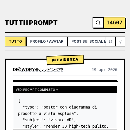
TUTTI I PROMPT
14607
TUTTO
PROFILO / AVATAR
POST SUI SOCIAL MEDIA
IN
IN EVIDENZA
DI
@
WORY＠ホッピング中
19 apr 2026
VEDI PROMPT COMPLETO
{

  "type": "poster con diagramma di 
prodotto a vista esplosa",

  "subject": "visore VR",

  "style": "render 3D high-tech pulito, 