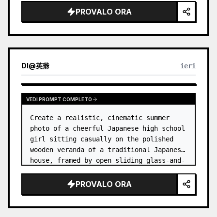
PROVALO ORA
DI
@
英爺
ieri
VEDI PROMPT COMPLETO
Create a realistic, cinematic summer 
photo of a cheerful Japanese high school 
girl sitting casually on the polished 
wooden veranda of a traditional Japanese 
house, framed by open sliding glass-and-
wood doors. She wears a white sailor-
style school uniform top w…
PROVALO ORA