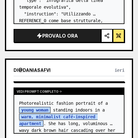
  "type": "infografica della linea 
temporale evolutiva",

  "instruction": "Utilizzando 
REFERENCE_0 come base strutturale, 
trasforma il design vettoriale piatto in 
un'infografica 3D altamente realistica. 
PROVALO ORA
Sostituisci le rampe lisce con gradini 
in pietra distin…
DI
@
DANIASAFVI
ieri
VEDI PROMPT COMPLETO
Photorealistic fashion portrait of a 
young woman
 standing indoors in a 
warm, minimalist café-inspired 
apartment
. She has long, voluminous 
wavy dark brown hair cascading over her 
shoulders,…