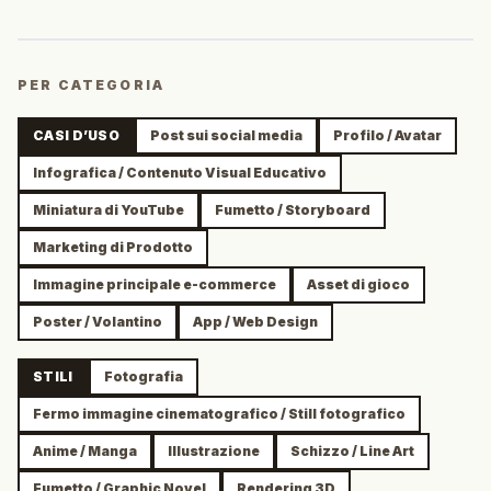
PER CATEGORIA
CASI D’USO
Post sui social media
Profilo / Avatar
Infografica / Contenuto Visual Educativo
Miniatura di YouTube
Fumetto / Storyboard
Marketing di Prodotto
Immagine principale e-commerce
Asset di gioco
Poster / Volantino
App / Web Design
STILI
Fotografia
Fermo immagine cinematografico / Still fotografico
Anime / Manga
Illustrazione
Schizzo / Line Art
Fumetto / Graphic Novel
Rendering 3D