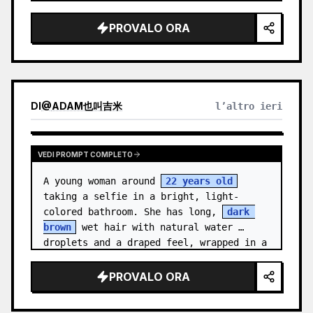
medal.

PROVALO ORA
Canvas: Wide 16:9 white stu…
DI
@
ADAM也叫吉米
l’altro ieri
VEDI PROMPT COMPLETO
A young woman around 
22 years old
taking a selfie in a bright, light-
colored bathroom. She has long, 
dark 
brown
 wet hair with natural water 
droplets and a draped feel, wrapped in a 
clean {a…
PROVALO ORA