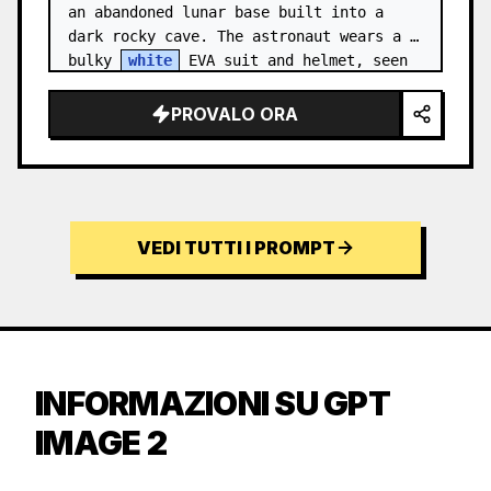
an abandoned lunar base built into a 
dark rocky cave. The astronaut wears a 
bulky 
white
 EVA suit and helmet, seen 
from behind and sligh…
PROVALO ORA
VEDI TUTTI I PROMPT
INFORMAZIONI SU GPT
IMAGE 2