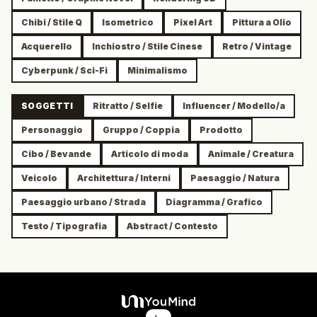
Chibi / Stile Q
Isometrico
Pixel Art
Pittura a Olio
Acquerello
Inchiostro / Stile Cinese
Retro / Vintage
Cyberpunk / Sci-Fi
Minimalismo
SOGGETTI
Ritratto / Selfie
Influencer / Modello/a
Personaggio
Gruppo / Coppia
Prodotto
Cibo / Bevande
Articolo di moda
Animale / Creatura
Veicolo
Architettura / Interni
Paesaggio / Natura
Paesaggio urbano / Strada
Diagramma / Grafico
Testo / Tipografia
Abstract / Contesto