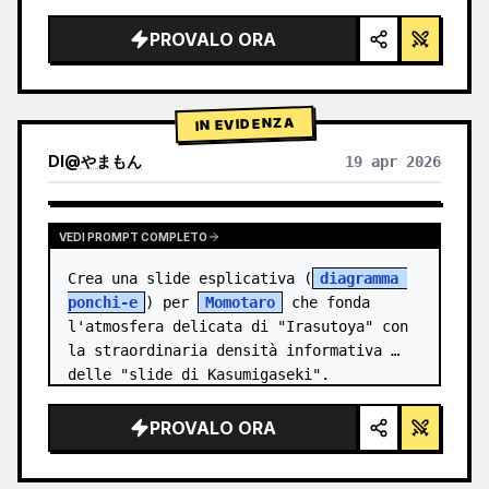
illuminazione da studio, accenti 
luminosi",

PROVALO ORA
  "background": "{argument 
name=\"background color\" 
default=\"sfumatura tenue viola e…
IN EVIDENZA
DI
@
やまもん
19 apr 2026
VISUALIZZA RISULTATI DI ALTRI MODELLI
VEDI PROMPT COMPLETO
Crea una slide esplicativa (
diagramma 
ponchi-e
) per 
Momotaro
 che fonda 
l'atmosfera delicata di "Irasutoya" con 
la straordinaria densità informativa 
delle "slide di Kasumigaseki".
PROVALO ORA