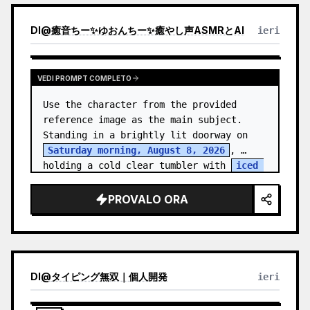
DI
@
癒音ちー✨ゆおんちー✨癒やし声ASMRとAI
ieri
VEDI PROMPT COMPLETO
Use the character from the provided 
reference image as the main subject. 
Standing in a brightly lit doorway on 
Saturday morning, August 8, 2026
, 
holding a cold clear tumbler with 
iced 
fruit tea
…
PROVALO ORA
DI
@
タイピング無双｜個人開発
ieri