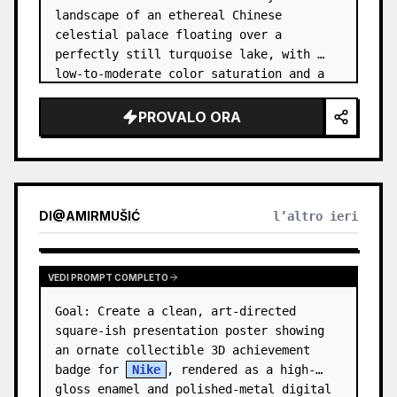
landscape of an ethereal Chinese 
celestial palace floating over a 
perfectly still turquoise lake, with 
low-to-moderate color saturation and a 
dreamy refined atmosphere. Center the 
composition on an enormous white jade 
PROVALO ORA
and pale a…
DI
@
AMIRMUŠIĆ
l’altro ieri
VEDI PROMPT COMPLETO
Goal: Create a clean, art-directed 
square-ish presentation poster showing 
an ornate collectible 3D achievement 
badge for 
Nike
, rendered as a high-
gloss enamel and polished-metal digital 