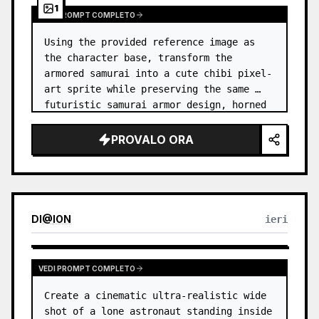
1
VEDI PROMPT COMPLETO
Using the provided reference image as 
the character base, transform the 
armored samurai into a cute chibi pixel-
art sprite while preserving the same 
futuristic samurai armor design, horned 
helmet, black/teal/magenta color 
accents, glowing cyan energy details,…
PROVALO ORA
DI
@
ION
ieri
VEDI PROMPT COMPLETO
Create a cinematic ultra-realistic wide 
shot of a lone astronaut standing inside 