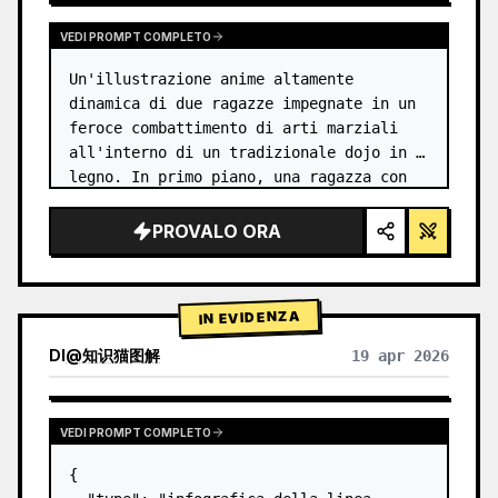
VEDI PROMPT COMPLETO
Un'illustrazione anime altamente 
dinamica di due ragazze impegnate in un 
feroce combattimento di arti marziali 
all'interno di un tradizionale dojo in 
legno. In primo piano, una ragazza con 
{argument name="character 1 hair" 
default="capelli neri raccolti in uno…
PROVALO ORA
IN EVIDENZA
DI
@
知识猫图解
19 apr 2026
VEDI PROMPT COMPLETO
{
