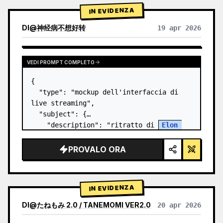
IN EVIDENZA
DI
@
神经病不想好转
19 apr 2026
VEDI PROMPT COMPLETO
{

  "type": "mockup dell'interfaccia di 
live streaming",

  "subject": {

    "description": "ritratto di 
Elon 
Musk
, sorridente, che indossa una t-
shirt nera con una grafica tecnica 
PROVALO ORA
schematica bianca",

    "background":…
IN EVIDENZA
DI
@
たねもみ 2.0 / TANEMOMI VER2.0
20 apr 2026