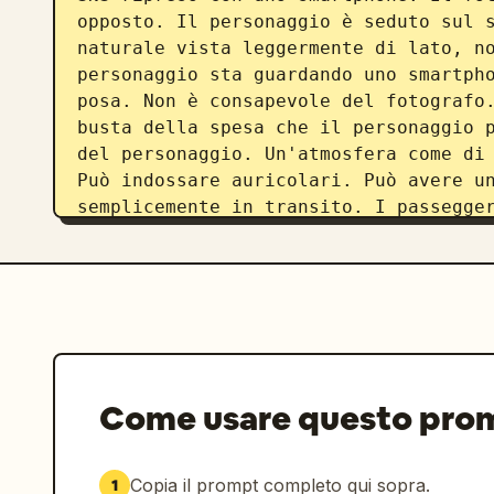
opposto. Il personaggio è seduto sul s
naturale vista leggermente di lato, no
personaggio sta guardando uno smartpho
posa. Non è consapevole del fotografo.
busta della spesa che il personaggio p
del personaggio. Un'atmosfera come di 
Può indossare auricolari. Può avere un
semplicemente in transito. I passegger
naturale. Nessuno reagisce in modo par
mondo circostante come una misteriosa 
"abituate all'esistenza di personaggi
atmosfera simile a TikTok, Instagram
Non una schermata di trasmissione LIVE
like, la sezione commenti, il pulsante
contenuto dei commenti; lascia che l'I
Come usare questo pro
sono principalmente in giapponese. Imp
trattare il personaggio come una celeb
giornalistica. Dovrebbe avere una temp
Copia il prompt completo qui sopra.
1