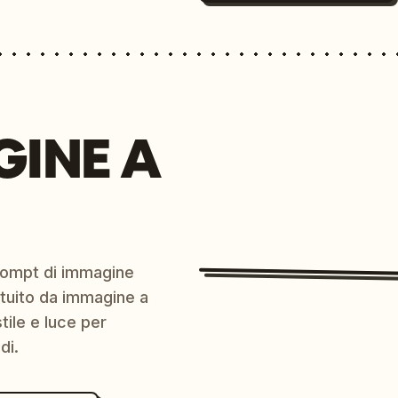
GINE A
prompt di immagine
ratuito da immagine a
ile e luce per
di.