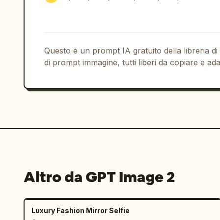
leggenda metropolitana o un raro anima
tipiche della fotografia da smartphone
del sensore, leggera sensazione di com
lieve aberrazione cromatica, sensazion
tremolii tipici delle riprese a mano l
Questo è un prompt IA gratuito della libreria di
estratto da un breve video. Proibito l
di prompt immagine, tutti liberi da copiare e ada
Proibita la regia cinematografica. Pro
Proibiti gli effetti di profondità di 
informazioni. Proibito lo stile da fot
lucido tipico dell'IA. Dai priorità al
misterioso che è apparso casualmente s
nessuno è sorpreso" e "solo la person
Altro da GPT Image 2
Luxury Fashion Mirror Selfie