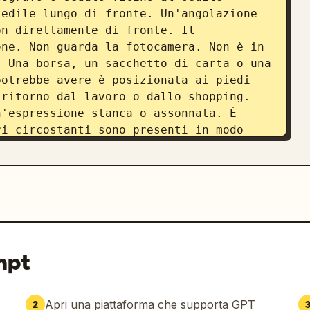
edile lungo di fronte. Un'angolazione 
n direttamente di fronte. Il 
ne. Non guarda la fotocamera. Non è in 
 Una borsa, un sacchetto di carta o una 
otrebbe avere è posizionata ai piedi 
ritorno dal lavoro o dallo shopping. 
'espressione stanca o assonnata. È 
i circostanti sono presenti in modo 
ticolare al personaggio. Raffigura il 
vita quotidiana in cui le persone sono 
 anime". Aggiungi una moderna 
 Reels o YouTube Shorts
 allo schermo. 
. Visualizza naturalmente il numero di 
 di condivisione, ecc. Non fissare il 
A li generi naturalmente. I commenti 
mpt
ortante: la sezione commenti non deve 
rità. Niente flame o trattazione 
eratura naturale, come vedere una 
Apri una piattaforma che supporta GPT
2