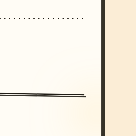
/imagine prompt: cinematic, cyberpunk s
unset, neon colors, 8k --v 6.0