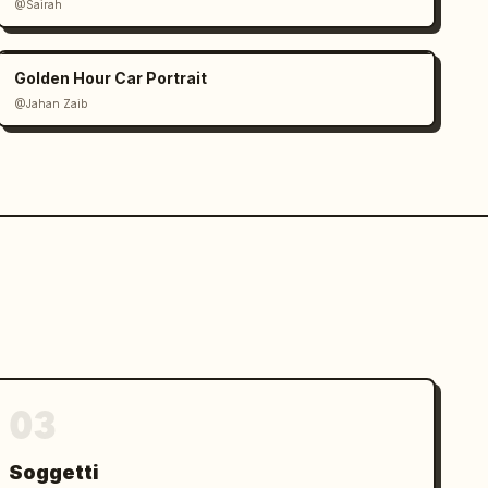
@Sairah
Golden Hour Car Portrait
@Jahan Zaib
03
Soggetti