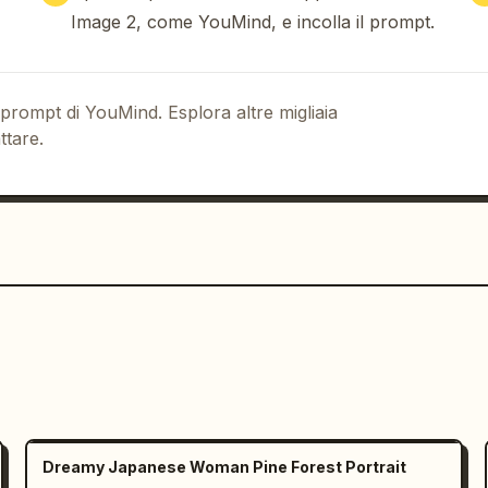
le selvatico. Enfatizza le texture 
Image 2, come YouMind, e incolla il prompt.
: leggera elaborazione HDR, fine rumore 
pressione JPEG, esposizione naturale, 
e di autofocus, alto rumore ISO e lievi 
ibera. Realtà come un fotogramma 
 prompt di YouMind. Esplora altre migliaia
o stile da locandina cinematografica. 
ttare.
ibita l'illuminazione drammatica. 
campo eccessivi. Non sovraccaricare di 
o pubblicitaria. Evita il rendering 
la strana realtà di "un video 
ui social media", "per qualche motivo 
a stessa sta vivendo normalmente".
Dreamy Japanese Woman Pine Forest Portrait