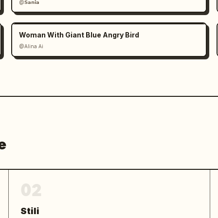
@𝗦𝗮𝗻𝗶𝗮
Woman With Giant Blue Angry Bird
@Alina Ai
e
02
Stili