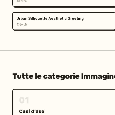
@Eesha
Urban Silhouette Aesthetic Greeting
@小小东
Tutte le categorie Immagin
01
Casi d’uso