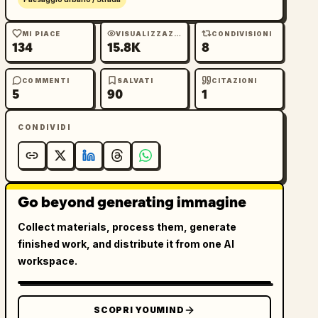
MI PIACE
VISUALIZZAZIONI
CONDIVISIONI
134
15.8K
8
COMMENTI
SALVATI
CITAZIONI
5
90
1
CONDIVIDI
Go beyond generating immagine
Collect materials, process them, generate
finished work, and distribute it from one AI
workspace.
SCOPRI YOUMIND