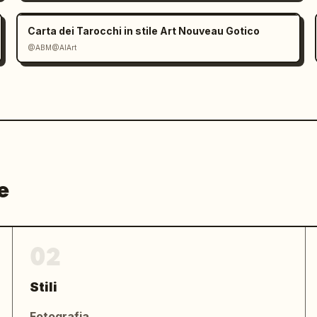
Carta dei Tarocchi in stile Art Nouveau Gotico
@ABM@AIArt
e
02
Stili
Fotografia