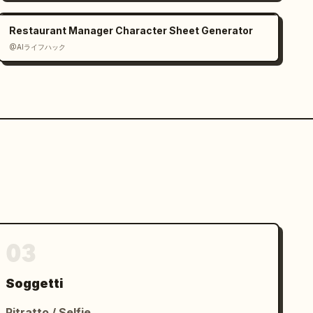
Restaurant Manager Character Sheet Generator
@AIライフハック
03
Soggetti
Ritratto / Selfie