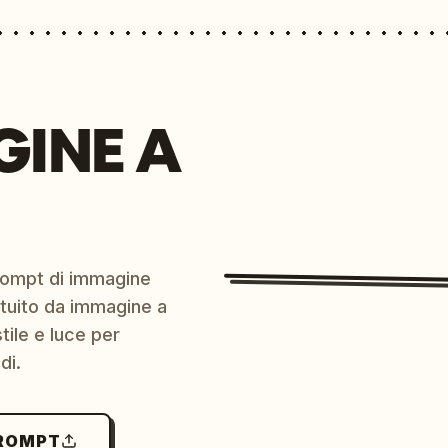
GINE A
prompt di immagine
ratuito da immagine a
ile e luce per
di.
PROMPT