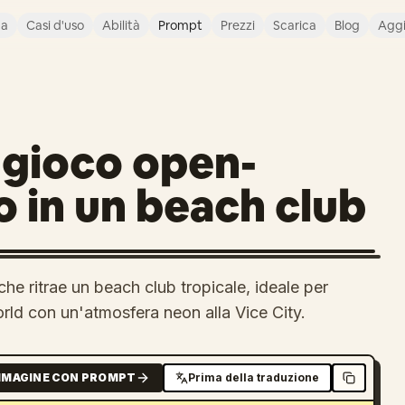
ca
Casi d'uso
Abilità
Prompt
Prezzi
Scarica
Blog
Agg
 gioco open-
 in un beach club
e ritrae un beach club tropicale, ideale per
rld con un'atmosfera neon alla Vice City.
MMAGINE CON PROMPT
Prima della traduzione