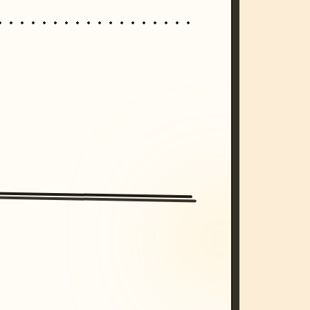
/imagine prompt: cinematic, cyberpunk s
unset, neon colors, 8k --v 6.0