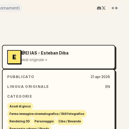
iornamenti
@El IAS - Esteban Diba
E
Vedi originale
PUBBLICATO
21 apr 2026
LINGUA ORIGINALE
EN
CATEGORIE
Asset di gioco
Fermo immagine cinematografico / Still fotografico
Rendering 3D
Personaggio
Cibo / Bevande
Paesaggio urbano / Strada