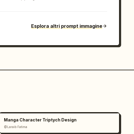
Esplora altri prompt immagine
Manga Character Triptych Design
@Laraib Fatima‎