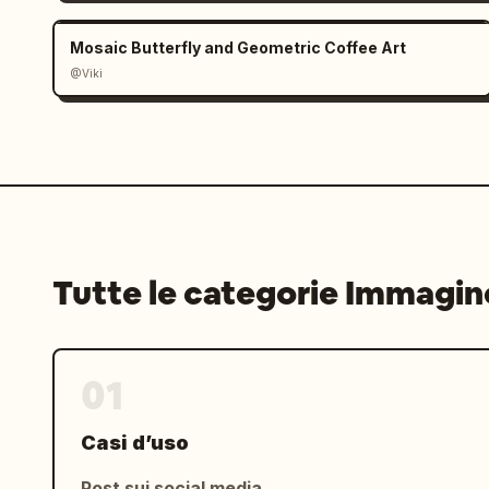
Mosaic Butterfly and Geometric Coffee Art
@Viki
Tutte le categorie Immagin
01
Casi d’uso
Post sui social media