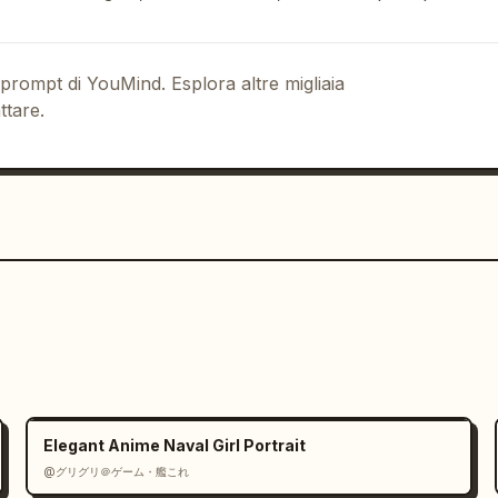
 prompt di YouMind. Esplora altre migliaia
ttare.
Elegant Anime Naval Girl Portrait
@グリグリ＠ゲーム・艦これ