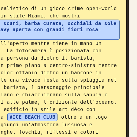
ealistico di un gioco crime open-world 
 in stile Miami, che mostri 
 scuri, barba curata, occhiali da sole 
navy aperta con grandi fiori rosa-
ll'aperto mentre tiene in mano un 
. La fotocamera è posizionata con 
a persona da dietro il barista, 
n primo piano a centro-sinistra mentre 
olor ottanio dietro un bancone in 
te una vivace festa sulla spiaggia nel 
 barista, 1 personaggio principale 
lano e chiacchierano sulla sabbia e 
i alte palme, l'orizzonte dell'oceano, 
 edificio in stile art déco con 
ta 
VICE BEACH CLUB
 oltre a un logo 
giungi un'atmosfera lussuosa e 
nghe, foschia, riflessi e colori 