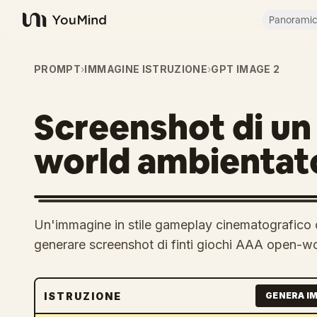
Panorami
YouMind
PROMPT
›
IMMAGINE ISTRUZIONE
›
GPT IMAGE 2
Screenshot di un
world ambientato
Un'immagine in stile gameplay cinematografico ch
generare screenshot di finti giochi AAA open-wo
ISTRUZIONE
GENERA I