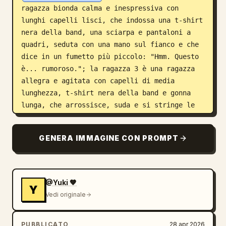
ragazza bionda calma e inespressiva con 
lunghi capelli lisci, che indossa una t-shirt 
nera della band, una sciarpa e pantaloni a 
quadri, seduta con una mano sul fianco e che 
dice in un fumetto più piccolo: "Hmm. Questo 
è... rumoroso."; la ragazza 3 è una ragazza 
allegra e agitata con capelli di media 
lunghezza, t-shirt nera della band e gonna 
lunga, che arrossisce, suda e si stringe le 
mani vicino alla bocca, con un grande fumetto 
che dice 
E-E-EH?! SONO KITA-CHAN?!
; la 
GENERA IMMAGINE CON PROMPT
ragazza 4 è una ragazza dai capelli lunghi 
con una felpa con zip e una gonna, seduta 
rigidamente con le braccia incrociate e gli 
occhi serrati, che si lamenta in un fumetto 
@Yuki 🤎
Y
alto che dice 
Vedi originale
IL CORPO DI BOCCHI-CHAN È COSÌ... STRETTO!
. 
Tutte e 4 le ragazze hanno piccole icone 
PUBBLICATO
28 apr 2026