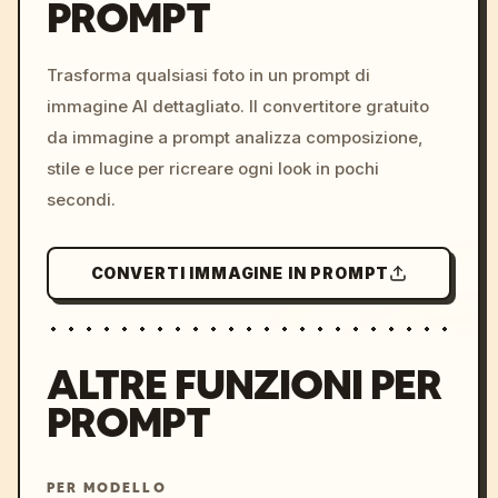
PROMPT
/imagine prompt: cinemati
c, cyberpunk sunset, neon
colors, 8k --v 6.0
Trasforma qualsiasi foto in un prompt di
immagine AI dettagliato. Il convertitore gratuito
da immagine a prompt analizza composizione,
stile e luce per ricreare ogni look in pochi
secondi.
CONVERTI IMMAGINE IN PROMPT
ALTRE FUNZIONI PER
PROMPT
PER MODELLO