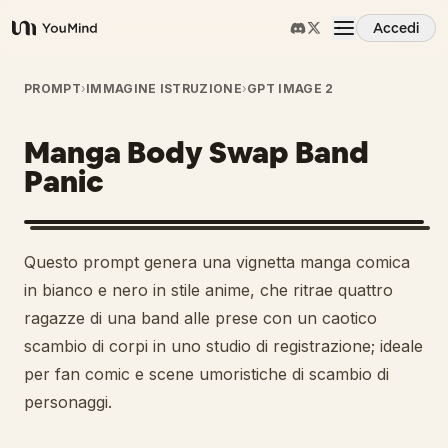
Accedi
YouMind
Panoramica
PROMPT
›
IMMAGINE ISTRUZIONE
›
GPT IMAGE 2
Manga Body Swap Band
Casi d'uso
Panic
Abilità
Questo prompt genera una vignetta manga comica
Prompt
in bianco e nero in stile anime, che ritrae quattro
ragazze di una band alle prese con un caotico
scambio di corpi in uno studio di registrazione; ideale
Prezzi
per fan comic e scene umoristiche di scambio di
personaggi.
Scarica